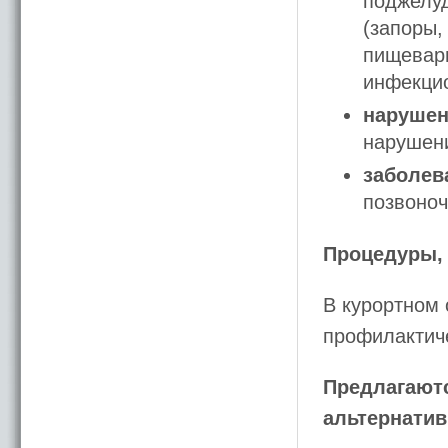
поджелуд
(запоры,
пищевари
инфекцио
нарушен
нарушени
заболев
позвоноч
Процедуры,
В курортном
профилактич
Предлагаютс
альтернати