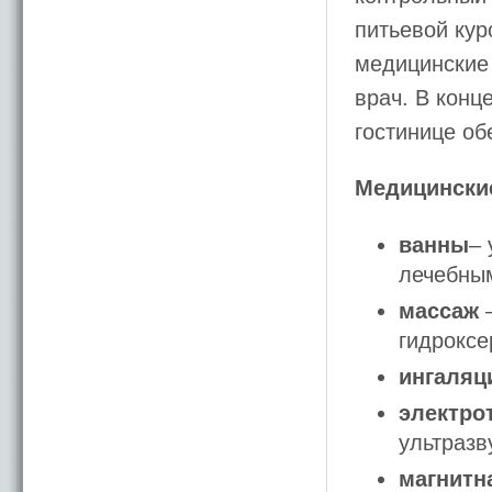
питьевой кур
медицинские
врач. В конц
гостинице об
Медицинские
ванны
– 
лечебны
массаж
–
гидроксе
ингаляци
электро
ультразв
магнитн