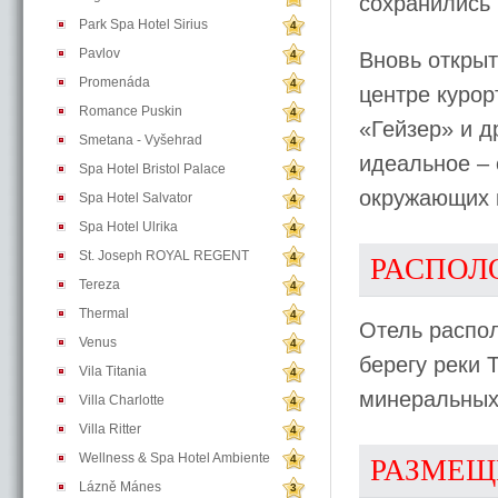
сохранились
Park Spa Hotel Sirius
4
Pavlov
4
Вновь открыт
Promenáda
4
центре курор
Romance Puskin
4
«Гейзер» и д
Smetana - Vyšehrad
4
идеальное – 
Spa Hotel Bristol Palace
4
окружающих 
Spa Hotel Salvator
4
Spa Hotel Ulrika
4
St. Joseph ROYAL REGENT
4
РАСПОЛ
Tereza
4
Thermal
4
Отель распо
Venus
4
берегу реки 
Vila Titania
4
минеральных
Villa Charlotte
4
Villa Ritter
4
Wellness & Spa Hotel Ambiente
4
РАЗМЕЩ
Lázně Mánes
3