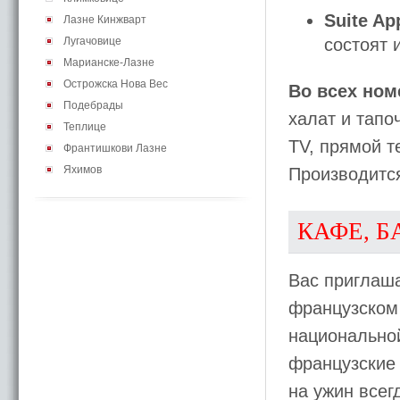
Suite Ap
Лазне Кинжварт
Лугачовице
состоят 
Марианске-Лазне
Острожска Нова Вес
Во всех ном
Подебрады
халат и тапо
Теплице
TV, прямой т
Франтишкови Лазне
Яхимов
Производитс
КАФЕ, Б
Вас приглаш
французском 
национальной
французские 
на ужин всег