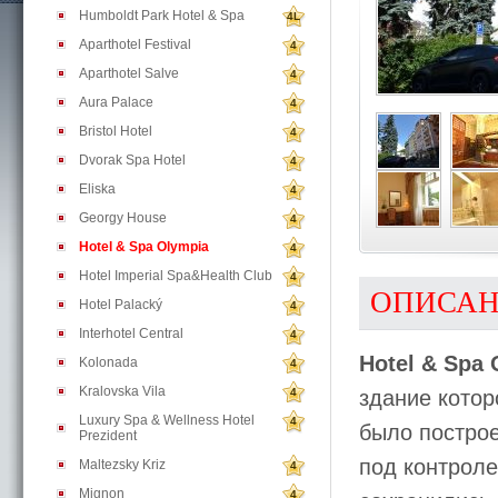
Humboldt Park Hotel & Spa
4L
Aparthotel Festival
4
Aparthotel Salve
4
Aura Palace
4
Bristol Hotel
4
Dvorak Spa Hotel
4
Eliska
4
Georgy House
4
Hotel & Spa Olympia
4
Hotel Imperial Spa&Health Club
4
ОПИСА
Hotel Palacký
4
Interhotel Central
4
Hotel & Spa
Kolonada
4
Kralovska Vila
4
здание котор
Luxury Spa & Wellness Hotel
4
было построе
Prezident
под контроле
Maltezsky Kriz
4
Mignon
4