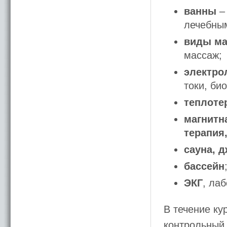
ванны
–
лечебным
виды ма
массаж;
электро
токи, би
теплоте
магнитн
терапия
сауна, 
бассейн
ЭКГ
, ла
В течение ку
контрольный 