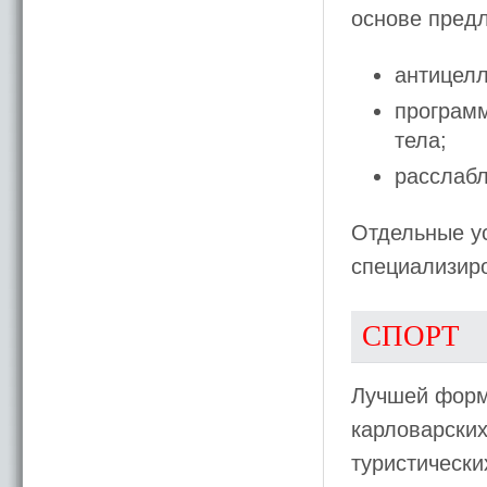
основе пред
антицелл
программ
тела;
расслабл
Отдельные ус
специализир
СПОРТ
Лучшей формо
карловарских
туристически