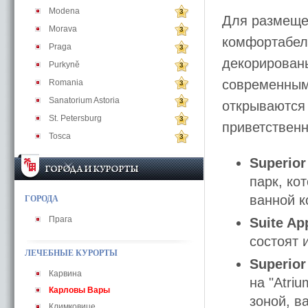
Modena
3
Для размеще
Morava
3
комфортабел
Praga
3
декорирован
Purkyně
3
современными
Romania
3
Sanatorium Astoria
3
открываются 
St. Petersburg
3
приветственн
Tosca
3
Superior
парк, ко
ванной к
ГОРОДА
Прага
Suite Ap
состоят 
ЛЕЧЕБНЫЕ КУРОРТЫ
Superior
Карвина
на "Atri
Карловы Вары
зоной, в
Климковице