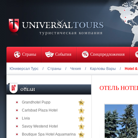
туристическая компания
Страны
События
Спецпредложения
Юниверсал Турс
/
Страны
/
Чехия
/
Карловы Вары
/
Hotel 
ОТЕЛЬ HOTE
Grandhotel Pupp
5L
Carlsbad Plaza Hotel
5
Livia
5
Savoy Westend Hotel
5
Boutique Spa Hotel Aquamarina
4L