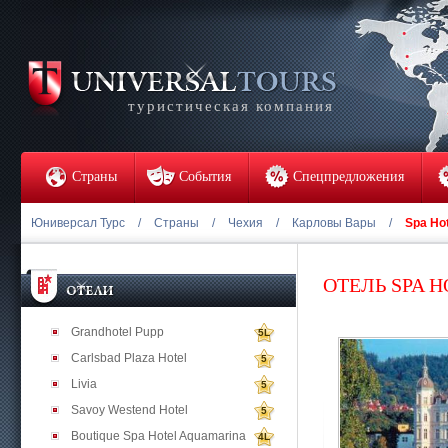
туристическая компания
Страны
События
Спецпредложения
Юниверсал Турс
/
Страны
/
Чехия
/
Карловы Вары
/
Spa Hot
ОТЕЛЬ SPA H
Grandhotel Pupp
5L
Carlsbad Plaza Hotel
5
Livia
5
Savoy Westend Hotel
5
Boutique Spa Hotel Aquamarina
4L