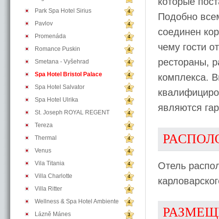
которые пост
Park Spa Hotel Sirius
4
Подобно всем
Pavlov
4
соединен ко
Promenáda
4
чему гости о
Romance Puskin
4
рестораны, р
Smetana - Vyšehrad
4
Spa Hotel Bristol Palace
4
комплекса. 
Spa Hotel Salvator
4
квалифициро
Spa Hotel Ulrika
4
являются гар
St. Joseph ROYAL REGENT
4
Tereza
4
РАСПОЛ
Thermal
4
Venus
4
Vila Titania
Отель распол
4
Villa Charlotte
4
карловарског
Villa Ritter
4
Wellness & Spa Hotel Ambiente
4
РАЗМЕЩ
Lázně Mánes
3