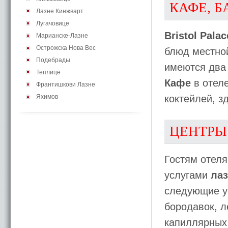
КАФЕ, Б
Лазне Кинжварт
Лугачовице
Bristol Palac
Марианске-Лазне
Острожска Нова Вес
блюд местной
Подебрады
имеются два
Теплице
Кафе
в отеле
Франтишкови Лазне
Яхимов
коктейлей, з
ЦЕНТРЫ
Гостям отеля
услугами
лаз
следующие у
бородавок, л
капиллярных 