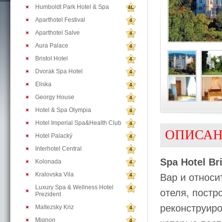
Humboldt Park Hotel & Spa
4L
Aparthotel Festival
4
Aparthotel Salve
4
Aura Palace
4
Bristol Hotel
4
Dvorak Spa Hotel
4
Eliska
4
Georgy House
4
Hotel & Spa Olympia
4
Hotel Imperial Spa&Health Club
4
ОПИСА
Hotel Palacký
4
Interhotel Central
4
Spa Hotel Br
Kolonada
4
Kralovska Vila
4
Вар и относи
Luxury Spa & Wellness Hotel
4
отеля, постр
Prezident
реконструиро
Maltezsky Kriz
4
Mignon
4