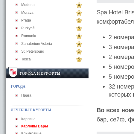
Modena
3
Spa Hotel Br
Morava
3
Praga
комфортабел
3
Purkyně
3
Romania
2 номера
3
Sanatorium Astoria
3
3 номера
St. Petersburg
3
2 номера
Tosca
3
5 номеро
5 номеро
32 номер
ГОРОДА
которых
Прага
Во всех ном
ЛЕЧЕБНЫЕ КУРОРТЫ
бар, сейф, ф
Карвина
Карловы Вары
Климковице