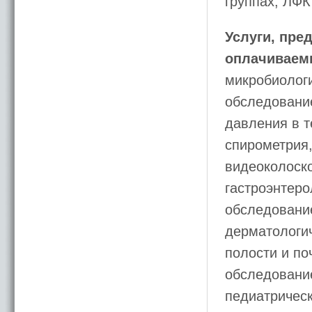
группах, ЛФК
Услуги, пре
оплачиваем
микробиологи
обследование
давления в т
спирометрия,
видеоколоско
гастроэнтеро
обследование
дерматологи
полости и по
обследование
педиатрическ