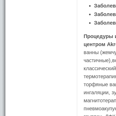
Заболев
Заболев
Заболев
Процедуры 
центром Akr
ванны (жемчу
частичные),в
классически
термотерапия
торфяные ван
ингаляции, з
магнитотера
пневмоакупун