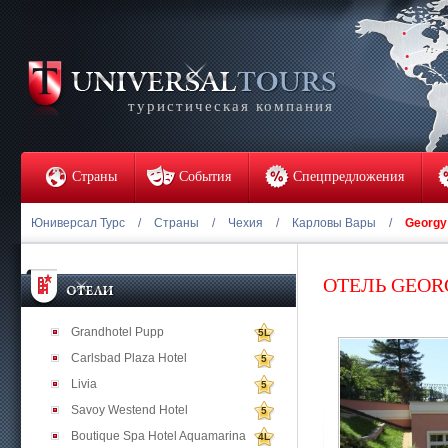
туристическая компания
Страны
События
Спецпредложения
Юниверсал Турс
/
Страны
/
Чехия
/
Карловы Вары
/
Georgy
ОТЕЛЬ GEOR
Grandhotel Pupp
5L
Carlsbad Plaza Hotel
5
Livia
5
Savoy Westend Hotel
5
Boutique Spa Hotel Aquamarina
4L