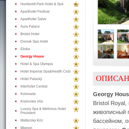
Humboldt Park Hotel & Spa
4L
Aparthotel Festival
4
Aparthotel Salve
4
Aura Palace
4
Bristol Hotel
4
Dvorak Spa Hotel
4
Eliska
4
Georgy House
4
Hotel & Spa Olympia
4
Hotel Imperial Spa&Health Club
4
ОПИСА
Hotel Palacký
4
Interhotel Central
4
Georgy Hous
Kolonada
4
Kralovska Vila
4
Bristol Roya
Luxury Spa & Wellness Hotel
4
живописный п
Prezident
бассейном, 
Maltezsky Kriz
4
Mignon
4