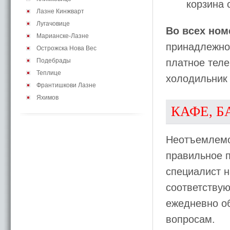
корзина 
Лазне Кинжварт
Лугачовице
Во всех ном
Марианске-Лазне
принадлежнос
Острожска Нова Вес
Подебрады
платное теле
Теплице
холодильник 
Франтишкови Лазне
Яхимов
КАФЕ, Б
Неотъемлемо
правильное п
специалист н
соответствую
ежедневно о
вопросам.