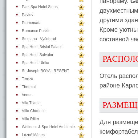
панораму.
Ge
Park Spa Hotel Sirius
4
двухместным
Pavlov
4
другими зда
Promenáda
4
Кроме уютных
Romance Puskin
4
составной ча
Smetana - Vyšehrad
4
Spa Hotel Bristol Palace
4
Spa Hotel Salvator
4
РАСПОЛ
Spa Hotel Ulrika
4
St. Joseph ROYAL REGENT
4
Отель распо
Tereza
4
районе Карло
Thermal
4
Venus
4
РАЗМЕЩ
Vila Titania
4
Villa Charlotte
4
Villa Ritter
4
Для размеще
Wellness & Spa Hotel Ambiente
4
комфортабел
Lázně Mánes
3