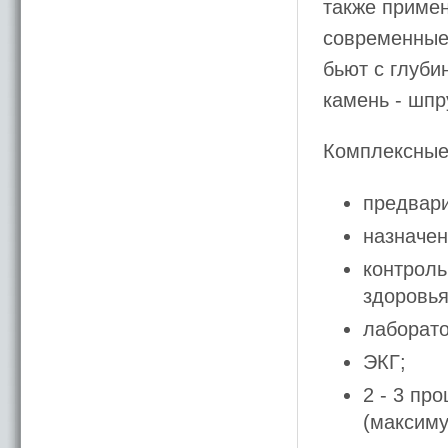
также приме
современные
бьют с глуби
камень - шп
Комплексныe
предвар
назначен
контроль
здоровья
лаборато
ЭКГ;
2 - 3 пр
(максиму