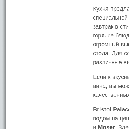
Кухня предла
специальной 
завтрак в ст
горячие блю
огромный выб
стола. Для с
различные ви
Если к вкус
вина, вы мож
качественных
Bristol Palac
водом на цен
и
Moser
. Зд