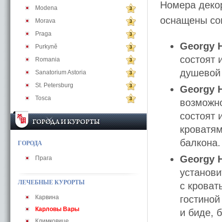
Номера деко
Modena
3
оснащены со
Morava
3
Praga
3
Georgy 
Purkyně
3
состоят 
Romania
3
душевой 
Sanatorium Astoria
3
St. Petersburg
3
Georgy 
Tosca
3
возможно
состоят 
кроватям
балкона.
ГОРОДА
Georgy 
Прага
установи
ЛЕЧЕБНЫЕ КУРОРТЫ
с кроват
Карвина
гостиной
Карловы Вары
и биде, 
Климковице