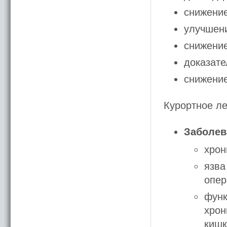
снижение
улучшени
снижение
доказат
снижение
Курортное ле
Заболев
хрон
язва
опер
функ
хрон
кишк