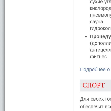
сухие уг
кислород
пневмопу
сауна
гидроко
Процеду
(дополли
антицел
фитнес
Подробнее о
СПОРТ
Для своих го
обеспечит вс