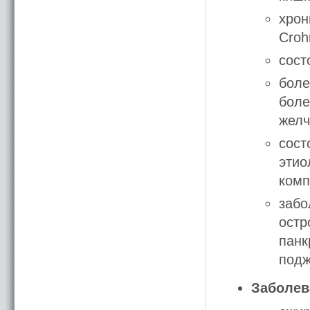
хрон
Croh
сост
боле
боле
желч
сост
этио
комп
забо
остр
панк
подж
Заболев