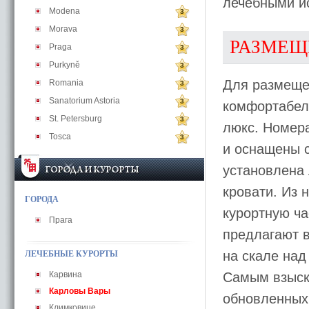
лечебными и
Modena
3
Morava
3
РАЗМЕЩ
Praga
3
Purkyně
3
Для размеще
Romania
3
Sanatorium Astoria
3
комфортабел
St. Petersburg
3
люкс. Номер
Tosca
3
и оснащены 
установлена 
кровати. Из 
ГОРОДА
курортную ча
Прага
предлагают в
на скале над
ЛЕЧЕБНЫЕ КУРОРТЫ
Карвина
Самым взыск
Карловы Вары
обновленных 
Климковице