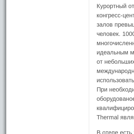
Курортный о
конгресс-цен
залов превыш
человек. 100
многочисленн
идеальным м
от небольши
международн
использовать
При необход
оборудованое
квалифициро
Thermal явля
В отеле есть