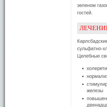
зеленом газо
гостей.
ЛЕЧЕНИ
Карлсбадские
сульфатно-х
Целебные св
холерети
нормали
стимули
железы
повышен
двенадц