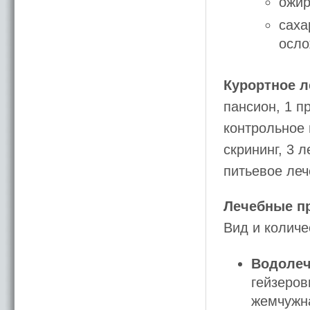
ожир
саха
осло
Курортное л
пансион, 1 п
контрольное
скрининг, 3 
питьевое леч
Лечебные п
Вид и количе
Водолеч
гейзеро
жемчужн