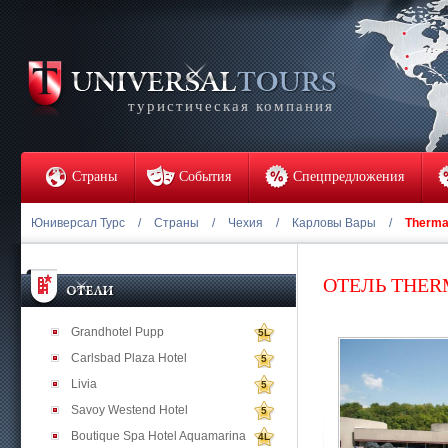
туристическая компания
Страны
События
Спецпредложения
Юниверсал Турс
/
Страны
/
Чехия
/
Карловы Вары
/
Therma
ОТЕЛЬ THE
Grandhotel Pupp
5L
Carlsbad Plaza Hotel
5
Livia
5
Savoy Westend Hotel
5
Boutique Spa Hotel Aquamarina
4L