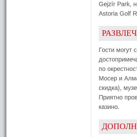
Gejzír Park,
Astoria Golf 
РАЗВЛЕ
Гости могут 
достопримеча
по окрестнос
Мосер и Алма
скидка), музе
Приятно пров
казино.
ДОПОЛН