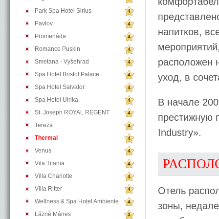
комфортабель
Park Spa Hotel Sirius
4
представлен
Pavlov
4
напитков, вс
Promenáda
4
мероприятий
Romance Puskin
4
расположен н
Smetana - Vyšehrad
4
Spa Hotel Bristol Palace
4
уход, в соче
Spa Hotel Salvator
4
Spa Hotel Ulrika
В начале 200
4
St. Joseph ROYAL REGENT
4
престижную пр
Tereza
4
Industry».
Thermal
4
Venus
4
РАСПОЛ
Vila Titania
4
Villa Charlotte
4
Villa Ritter
Отель распол
4
Wellness & Spa Hotel Ambiente
4
зоны, недале
Lázně Mánes
3