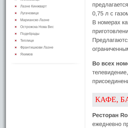
предлагается
Лазне Кинжварт
0,75 л с газо
Лугачовице
Марианске-Лазне
В номерах ка
Острожска Нова Вес
приготовлени
Подебрады
Предлагаются
Теплице
Франтишкови Лазне
ограниченны
Яхимов
Во всех ном
телевидение,
присоединени
КАФЕ, Б
Ресторан Ro
ежедневно пр