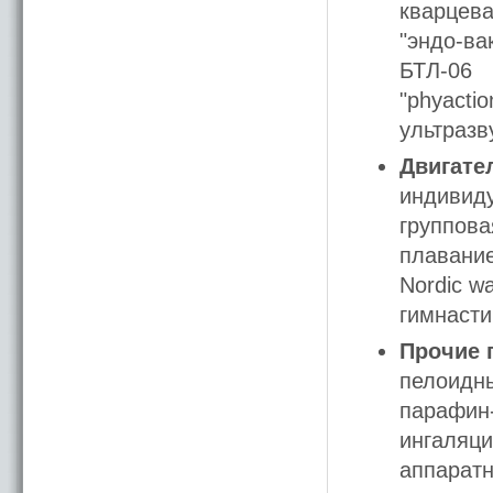
кварцев
"эндо-ва
БТЛ-06
"phyactio
ультразв
Двигате
индивиду
группова
плавани
Nordic w
гимнасти
Прочие 
пелоидн
парафин
ингаляц
аппарат