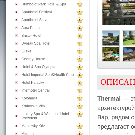
Humboldt Park Hotel & Spa
4L
Aparthotel Festival
4
Aparthotel Salve
4
Aura Palace
4
Bristol Hotel
4
Dvorak Spa Hotel
4
Eliska
4
Georgy House
4
Hotel & Spa Olympia
4
Hotel Imperial Spa&Health Club
4
ОПИСА
Hotel Palacký
4
Interhotel Central
4
Thermal
— эт
Kolonada
4
Kralovska Vila
4
архитектуро
Luxury Spa & Wellness Hotel
4
Вар, рядом с
Prezident
предлагает 
Maltezsky Kriz
4
Mignon
4