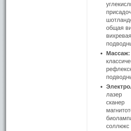
углекис
присадо
шотланд
общая в
вихревая
подводн
Массаж:
классиче
рефлекс
подводн
Электро
лазер
сканер
магнито
биоламп
соллюкс