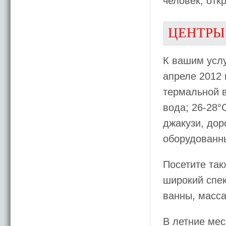
человек, отк
ЦЕНТРЫ
К вашим усл
апреле 2012 
термальной в
вода; 26-28°
джакузи, дор
оборудованн
Посетите та
широкий спе
ванны, масса
В летние ме