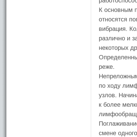
работоспособ
К основным 
относятся по
вибрация. К
различно и з
некоторых др
Определенные
реже.
Непреложным
по ходу лим
узлов. Начин
к более мелк
лимфообраще
Поглаживание
смене одного