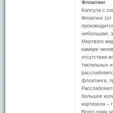
Флоатинг
Капсула с со
Флоатинг (от 
производится
небольшая, з
Мертвого мор
камере челов
отсутствия в
тактильных и
расслабляетс
флоатинга, п
Расслабляютс
большое коли
кортизола – 
Всего один ч