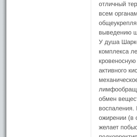
отличный тер
всем органам
общеукрепля
выведению ш
У душа Шарко
комплекса л
кровеносную 
активного ки
механическо
лимфообраще
обмен вещес
воспаления. 
ожирении (в 
желает побыс
подкорректир