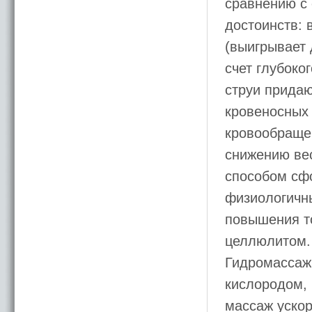
сравнению с 
достоинств: 
(выигрывает
счет глубоко
струи прида
кровеносных 
кровообращен
снижению ве
способом сф
физиологичн
повышения т
целлюлитом.
Гидромассаж 
кислородом, 
массаж ускор