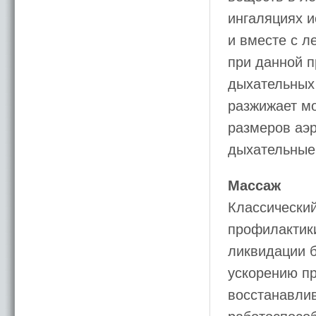
ингаляциях и
и вместе с 
при данной п
дыхательных
разжижает мо
размеров аэр
дыхательные
Массаж
Классически
профилактик
ликвидации б
ускорению п
восстанавли