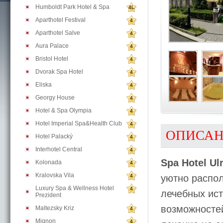
Humboldt Park Hotel & Spa
4L
Aparthotel Festival
4
Aparthotel Salve
4
Aura Palace
4
Bristol Hotel
4
Dvorak Spa Hotel
4
Eliska
4
Georgy House
4
Hotel & Spa Olympia
4
Hotel Imperial Spa&Health Club
4
ОПИСА
Hotel Palacký
4
Interhotel Central
4
Spa Hotel Ul
Kolonada
4
Kralovska Vila
4
уютно распо
Luxury Spa & Wellness Hotel
4
лечебных ис
Prezident
возможностей
Maltezsky Kriz
4
Mignon
4