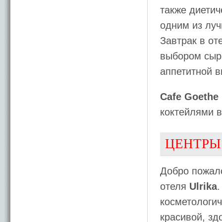
также диетич
одним из луч
Завтрак в от
выбором сыро
аппетитной в
Cafe Goethe
коктейлями в
ЦЕНТРЫ
Добро пожало
отеля
Ulrika
косметологич
красивой, зд