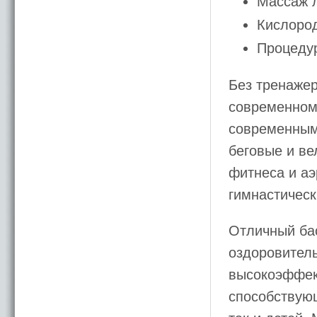
Массаж л
Кислоро
Процеду
Без тренажер
современном 
современным
беговые и ве
фитнеса и аэ
гимнастическ
Отличный бас
оздоровитель
высокоэффек
способствую