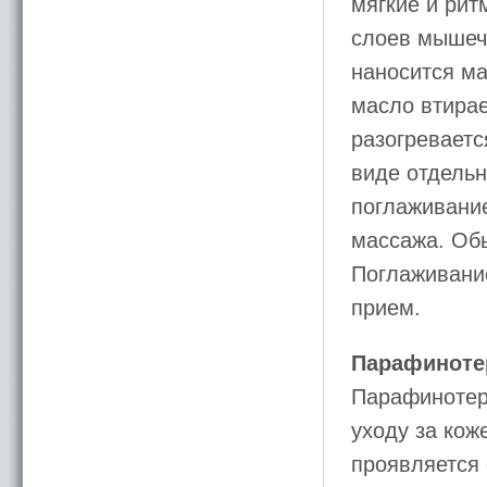
мягкие и рит
слоев мышечн
наносится м
масло втирае
разогреваетс
виде отдельн
поглаживание
массажа. Об
Поглаживани
прием.
Парафиноте
Парафинотер
уходу за кож
проявляется 