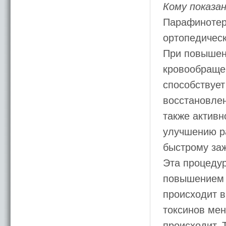
Кому показа
Парафинотер
ортопедичес
При повышен
кровообраще
способствует
восстановле
также активн
улучшению ра
быстрому за
Эта процедур
повышением 
происходит в
токсинов мен
происходит. 