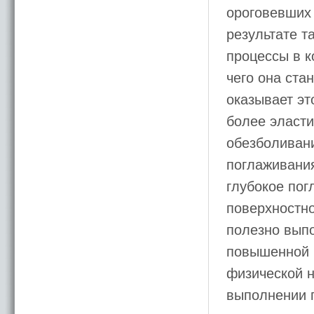
ороговевших 
результате т
процессы в к
чего она ста
оказывает эт
более эласт
обезболивани
поглаживания
глубокое пог
поверхностно
полезно вып
повышенной 
физической н
выполнении п