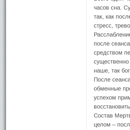
часов сна. С
так, как пос
стресс, трев
Расслаблени
после сеанса
средством пе
существенно 
наше, так бо
После сеанс
обменные про
успехом при
восстановить
Состав Мертв
целом – посл