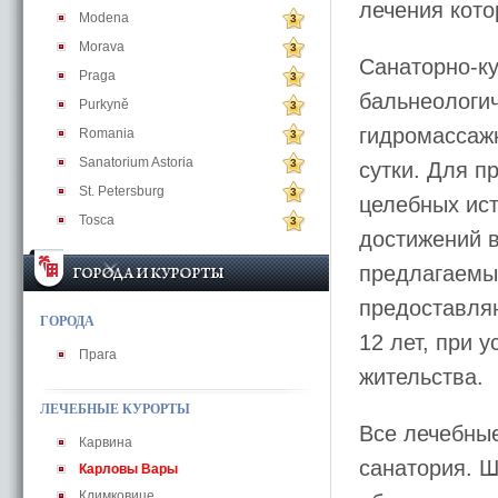
лечения кото
Modena
3
Morava
3
Санаторно-к
Praga
3
бальнеологич
Purkyně
3
гидромассажн
Romania
3
Sanatorium Astoria
3
сутки. Для п
St. Petersburg
3
целебных ис
Tosca
3
достижений в
предлагаемы
предоставляю
ГОРОДА
12 лет, при 
Прага
жительства.
ЛЕЧЕБНЫЕ КУРОРТЫ
Все лечебны
Карвина
санатория. Ш
Карловы Вары
Климковице