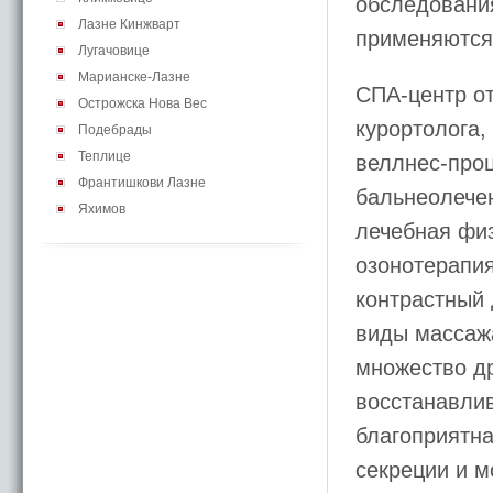
обследования
Лазне Кинжварт
применяются
Лугачовице
Марианске-Лазне
СПА-центр о
Острожска Нова Вес
курортолога,
Подебрады
Теплице
веллнес-про
Франтишкови Лазне
бальнеолечен
Яхимов
лечебная физ
озонотерапия
контрастный 
виды массажа
множество д
восстанавли
благоприятна
секреции и м