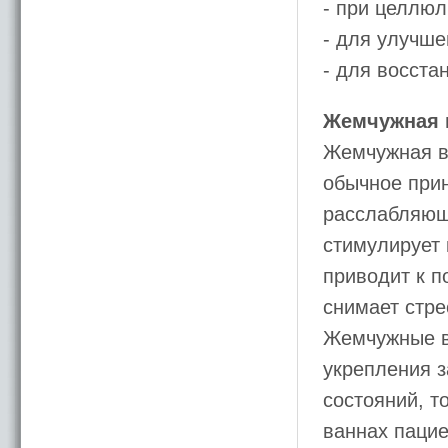
- при целлюл
- для улучше
- для восста
Жемчужная 
Жемчужная в
обычное при
расслабляющ
стимулирует
приводит к п
снимает стре
Жемчужные в
укрепления з
состояний, т
ваннах пацие