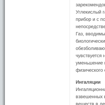
зарекомендов
Углекислый г
прибор и с 
непосредстве
Газ, вводимы
биологически
обезболиваю
чувствуется 
уменьшение 
физического 
Ингаляции
Ингаляционна
взвешенных в
веществ в ле