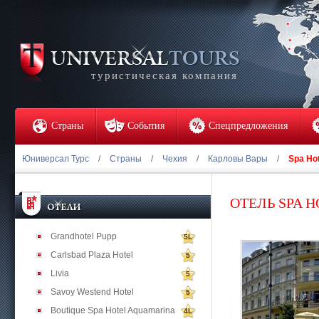
туристическая компания
Страны
События
Спецпредложения
Юниверсал Турс
/
Страны
/
Чехия
/
Карловы Вары
/
Spa Hot
ОТЕЛЬ SPA H
Grandhotel Pupp
5L
Carlsbad Plaza Hotel
5
Livia
5
Savoy Westend Hotel
5
Boutique Spa Hotel Aquamarina
4L