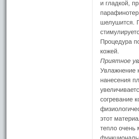
и гладкой, п
парафинотера
шелушится. 
стимулируетс
Процедура по
кожей.
Приятное ув
Увлажнение 
нанесения пл
увеличиваетс
согревание 
физиологичес
этот материа
тепло очень 
функциональ