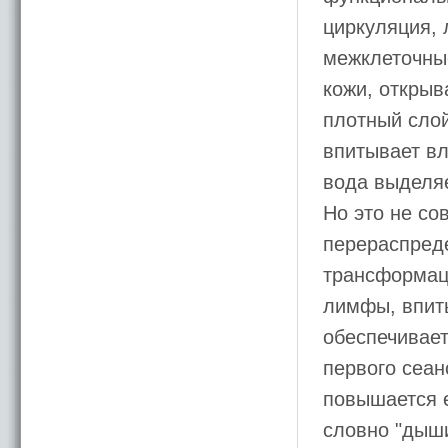
циркуляция, 
межклеточные
кожи, открыв
плотный слой
впитывает вл
вода выделяе
Но это не со
перераспреде
трансформаци
лимфы, впиты
обеспечивает
первого сеан
повышается е
словно "дыши