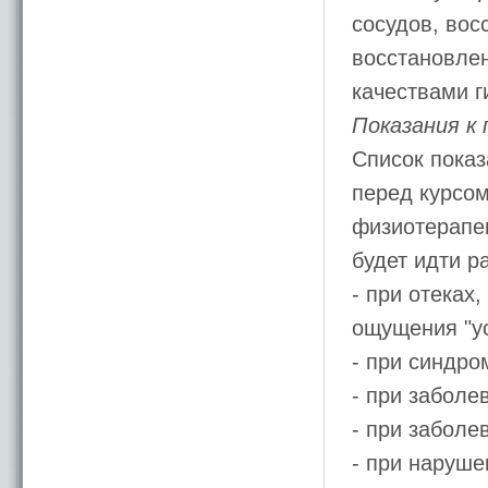
сосудов, вос
восстановлен
качествами г
Показания к
Список показ
перед курсом
физиотерапев
будет идти р
- при отеках
ощущения "ус
- при синдро
- при заболе
- при заболе
- при наруше