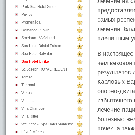
лечение на с
Park Spa Hotel Sirius
4
предоставляе
Pavlov
4
самых респек
Promenáda
4
лечении, бла
Romance Puskin
4
плененным у
Smetana - Vyšehrad
4
Spa Hotel Bristol Palace
4
В настоящее
Spa Hotel Salvator
4
Spa Hotel Ulrika
чем вековой 
4
St. Joseph ROYAL REGENT
4
результатов 
Tereza
4
Карловых Вар
Thermal
4
опорно-двига
Venus
4
избыточного 
Vila Titania
4
Villa Charlotte
лечение паци
4
Villa Ritter
4
болезнью же
Wellness & Spa Hotel Ambiente
4
почек, а так
Lázně Mánes
3