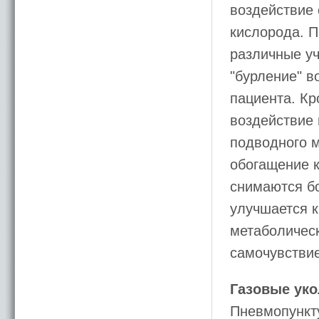
воздействие 
кислорода. П
различные у
"бурление" в
пациента. Кр
воздействие 
подводного 
обогащение к
снимаются б
улучшается к
метаболическ
самочувствие
Газовые ук
Пневмопункту