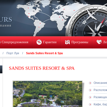
мпания
Спецпредложения
Гарантии
Программы
Ле
/
Порт Луи
/
Sands Suites Resort & Spa
SANDS SUITES RESORT & SPA
Описани
Располо
Размеще
Кафе, ба