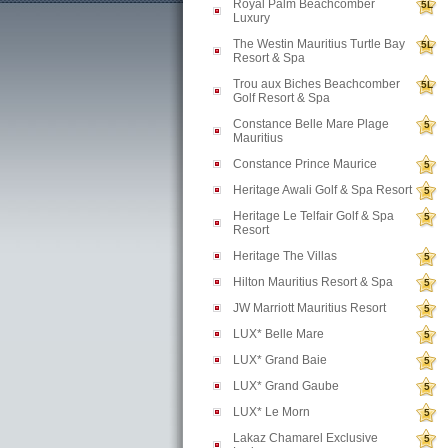
Royal Palm Beachcomber
5L
Luxury
The Westin Mauritius Turtle Bay
5L
Resort & Spa
Trou aux Biches Beachcomber
5L
Golf Resort & Spa
Constance Belle Mare Plage
5
Mauritius
Constance Prince Maurice
5
Heritage Awali Golf & Spa Resort
5
Heritage Le Telfair Golf & Spa
5
Resort
Heritage The Villas
5
Hilton Mauritius Resort & Spa
5
JW Marriott Mauritius Resort
5
LUX* Belle Mare
5
LUX* Grand Baie
5
LUX* Grand Gaube
5
LUX* Le Morn
5
Lakaz Chamarel Exclusive
5