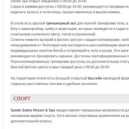
Sands Spa открыт ежедневно с 08:00 до 20:00.
Сауна и хаммам доступны с 09:00 до 19:00; рекомендуется предварит
наденьте халаты и полотенца, предоставленные в вашем номере.
В отеле есть крытый
тренажерный зал
для полной тренировки тела, а
йогу и аквааэробику, зумбу и медитацию, которые проводятся в садах
сочетанием солнечного света, тепла и упражнений.
Сожгите немного калорий в фитнес-центре с кардиотренажерами, сво
оборудованием от Technogym или насладитесь расслабляющим занятие
индивидуальное занятие йогой и потренируйте тело и разум. Эти заня
рекомендуется бронировать заранее. Доступны сертифицированные п
Персонализированные тренировки доступны за дополнительную плату
Крытый фитнес-центр открыт каждый день с 08:00 до 20:00.
На территории отеля есть большой открытый
бассейн
свободной форм
террасах расставлены зонтики и удобные шезлонги.
СПОРТ
Sands Suites Resort & Spa
предоставляет прекрасные возможности дл
наземными видами спорта. Хотя многие спортивные развлечения на к
дополнительной оплаты.