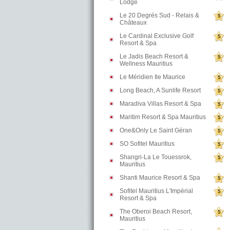
Lodge
Le 20 Degrés Sud - Relais &
5
Châteaux
Le Cardinal Exclusive Golf
5
Resort & Spa
Le Jadis Beach Resort &
5
Wellness Mauritius
Le Méridien Ile Maurice
5
Long Beach, A Sunlife Resort
5
Maradiva Villas Resort & Spa
5
Maritim Resort & Spa Mauritius
5
One&Only Le Saint Géran
5
SO Sofitel Mauritius
5
Shangri-La Le Touessrok,
5
Mauritius
Shanti Maurice Resort & Spa
5
Sofitel Mauritius L'Impérial
5
Resort & Spa
The Oberoi Beach Resort,
5
Mauritius