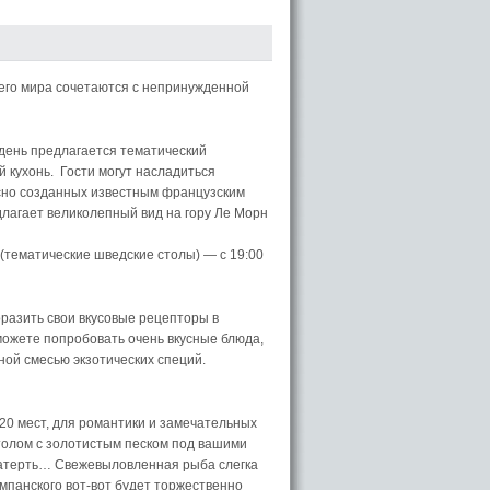
всего мира сочетаются с непринужденной
 день предлагается тематический
й кухонь. Гости могут насладиться
сно созданных известным французским
длагает великолепный вид на гору Ле Морн
н (тематические шведские столы) — с 19:00
оразить свои вкусовые рецепторы в
можете попробовать очень вкусные блюда,
ой смесью экзотических специй.
20 мест, для романтики и замечательных
столом с золотистым песком под вашими
катерть… Свежевыловленная рыба слегка
мпанского вот-вот будет торжественно