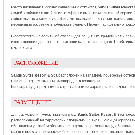
Место назначения, словно сошедшее с открытки,
Sands Suites Resort 
людей, любящих спокойствие, комфорт и высококачественный сервис. 
любой вкус: плавание с дельфинами, подводное плавание, панорамны
песчаный пляж отеля и побережье рядом с Flic-en-Flac идеально подх
В соответствии с политикой отеля и для защиты конфиденциальности
использование дронов на территории курорта запрещена. Необходим
руководства.
РАСПОЛОЖЕНИЕ
Sands Suites Resort & Spa
расположен на западном побережье острова
(Flic-en-Flac), в 50 км от международного аэропорта.
Консьерж будет рад помочь с трансфером из аэропорта и предоставить
РАЗМЕЩЕНИЕ
Для размещения курортный комплекс
Sands Suites Resort & Spa
предо
расположенный на территории площадью 6.4 акра. Люксы декорированы
обставлены уютной мебелью и оснащены современными удобствами. Н
океан и прохладный морской бриз, невероятное количество пространс