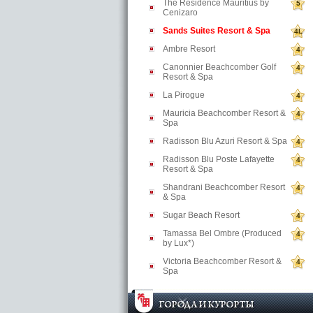
The Residence Mauritius by
5
Cenizaro
Sands Suites Resort & Spa
4L
Ambre Resort
4
Canonnier Beachcomber Golf
4
Resort & Spa
La Pirogue
4
Mauricia Beachcomber Resort &
4
Spa
Radisson Blu Azuri Resort & Spa
4
Radisson Blu Poste Lafayette
4
Resort & Spa
Shandrani Beachcomber Resort
4
& Spa
Sugar Beach Resort
4
Tamassa Bel Ombre (Produced
4
by Lux*)
Victoria Beachcomber Resort &
4
Spa