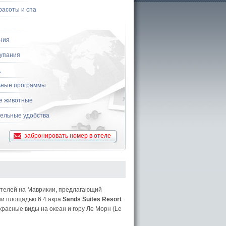
расоты и спа
ния
купания
д
ные программы
е животные
ельные удобства
забронировать номер в отеле
отелей на Маврикии, предлагающий
ии площадью 6.4 акра
Sands Suites Resort
расные виды на океан и гору Ле Морн (Le