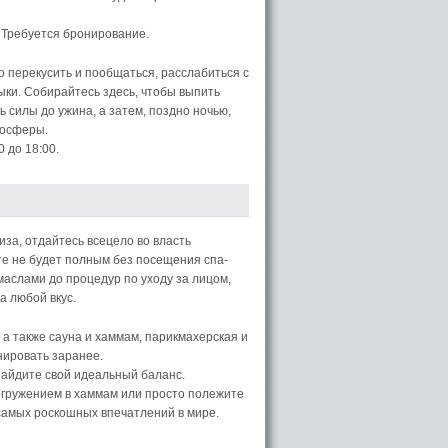
0. Требуется бронирование.
о перекусить и пообщаться, расслабиться с
ыки. Собирайтесь здесь, чтобы выпить
 силы до ужина, а затем, поздно ночью,
мосферы.
0 до 18:00.
иза, отдайтесь всецело во власть
рте не будет полным без посещения спа-
аслами до процедур по уходу за лицом,
а любой вкус.
 а также сауна и хаммам, парикмахерская и
нировать заранее.
найдите свой идеальный баланс.
гружением в хаммам или просто полежите
самых роскошных впечатлений в мире.