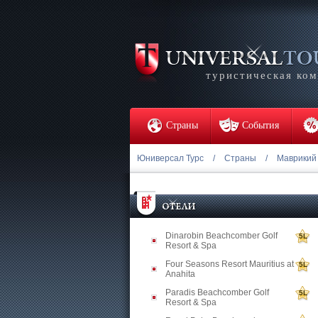
туристическая ко
Страны
События
Юниверсал Турс
/
Страны
/
Маврикий
Dinarobin Beachcomber Golf
5L
Resort & Spa
Four Seasons Resort Mauritius at
5L
Anahita
Paradis Beachcomber Golf
5L
Resort & Spa