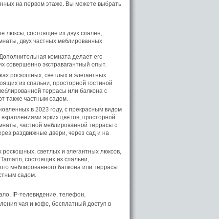
енных на первом этаже. Вы можете выбрать
 люксы, состоящие из двух спален,
омнаты, двух частных меблированных
 Дополнительная комната делает его
х совершенно экстравагантный опыт.
жах роскошных, светлых и элегантных
стоящих из спальни, просторной гостиной
меблированной террасы или балкона с
ют также частным садом.
овленных в 2023 году, с прекрасным видом
с вкраплениями ярких цветов, просторной
омнаты, частной меблированной террасы с
ерез раздвижные двери, через сад и на
 роскошных, светлых и элегантных люксов,
 Tamarin, состоящих из спальни,
ного меблированного балкона или террасы
стным садом.
ало, IP-телевидение, телефон,
вления чая и кофе, бесплатный доступ в