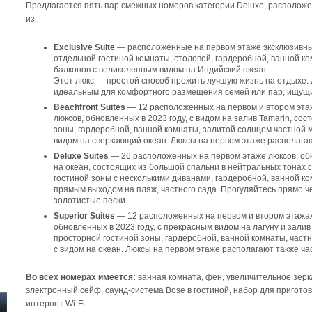
Предлагается пять пар смежных номеров категории Deluxe, располож
из:
Exclusive Suite
— расположенные на первом этаже эксклюзивные
отдельной гостиной комнаты, столовой, гардеробной, ванной к
балконов с великолепным видом на Индийский океан.
Этот люкс — простой способ прожить лучшую жизнь на отдыхе.
идеальным для комфортного размещения семей или пар, ищущи
Beachfront Suites
— 12 расположенных на первом и втором эта
люксов, обновленных в 2023 году, с видом на залив Tamarin, со
зоны, гардеробной, ванной комнаты, залитой солнцем частной 
видом на сверкающий океан. Люксы на первом этаже располага
Deluxe Suites
— 26 расположенных на первом этаже люксов, обн
на океан, состоящих из большой спальни в нейтральных тонах 
гостиной зоны с несколькими диванами, гардеробной, ванной к
прямым выходом на пляж, частного сада. Прогуляйтесь прямо ч
золотистые пески.
Superior Suites
— 12 расположенных на первом и втором этажах
обновленных в 2023 году, с прекрасным видом на лагуну и залив
просторной гостиной зоны, гардеробной, ванной комнаты, част
с видом на океан. Люксы на первом этаже располагают также ча
Во всех номерах имеется:
ванная комната, фен, увеличительное зерк
электронный сейф, саунд-система Bose в гостиной, набор для пригото
интернет Wi-Fi.