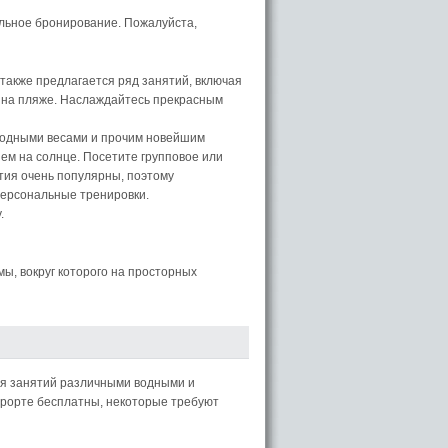
ельное бронирование. Пожалуйста,
 также предлагается ряд занятий, включая
 и на пляже. Наслаждайтесь прекрасным
бодными весами и прочим новейшим
м на солнце. Посетите групповое или
тия очень популярны, поэтому
ерсональные тренировки.
.
ы, вокруг которого на просторных
я занятий различными водными и
урорте бесплатны, некоторые требуют