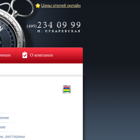
Цены отелей онлайн
чение
О компании
е
жение
ние
ры, рестораны