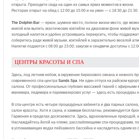
открыта. Приходите сюда на один из самых ярких моментов в жизни.
Ресторан открыт на обед с 12:00 до 15:00 и на ужин — с 18:30 до 21:3
The Dolphin Bar
— яркое, шумное место, полное жизни место, где можн
книгой или выпить экзотические коктейли на джазовом фоне живой муз
холодный напиток и удобно устроившись перекусить, чтобы поддержать
соберитесь ради живой музыки, коктейлей и заразительно веселой ат
Напитки подаются с 08:00 до 23:00; закуски и сендвичи доступны с 12:0
ЦЕНТРЫ КРАСОТЫ И СПА
Здесь, под летним небом, в окружении бирюзового океана и нежного бр
современного спа-центра
Sands Spa
. Ни один отпуск на райском куро
салона. От профессиональных глубоких массажей тканей с эфирными м
маникюра, педикюра и парикмахерских услуг — здесь есть процедуры н
В спа-центре есть четыре процедурных кабинета и два парных салона,
салон красоты. Хотя и сауна, и хаммам бесплатны, рекомендуется бро
Гармония в пределах досягаемости. Здесь, вдохновленные природой, 
Наслаждайтесь йогой на пляже, расслабляющими спа-процедурами, по
в успокаивающих водах пейзажного бассейна и насладитесь одним из 