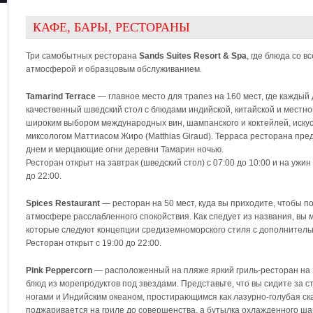
КАФЕ, БАРЫ, РЕСТОРАНЫ
Три самобытных ресторана
Sands Suites Resort & Spa
, где блюда со 
атмосферой и образцовым обслуживанием.
Tamarind Terrace
— главное место для трапез на 160 мест, где каждый
качественный шведский стол с блюдами индийской, китайской и местно
широким выбором международных вин, шампанского и коктейлей, иску
миксологом Маттиасом Жиро (Matthias Giraud). Терраса ресторана пре
днем и мерцающие огни деревни Тамарин ночью.
Ресторан открыт на завтрак (шведский стол) с 07:00 до 10:00 и на ужи
до 22:00.
Spices Restaurant
— ресторан на 50 мест, куда вы приходите, чтобы п
атмосфере расслабленного спокойствия. Как следует из названия, вы 
которые следуют концепции средиземноморского стиля с дополнительн
Ресторан открыт с 19:00 до 22:00.
Pink Peppercorn
— расположенный на пляже яркий гриль-ресторан на 
блюд из морепродуктов под звездами. Представьте, что вы сидите за 
ногами и Индийским океаном, простирающимся как лазурно-голубая с
поджаривается на гриле до совершенства, а бутылка охлажденного ша