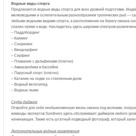
Водные виды спорта
Предлагаются водные виды спорта для всех уровней подготовки. Индий
мелководьями и ослепительным разнообразием тропических рыб — са
любыми водными видами спорта, а расположение на берегу океана озна
спален прямо к воде. Насладитесь здесь широким спектром развлечен
– Паддлбординг
– Каякинг
– Снорклинг
– Виндсерфинг
– Серфинг
– Плавание с дельфинами (платно)
– Аквааэробика в бассейне
– Парусный спорт (платно)
– Катание на лодке со стеклянным дном
– Водный велосипед
– Водные лыжи.
Скуба-дайвинг
Откройте для себя необыкновенную жизнь океана под волнами, погруз
команды экспертов Sundivers здесь обслуживают дайверов любого уров
начинающих. Также есть штатный подводный фотограф, который запе
Дополнительные водные развлечения