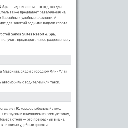
& Spa
— идеальное место отдыха для
Отель также предлагает развлечения на
е бассейны и удобные шезлонги. А
одят для занятий водными видами спорта.
 гостей
Sands Suites Resort & Spa
,
о получить предварительное разрешение у
 Маврикий, рядом с городком Флик Флак
 автомобиль с водителем или такси.
ставляет 91 комфортабельный люкс,
 со вкусом и вниманием ко всем деталям,
омера отеля — это прекрасный вид на
тва и самые удобные кровати.