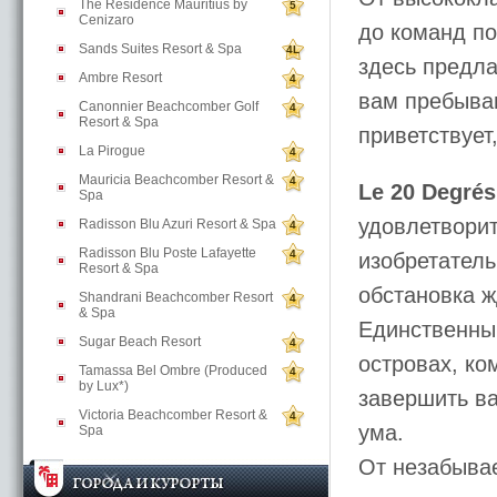
The Residence Mauritius by
5
Cenizaro
до команд по
Sands Suites Resort & Spa
4L
здесь предла
Ambre Resort
4
вам пребыван
Canonnier Beachcomber Golf
4
Resort & Spa
приветствует
La Pirogue
4
Mauricia Beachcomber Resort &
4
Le 20 Degré
Spa
удовлетворит
Radisson Blu Azuri Resort & Spa
4
Radisson Blu Poste Lafayette
4
изобретатель
Resort & Spa
обстановка ж
Shandrani Beachcomber Resort
4
& Spa
Единственный
Sugar Beach Resort
4
островах, ко
Tamassa Bel Ombre (Produced
4
by Lux*)
завершить ва
Victoria Beachcomber Resort &
4
ума.
Spa
От незабывае