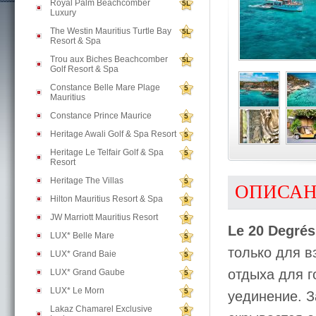
Royal Palm Beachcomber
5L
Luxury
The Westin Mauritius Turtle Bay
5L
Resort & Spa
Trou aux Biches Beachcomber
5L
Golf Resort & Spa
Constance Belle Mare Plage
5
Mauritius
Constance Prince Maurice
5
Heritage Awali Golf & Spa Resort
5
Heritage Le Telfair Golf & Spa
5
Resort
Heritage The Villas
5
ОПИСА
Hilton Mauritius Resort & Spa
5
JW Marriott Mauritius Resort
5
Le 20 Degré
LUX* Belle Mare
5
только для 
LUX* Grand Baie
5
отдыха для г
LUX* Grand Gaube
5
LUX* Le Morn
5
уединение. 
Lakaz Chamarel Exclusive
5