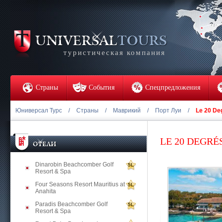
туристическая компания
Страны
События
Спецпредложения
Юниверсал Турс
/
Страны
/
Маврикий
/
Порт Луи
/
Le 20 De
LE 20 DEGRÉ
Dinarobin Beachcomber Golf
5L
Resort & Spa
Four Seasons Resort Mauritius at
5L
Anahita
Paradis Beachcomber Golf
5L
Resort & Spa