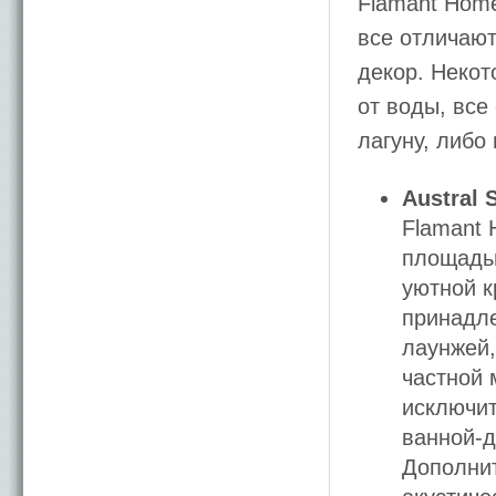
Flamant Home
все отличают
декор. Некот
от воды, все
лагуну, либо
Austral 
Flamant 
площадью
уютной 
принадле
лаунжей,
частной 
исключи
ванной-д
Дополнит