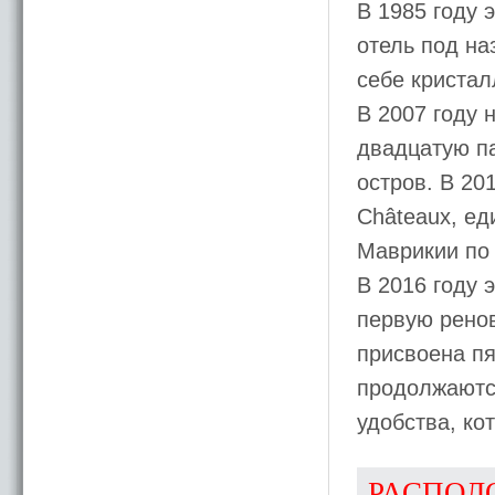
В 1985 году 
отель под на
себе кристал
В 2007 году 
двадцатую п
остров. В 20
Châteaux, ед
Маврикии по 
В 2016 году 
первую ренов
присвоена пя
продолжаютс
удобства, ко
РАСПОЛ