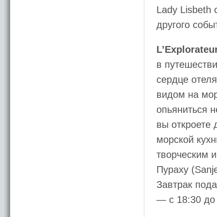
Lady Lisbeth
другого собы
L’Explorateu
в путешестви
сердце отеля
видом на мор
опьяниться н
вы откроете 
морской кухн
творческим 
Пураху (Sanj
Завтрак пода
— с 18:30 до