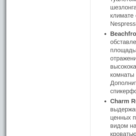
шезлонга
климате 
Nespress
Beachfr
обставл
площадью
отражени
высокока
комнаты 
Дополнит
спикерф
Charm 
выдержан
ценных п
видом на
кроватью