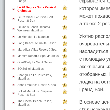
скрывается е
Lodge
Le 20 Degrés Sud - Relais &
котором имее
5
Châteaux
может похва
Le Cardinal Exclusive Golf
5
Resort & Spa
а также 2 ре
Le Jadis Beach Resort &
5
Wellness Mauritius
Уютно распо
Le Méridien Ile Maurice
5
очарователь
Long Beach, A Sunlife Resort
5
Maradiva Villas Resort & Spa
5
насладиться 
Maritim Resort & Spa Mauritius
5
с помощью у
One&Only Le Saint Géran
5
эксклюзивны
SO Sofitel Mauritius
5
отобранных. 
Shangri-La Le Touessrok,
5
Mauritius
лодка на ост
Shanti Maurice Resort & Spa
5
Гранд-Бэй.
Sofitel Mauritius L'Impérial
5
Resort & Spa
В основе це
The Oberoi Beach Resort,
5
Mauritius
От высококла