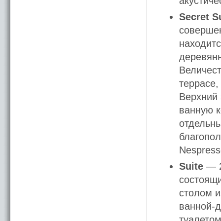
акустиче
Secret S
совершен
находитс
деревянн
Величест
террасе,
Верхний 
ванную к
отдельны
благопол
Nespress
Suite
— 2
состоящи
столом и
ванной-д
туалетом