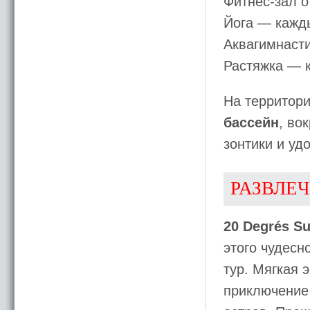
Фитнес-зал о
Йога — кажды
Аквагимнасти
Растяжка — к
На территори
бассейн
, во
зонтики и уд
РАЗВЛЕ
20 Degrés S
этого чудесн
тур. Мягкая 
приключение 