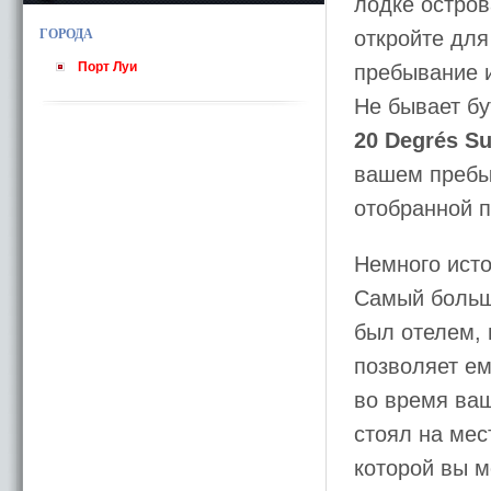
лодке остров
ГОРОДА
откройте для
Порт Луи
пребывание 
Не бывает бу
20 Degrés S
вашем пребы
отобранной п
Немного ист
Самый больш
был отелем, 
позволяет ем
во время ва
стоял на мес
которой вы м