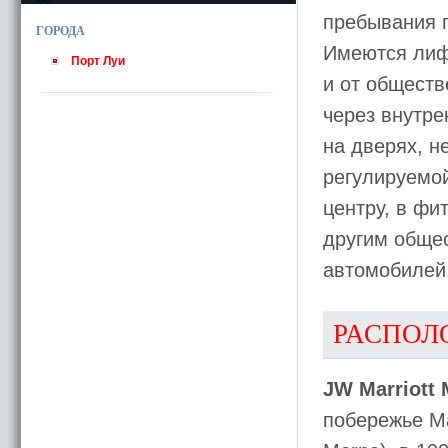
пребывания 
ГОРОДА
Имеются лифт
Порт Луи
и от общест
через внутре
на дверях, н
регулируемой
центру, в фит
другим обще
автомобилей,
РАСПОЛ
JW Marriott 
побережье М