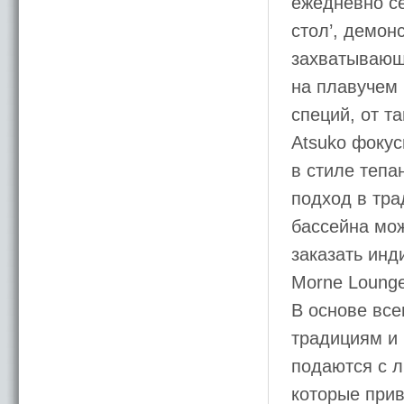
ежедневно с
стол’, демон
захватывающ
на плавучем 
специй, от т
Atsuko фокус
в стиле тепа
подход в тра
бассейна мож
заказать инд
Morne Lounge
В основе все
традициям и 
подаются с 
которые прив