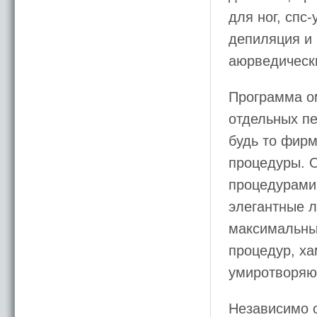
для ног, спс
депиляция и 
аюрведически
Программа о
отдельных пе
будь то фир
процедуры. О
процедурами,
элегантные л
максимальны
процедур, ха
умиротворяю
Независимо о