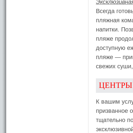
Эксклюзивная
Всегда готов
пляжная кома
напитки. По
пляже продол
доступную еж
пляже — при
свежих суши,
ЦЕНТРЫ
К вашим усл
призванное 
тщательно п
эксклюзивной