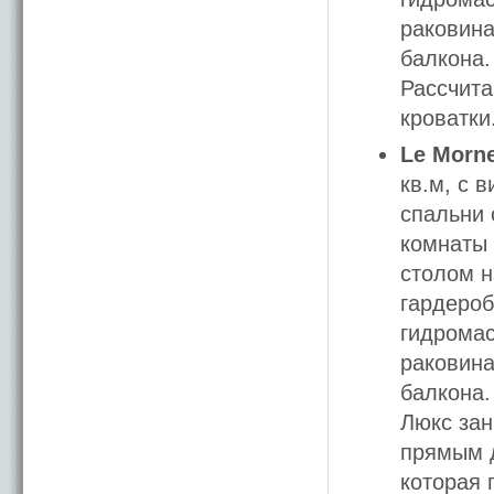
раковина
балкона.
Рассчита
кроватки
Le Morne
кв.м, с 
спальни 
комнаты 
столом н
гардероб
гидромас
раковина
балкона.
Люкс зан
прямым д
которая 