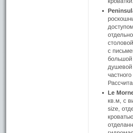
кроватки
Peninsul
роскошны
доступом
отдельно
столовой
с письме
большой 
душевой 
частного
Рассчита
Le Morne
кв.м, с 
size, от
кроватью
отделан
гидромас