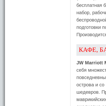
бесплатная б
набор, рабоч
беспроводной
подготовки п
Производитс
КАФЕ, Б
JW Marriott 
себя множес
повседневных
острова и со
шедевров. Пр
маврикийских