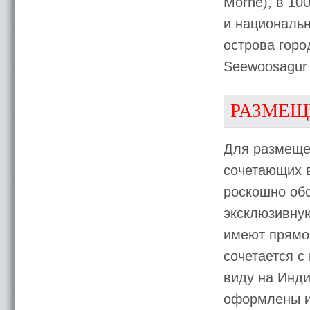
Morne), в 100
и национальн
острова горо
Seewoosagur
РАЗМЕЩ
Для размещ
сочетающих 
роскошно об
эксклюзивную
имеют прямой
сочетается с
виду на Инд
оформлены из