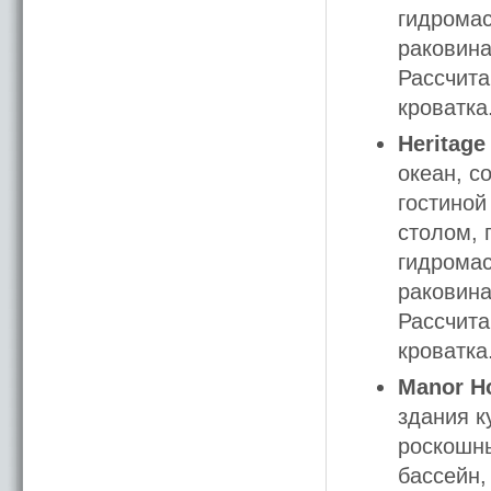
гидромас
раковина
Рассчита
кроватка
Heritage
океан, с
гостиной
столом, 
гидромас
раковина
Рассчита
кроватка
Manor Ho
здания к
роскошны
бассейн,