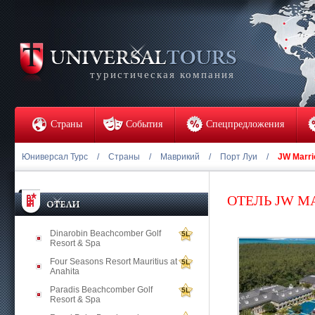
туристическая компания
Страны
События
Спецпредложения
Юниверсал Турс
/
Страны
/
Маврикий
/
Порт Луи
/
JW Marrio
ОТЕЛЬ JW M
Dinarobin Beachcomber Golf
5L
Resort & Spa
Four Seasons Resort Mauritius at
5L
Anahita
Paradis Beachcomber Golf
5L
Resort & Spa