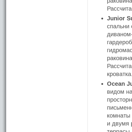
раковина
Рассчита
Junior S
спальни 
диваном-
гардероб
гидромас
раковина
Рассчита
кроватка
Ocean Ju
видом на
просторн
письменн
комнаты 
и двумя 
террасы.