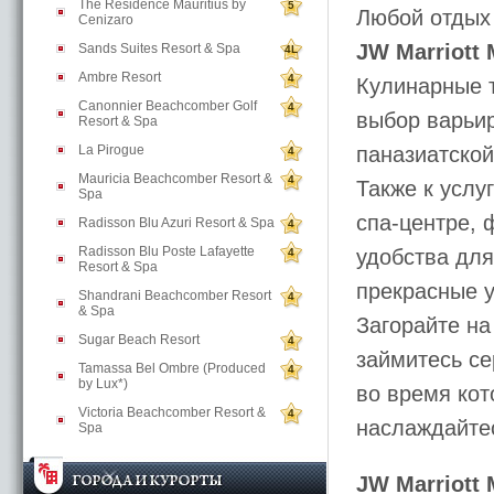
The Residence Mauritius by
5
Любой отдых 
Cenizaro
JW Marriott 
Sands Suites Resort & Spa
4L
Ambre Resort
4
Кулинарные т
Canonnier Beachcomber Golf
4
выбор варьир
Resort & Spa
La Pirogue
паназиатской
4
Mauricia Beachcomber Resort &
4
Также к услу
Spa
спа-центре, 
Radisson Blu Azuri Resort & Spa
4
Radisson Blu Poste Lafayette
удобства для
4
Resort & Spa
прекрасные у
Shandrani Beachcomber Resort
4
& Spa
Загорайте на
Sugar Beach Resort
4
займитесь се
Tamassa Bel Ombre (Produced
4
by Lux*)
во время ко
Victoria Beachcomber Resort &
4
наслаждайте
Spa
JW Marriott 