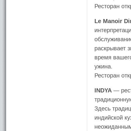
Ресторан отк
Le Manoir D
интерпретац
обслуживание
раскрывает з
время вашего
ужина.
Ресторан отк
INDYA
— рест
традиционную
Здесь тради
индийской ку
неожиданным