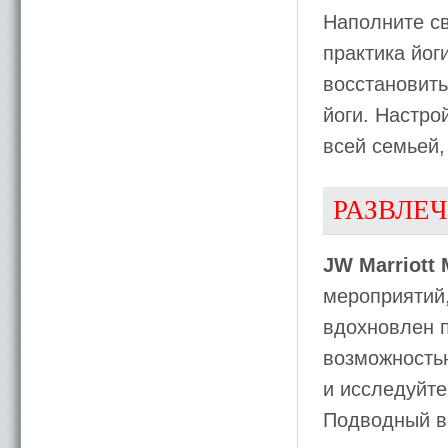
Наполните св
практика йог
восстановить
йоги. Настро
всей семьей,
РАЗВЛЕ
JW Marriott 
мероприятий
вдохновлен 
возможность
и исследуйте
Подводный во