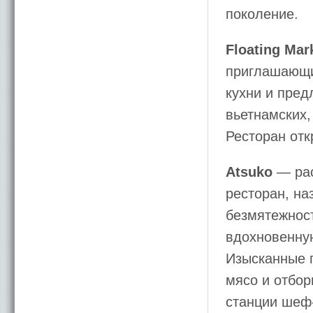
поколение.
Floating Mar
приглашающи
кухни и пред
вьетнамских,
Ресторан отк
Atsuko
— рас
ресторан, на
безмятежнос
вдохновенную
Изысканные п
мясо и отбор
станции шеф