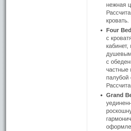
нежная ц
Рассчита
кровать.
Four Bed
с кроват
кабинет,
душевым
с обеден
частные 
палубой 
Рассчита
Grand Be
уединен
роскошну
гармонич
оформле