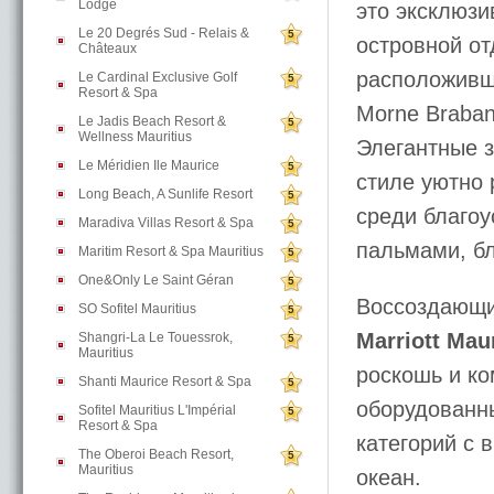
Lodge
это эксклюз
Le 20 Degrés Sud - Relais &
5
островной от
Châteaux
расположивш
Le Cardinal Exclusive Golf
5
Resort & Spa
Morne Braba
Le Jadis Beach Resort &
5
Wellness Mauritius
Элегантные 
Le Méridien Ile Maurice
5
стиле уютно 
Long Beach, A Sunlife Resort
5
среди благоу
Maradiva Villas Resort & Spa
5
пальмами, б
Maritim Resort & Spa Mauritius
5
One&Only Le Saint Géran
5
Воссоздающи
SO Sofitel Mauritius
5
Marriott Mau
Shangri-La Le Touessrok,
5
Mauritius
роскошь и к
Shanti Maurice Resort & Spa
5
оборудованн
Sofitel Mauritius L'Impérial
5
Resort & Spa
категорий с
The Oberoi Beach Resort,
5
Mauritius
океан.