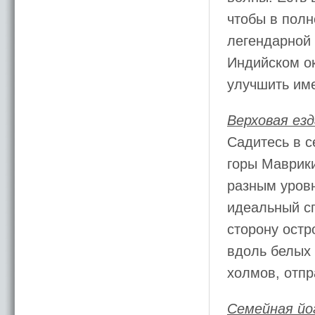
чтобы в полн
легендарной 
Индийском ок
улучшить им
Верховая езд
Садитесь в с
горы Маврики
разным уровн
идеальный с
сторону остр
вдоль белых
холмов, отп
Семейная йо