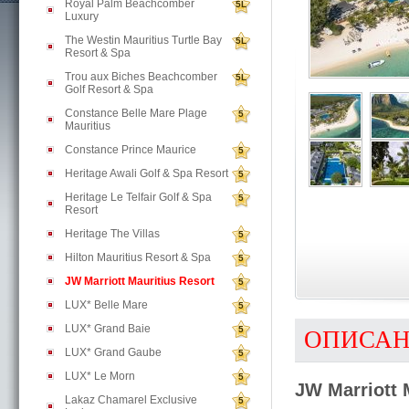
Royal Palm Beachcomber
5L
Luxury
The Westin Mauritius Turtle Bay
5L
Resort & Spa
Trou aux Biches Beachcomber
5L
Golf Resort & Spa
Constance Belle Mare Plage
5
Mauritius
Constance Prince Maurice
5
Heritage Awali Golf & Spa Resort
5
Heritage Le Telfair Golf & Spa
5
Resort
Heritage The Villas
5
Hilton Mauritius Resort & Spa
5
JW Marriott Mauritius Resort
5
LUX* Belle Mare
5
LUX* Grand Baie
5
ОПИСА
LUX* Grand Gaube
5
LUX* Le Morn
5
JW Marriott 
Lakaz Chamarel Exclusive
5