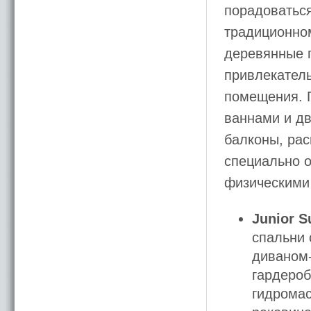
порадоваться
традиционном
деревянные п
привлекател
помещения. 
ваннами и дв
балконы, ра
специально 
физическими
Junior S
спальни 
диваном-
гардероб
гидромас