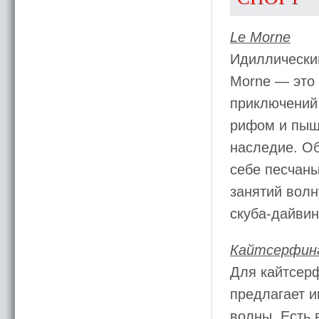
Le Morne
Идиллически
Morne — это
приключений
рифом и пыш
наследие. О
себе песчаны
занятий вол
скуба-дайвин
Кайтсерфинг 
Для кайтсерф
предлагает и
волны. Есть 