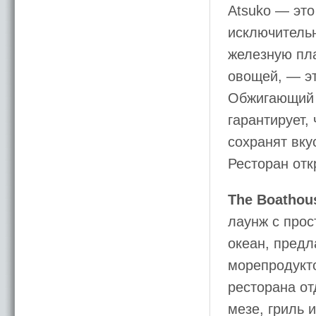
Atsuko — это
исключитель
железную пла
овощей, — эт
Обжигающий ж
гарантирует,
сохранят вку
Ресторан отк
The Boathou
лаунж с прос
океан, пред
морепродукт
ресторана от
мезе, гриль 