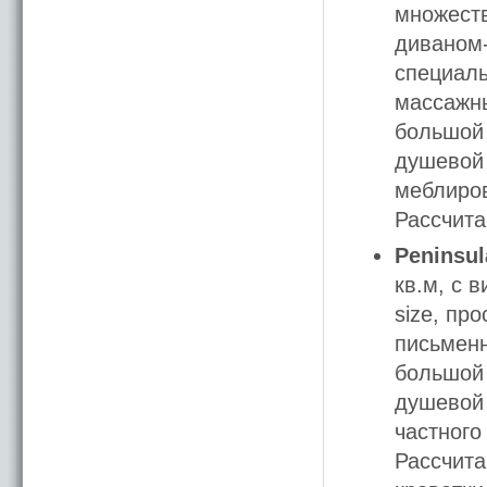
множеств
диваном-
специаль
массажн
большой 
душевой 
меблиров
Рассчита
Peninsul
кв.м, с 
size, пр
письмен
большой 
душевой 
частного
Рассчита