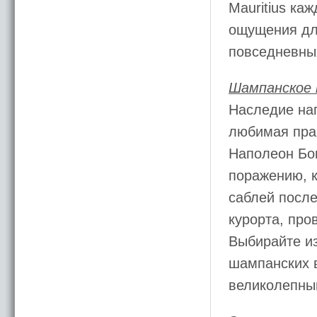
Mauritius ка
ощущения дл
повседневны
Шампанское 
Наследие нап
любимая прак
Наполеон Бон
поражению, к
саблей после
курорта, про
Выбирайте и
шампанских в
великолепны