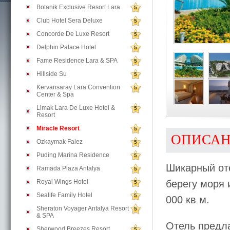
Botanik Exclusive Resort Lara
5
Club Hotel Sera Deluxe
5
Concorde De Luxe Resort
5
Delphin Palace Hotel
5
Fame Residence Lara & SPA
5
Hillside Su
5
Kervansaray Lara Convention
5
Center & Spa
Limak Lara De Luxe Hotel &
5
Resort
Miracle Resort
5
ОПИСА
Ozkaymak Falez
5
Puding Marina Residence
5
Шикарный о
Ramada Plaza Antalya
5
Royal Wings Hotel
берегу моря
5
Sealife Family Hotel
5
000 кв м.
Sheraton Voyager Antalya Resort
5
& SPA
Отель предла
Sherwood Breezes Resort
5