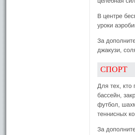
целебная сил
В центре бес
уроки аэроби
За дополнит
джакузи, сол
СПОРТ
Для тех, кто
бассейн, зак
футбол, шахм
теннисных ко
За дополните