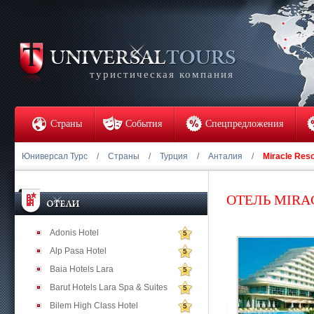
туристическая компания
Страны
События
Спецпредложения
Юниверсал Турс
/
Страны
/
Турция
/
Анталия
/
Miracle Reso
ОТЕЛЬ MIRA
Adonis Hotel
5
Alp Pasa Hotel
5
Baia Hotels Lara
5
Barut Hotels Lara Spa & Suites
5
Bilem High Class Hotel
5