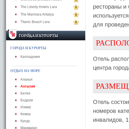
рестораны и 
The Liberty Hotels Lara
5
The Marmara Antalya
используется
5
Titanic Beach Lara
5
для проведен
РАСПОЛ
ГОРОДА И КУРОРТЫ
Каппадокия
Отель распол
центра город
ОТДЫХ НА МОРЕ
Аланья
РАЗМЕЩ
Анталия
Белек
Бодрум
Отель состои
Измир
номеров кат
Кемер
инвалидов, 
Кунду
Мармарис