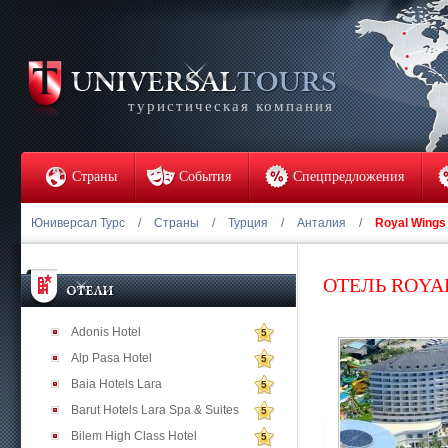
туристическая компания
Страны
События
Спецпредложения
Юниверсал Турс
/
Страны
/
Турция
/
Анталия
/
Royal Wings
ОТЕЛЬ ROYA
Adonis Hotel
5
Alp Pasa Hotel
5
Baia Hotels Lara
5
Barut Hotels Lara Spa & Suites
5
Bilem High Class Hotel
5