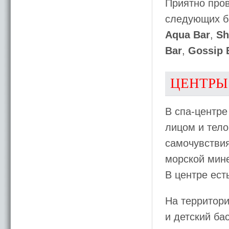
Приятно пров
следующих б
Aqua Bar
,
Sh
Bar
,
Gossip 
ЦЕНТРЫ
В спа-центре
лицом и тел
самочувстви
морской мине
В центре ест
На территори
и детский ба