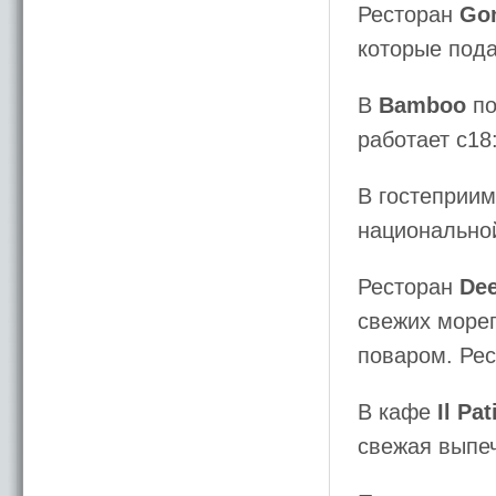
Ресторан
Go
которые пода
В
Bamboo
по
работает с18:
В гостеприи
национальной
Ресторан
De
свежих море
поваром. Рес
В кафе
Il Pat
свежая выпеч