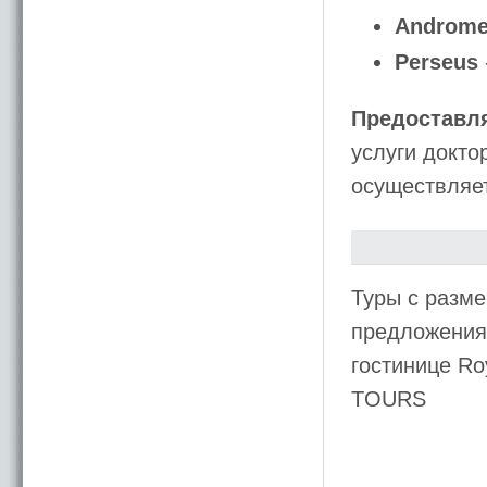
Androm
Perseus
Предоставл
услуги докто
осуществляет
Туры с разме
предложения 
гостинице Ro
TOURS