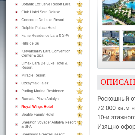
Botanik Exclusive Resort Lara
5
Club Hotel Sera Deluxe
5
Concorde De Luxe Resort
5
Delphin Palace Hotel
5
Fame Residence Lara & SPA
5
Hillside Su
5
Kervansaray Lara Convention
5
Center & Spa
Limak Lara De Luxe Hotel &
5
Resort
Miracle Resort
5
ОПИСА
Ozkaymak Falez
5
Puding Marina Residence
5
Роскошный о
Ramada Plaza Antalya
5
Royal Wings Hotel
72 000 кв.м 
5
Sealife Family Hotel
5
10-и этажног
Sheraton Voyager Antalya Resort
5
Изящно офор
& SPA
Sherwood Breezes Resort
5