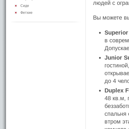
людей с огр
Сиде
Фетхие
Вы можете вы
Superio
в соврем
Допускае
Junior S
гостиной
открывае
до 4 чел
Duplex 
48 кв.м,
беззабот
спальня 
втром эт