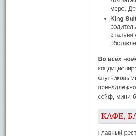
комната 
море. До
King Sui
родитель
спальни 
обставле
Во всех ном
кондициониро
спутниковыми
принадлежно
сейф, мини-б
КАФЕ, Б
Главный рес