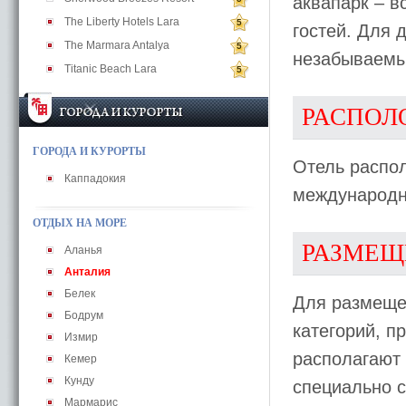
аквапарк – в
The Liberty Hotels Lara
5
гостей. Для 
The Marmara Antalya
5
незабываем
Titanic Beach Lara
5
РАСПОЛ
ГОРОДА И КУРОРТЫ
Отель распол
Каппадокия
международн
ОТДЫХ НА МОРЕ
РАЗМЕЩ
Аланья
Анталия
Белек
Для размеще
Бодрум
категорий, 
Измир
располагают
Кемер
Кунду
специально 
Мармарис