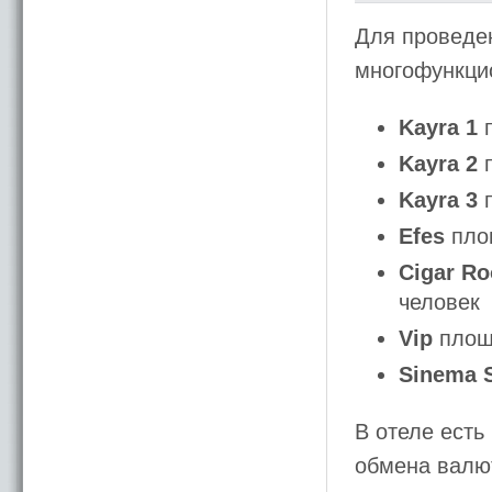
Для проведен
многофункци
Kayra 1
п
Kayra 2
п
Kayra 3
п
Efes
площ
Cigar R
человек
Vip
площа
Sinema 
В отеле есть
обмена валют