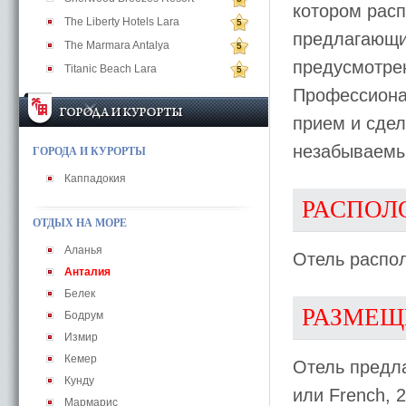
котором рас
The Liberty Hotels Lara
5
предлагающий
The Marmara Antalya
5
предусмотрен
Titanic Beach Lara
5
Профессиона
прием и сдел
незабываем
ГОРОДА И КУРОРТЫ
Каппадокия
РАСПОЛ
ОТДЫХ НА МОРЕ
Аланья
Отель распол
Анталия
Белек
РАЗМЕЩ
Бодрум
Измир
Кемер
Отель предл
Кунду
или French, 
Мармарис