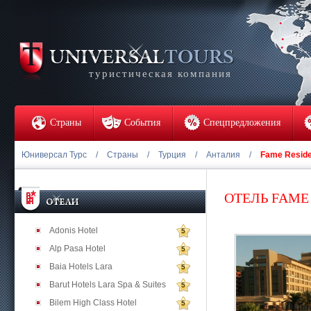
туристическая компания
Страны
События
Спецпредложения
Юниверсал Турс
/
Страны
/
Турция
/
Анталия
/
Fame Reside
ОТЕЛЬ FAME
Adonis Hotel
5
Alp Pasa Hotel
5
Baia Hotels Lara
5
Barut Hotels Lara Spa & Suites
5
Bilem High Class Hotel
5