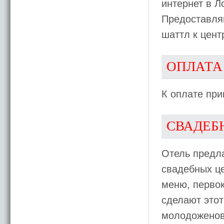
интернет в Л
Предоставляю
шаттл к цент
ОПЛАТА
К оплате пр
СВАДЕБ
Отель предла
свадебных ц
меню, первок
сделают это
молодоженов