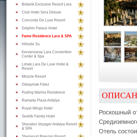
Botanik Exclusive Resort Lara
5
Club Hotel Sera Deluxe
5
Concorde De Luxe Resort
5
Delphin Palace Hotel
5
Fame Residence Lara & SPA
5
Hillside Su
5
Kervansaray Lara Convention
5
Center & Spa
Limak Lara De Luxe Hotel &
5
Resort
Miracle Resort
5
Ozkaymak Falez
5
Puding Marina Residence
5
ОПИСА
Ramada Plaza Antalya
5
Royal Wings Hotel
5
Роскошный о
Sealife Family Hotel
5
Средиземного
Sheraton Voyager Antalya Resort
5
& SPA
Отель состои
Sherwood Breezes Resort
5