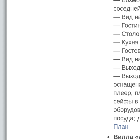
— Возмож
соседней
— Вид н
— Гостин
— Столов
— Кухня 
— Гостев
— Вид н
— Выход 
— Выход 
оснащена
плеер, п
сейфы в 
оборудов
посуда; 
План
Вилла «