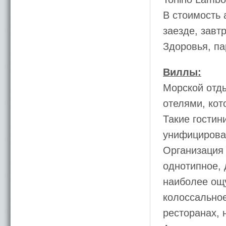
В стоимость 
заезде, завт
Здоровья, па
Виллы:
Морской отд
отелями, кот
Такие гостин
унифицирован
Организация 
однотипное, 
наиболее ощ
колоссально
ресторанах, 