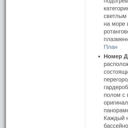
подогрев
категори
светлым
на море 
ротангов
плазменн
План
Номер 
располож
состоящи
перегоро
гардероб
полом с 
оригинал
панорамн
Каждый н
бассейно