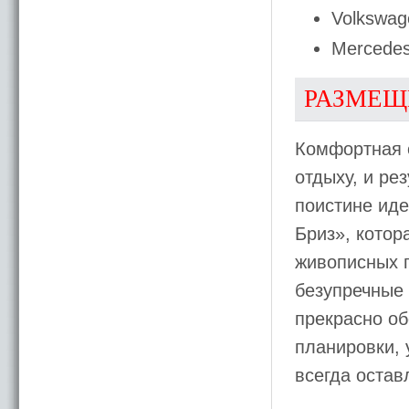
Volkswag
Mercedes
РАЗМЕЩ
Комфортная 
отдыху, и ре
поистине ид
Бриз», котор
живописных п
безупречные 
прекрасно о
планировки,
всегда оста