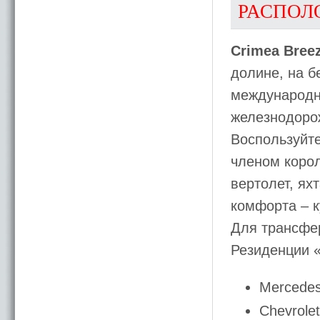
РАСПОЛ
Crimea Bree
долине, на б
международн
железнодоро
Воспользуйте
членом корол
вертолет, ях
комфорта – к
Для трансфе
Резиденции 
Mercedes
Chevrole