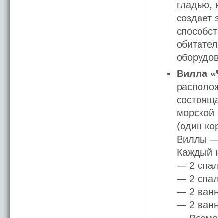
гладью, 
создает 
способст
обитате
оборудов
Вилла «
располож
состояща
морской 
(один ко
Виллы — 
Каждый н
— 2 спал
— 2 спал
— 2 ванн
— 2 ванн