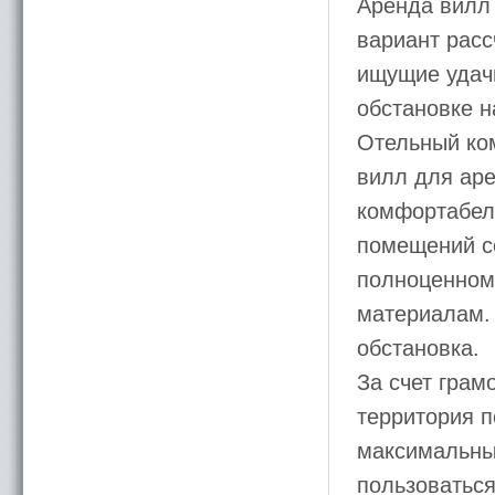
Аренда вилл
вариант расс
ищущие удачн
обстановке н
Отельный ко
вилл для ар
комфортабел
помещений с
полноценному
материалам.
обстановка.
За счет грам
территория п
максимальны
пользоватьс