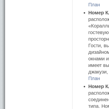
План
Номер К
располож
«Кораллы
гостевую
просторн
Гости, в
дизайно
окнами и
имеет вы
джакузи,
План
Номер К
располож
соедине
типа. Но