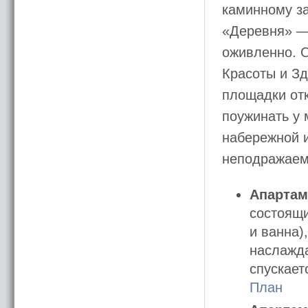
каминному за
«Деревня» — 
оживленно. О
Красоты и Зд
площадки от
поужинать у 
набережной и
неподражаем
Апартам
состоящи
и ванна)
наслажд
спускает
План