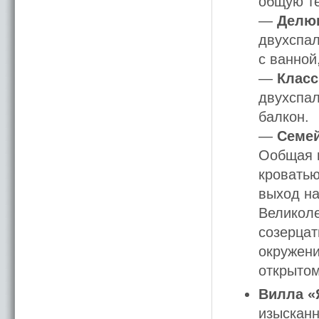
общую те
—
Делю
двухспал
с ванной
—
Класс
двухспал
балкон.
—
Семе
Ообщая п
кроватью
выход на
Великоле
созерцат
окружени
открытом
Вилла «
изысканн