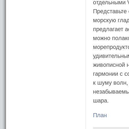
отдельными 
Представьте
морскую глад
предлагает 
можно полак
морепродукто
удивительны
живописной н
гармонии с 
к шуму волн,
незабываемы
шара.
План