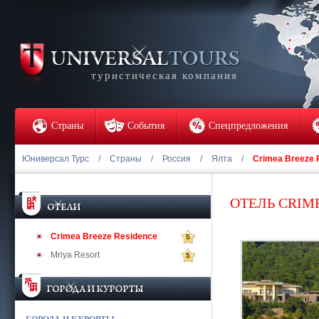
туристическая компания
Страны
События
Спецпредложения
Юниверсал Турс
/
Страны
/
Россия
/
Ялта
/
Crimea Breeze 
ОТЕЛЬ CRIM
Crimea Breeze Residence
5
Mriya Resort
5