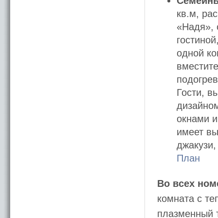
Семейн
кв.м, ра
«Надя», 
гостиной
одной ко
вместите
подогрев
Гости, в
дизайно
окнами и
имеет вы
джакузи,
План
Во всех ном
комната с те
плазменный т