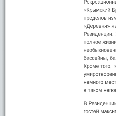
Рекреационн
«Крымский Бр
пределов из
«Деревня» яв
Резиденции. 
полное жизни
необыкновенн
бассейны, ба
Кроме того, 
умиротворени
немного мест
в таком неп
В Резиденци
гостей макс