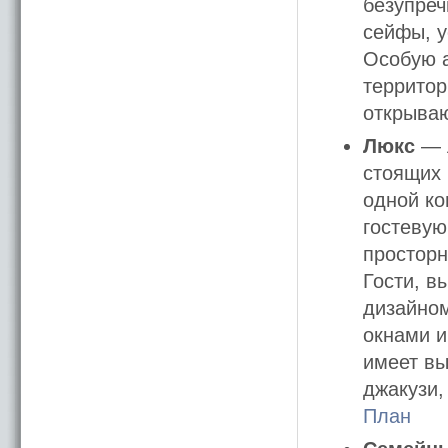
безупреч
сейфы, 
Особую а
территор
открыва
Люкс
— л
стоящих 
одной ко
гостевую
просторн
Гости, в
дизайно
окнами и
имеет вы
джакузи,
План