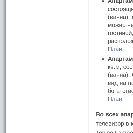
Апартам
состоящи
(ванна),
можно не
гостиной
располож
План
Апартам
кв.м, со
(ванна).
вид на п
богатств
План
Во всех апа
телевизор в 
Tonino Lambor