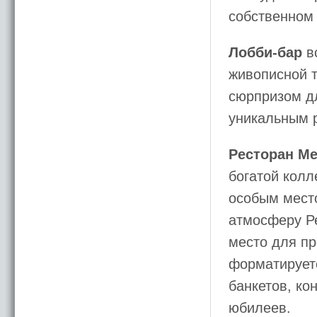
собственном
Лобби-бар
вс
живописной 
сюрпризом дл
уникальным 
Ресторан Me
богатой колл
особым мест
атмосферу Ре
место для п
форматируетс
банкетов, ко
юбилеев.