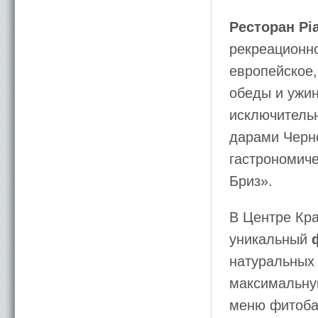
Ресторан Pia
рекреационно
европейское,
обеды и ужин
исключитель
дарами Черно
гастрономич
Бриз».
В Центре Кра
уникальный
натуральных 
максимальную
меню фитоба