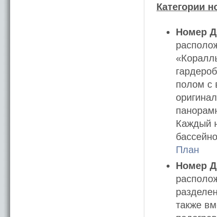
Категории н
Номер 
располож
«Кораллы
гардероб
полом с 
оригинал
панорамн
Каждый н
бассейно
План
Номер Д
располож
разделен
также вм