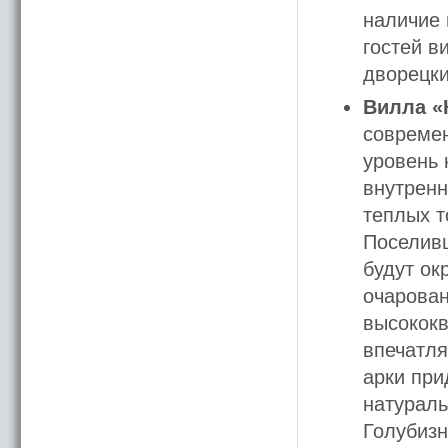
наличие 
гостей в
дворецки
Вилла «
современ
уровень 
внутренн
теплых т
Поселивш
будут ок
очарован
высокок
впечатля
арки при
натураль
Голубизн