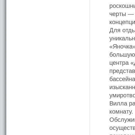
роскошны
черты — 
концепци
Для отды
уникальн
«Яночка»
большую 
центра «
представ
бассейна
изысканн
умиротво
Вилла ра
комнату.
Обслужив
осуществ