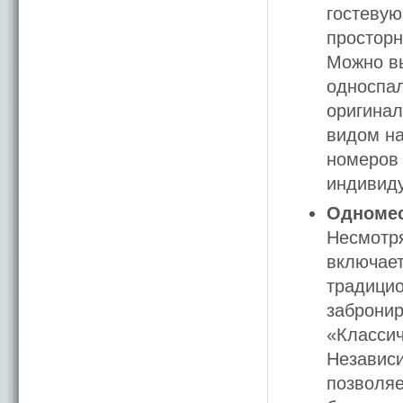
гостевую
просторн
Можно вы
односпал
оригинал
видом на
номеров 
индивид
Одномес
Несмотря
включает
традицио
забронир
«Классич
Независи
позволяе