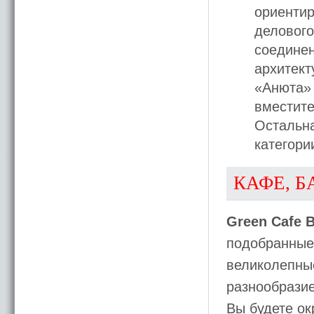
ориентир
делового
соедине
архитек
«Анюта» 
вместите
Остальна
категор
КАФЕ, Б
Green Cafe 
подобранные 
великолепны
разнообрази
Вы будете о