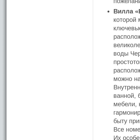
пожелани
Вилла «
которой 
ключевые
располож
великоле
воды Чер
простото
располож
можно на
Внутренн
ванной, 
мебели, 
гармонир
быту при
Все номе
Их особе