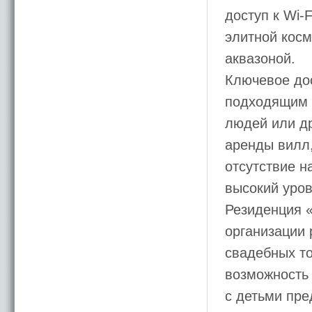
доступ к Wi-
элитной косм
аквазоной.
Ключевое до
подходящим о
людей или др
аренды вилл,
отсутствие н
высокий уро
Резиденция 
организации
свадебных то
возможность 
с детьми пр