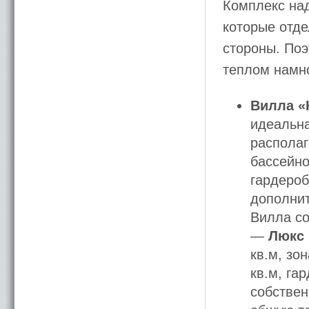
Комплекс на
которые отде
стороны. По
теплом намн
Вилла «
идеальна
располаг
бассейно
гардероб
дополнит
Вилла со
—
Люкс
кв.м, зо
кв.м, га
собствен