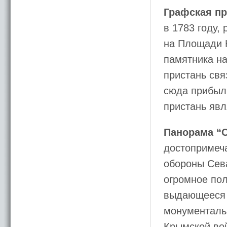
Графская пр
в 1783 году,
на Площади Н
памятника на
пристань свя
сюда прибыл
пристань явл
Панорама “О
достопримеч
обороны Сева
огромное пол
выдающееся 
монументаль
Крымской вой