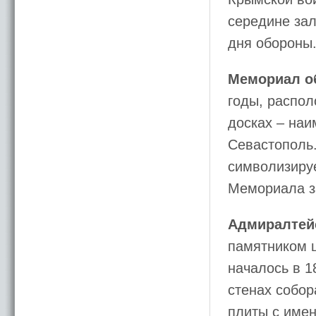
середине зал
дня обороны
Мемориал об
годы, распол
досках – наи
Севастополь
символизируе
Мемориала з
Адмиралтей
памятником ц
началось в 1
стенах собор
плиты с имен