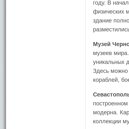
году. В нача
физических м
здание полно
разместились
Музей Черн
музеев мира.
уникальных 
Здесь можно 
кораблей, б
Севастопол
построенном 
модерна. Кар
коллекции му