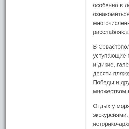
особенно в л
ознакомиться
многочисленн
расслабляющ
В Севастопо
уступающие 
и дикие, гал
десяти пляже
Победы и дру
множеством в
Отдых у мор
экскурсиями:
историко-арх