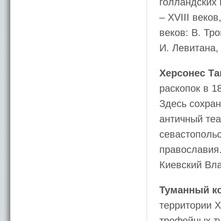
голландских 
– ХVIII веко
веков: В. Тр
И. Левитана,
Херсонес Та
раскопок в 1
Здесь сохран
античный теа
севастопольс
православия.
Киевский Вл
Туманный к
территории Х
трофейных т