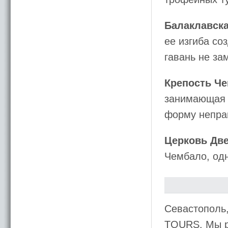
Балаклавск
ее изгиба со
гавань не за
Крепость Ч
занимающая 
форму непра
Церковь Дв
Чембало, од
Севастополь
TOURS. Мы р