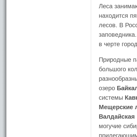
Леса занима
находится пя
лесов. В Рос
заповедника.
в черте гор
Природные па
большого ко
разнообразн
озеро
Байка
системы
Кав
Мещерские 
Валдайская
могучие сиби
прилегающими