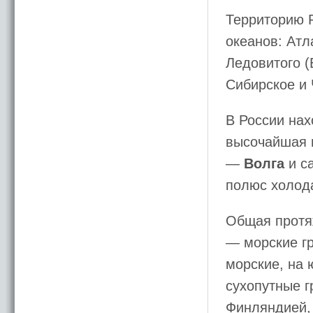
Территорию 
океанов: Атл
Ледовитого (
Сибирское и 
В России на
высочайшая
—
Волга
и с
полюс холод
Общая протяж
— морские гр
морские, на 
сухопутные г
Финляндией, 