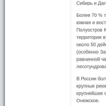
Сибирь и Дал
Более 70 % т
южная и вост
Полуостров К
территория в
около 50 де
(особенно З
равнинной ча
лесотундров
В России бол
крупные реки
крупнейшие о
Онежское.