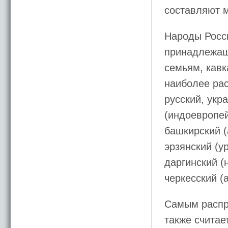
составляют 
Народы Росси
принадлежащ
семьям, кавк
наиболее ра
русский, укр
(индоевропей
башкирский (
эрзянский (у
даргинский (
черкесский (
Самым распр
также считае