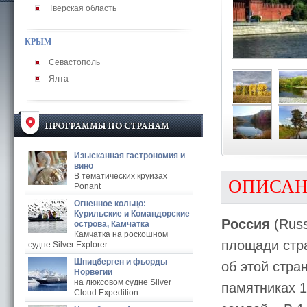
Тверская область
КРЫМ
Севастополь
Ялта
Изысканная гастрономия и
вино
В тематических круизах
ОПИСА
Ponant
Огненное кольцо:
Курильские и Командорские
Россия
(Russ
острова, Камчатка
Камчатка на роскошном
площади стр
судне Silver Explorer
Шпицберген и фьорды
об этой стра
Норвегии
на люксовом судне Silver
памятниках 1
Cloud Expedition