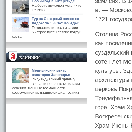
землей». В 1
Новый год в Антарктиде
На борту люксовой мега-яхте
в. — Московс
Le Boreal
1721 государ
Тур на Северный полюс на
ледоколе "50 Лет Победы"
Покорение полюса и самое
быстрое путешествие вокруг
Столица Ро
света
как поселени
суздальский
сотен лет Мо
культуры. Зд
Медицинский центр
санатория Заполярье
архитектуры 
Индивидуальный прием у
врача, передовые методами
церковь Покр
лечения, мощные возможности
современной медицинской диагностики
Триумфальна
горе, Храм Х
Воскресенски
Храм Иконы 