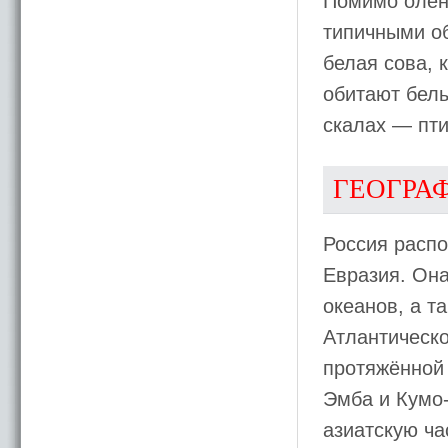
Помимо олен
типичными об
белая сова, 
обитают белы
скалах — пти
ГЕОГРА
Россия расп
Евразия. Она
океанов, а т
Атлантическо
протяжённой 
Эмба и Кумо
азиатскую ча