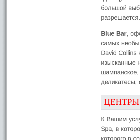
большой выбо
разрешается
Blue Bar
, о
самых необыч
David Collins
изысканные н
шампанское, 
деликатесы, 
ЦЕНТРЫ
К Вашим услу
Spa, в котор
которого в с