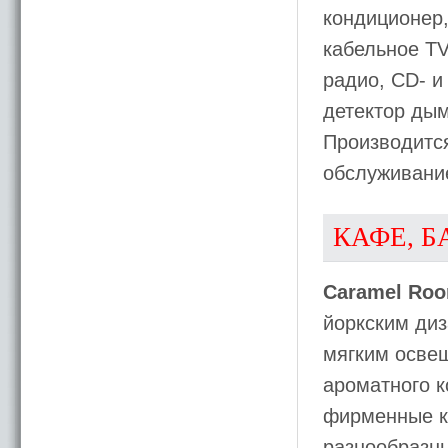
кондиционер,
кабельное TV
радио, CD- и
детектор дым
Производится
обслуживани
КАФЕ, Б
Caramel Ro
йоркским диз
мягким осве
ароматного к
фирменные к
разнообразн