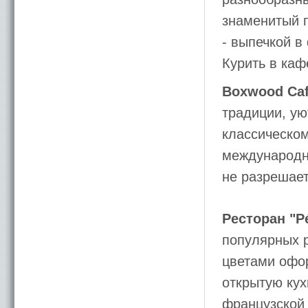
знаменитый 
- выпечкой в
Курить в каф
Boxwood Ca
традиции, у
классическом
международно
не разрешает
Ресторан "P
популярных р
цветами офор
открытую кух
французской 