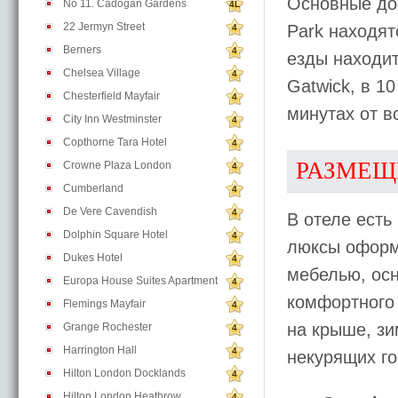
Основные дос
No 11. Cadogan Gardens
4L
22 Jermyn Street
Park находят
4
Berners
4
езды находит
Chelsea Village
4
Gatwick, в 10
Chesterfield Mayfair
4
минутах от в
City Inn Westminster
4
Copthorne Tara Hotel
4
РАЗМЕЩ
Crowne Plaza London
4
Cumberland
4
De Vere Cavendish
4
В отеле есть
Dolphin Square Hotel
4
люксы оформ
Dukes Hotel
4
мебелью, ос
Europa House Suites Apartment
4
комфортного
Flemings Mayfair
4
на крыше, зи
Grange Rochester
4
Harrington Hall
4
некурящих го
Hilton London Docklands
4
Hilton London Heathrow
4