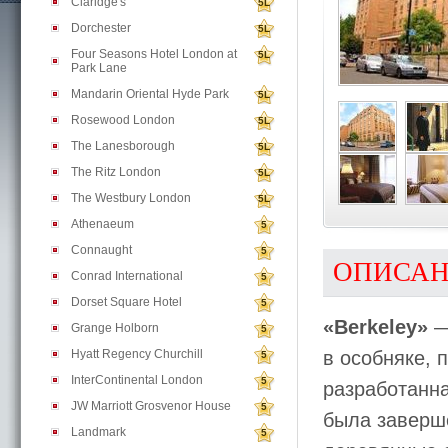
Claridge's
5L
Dorchester
5L
Four Seasons Hotel London at
5L
Park Lane
Mandarin Oriental Hyde Park
5L
Rosewood London
5L
The Lanesborough
5L
The Ritz London
5L
The Westbury London
5L
Athenaeum
5
Connaught
5
ОПИСА
Conrad International
5
Dorset Square Hotel
5
«Berkeley»
—
Grange Holborn
5
Hyatt Regency Churchill
в особняке, 
5
InterContinental London
5
разработанна
JW Marriott Grosvenor House
5
была заверше
Landmark
5