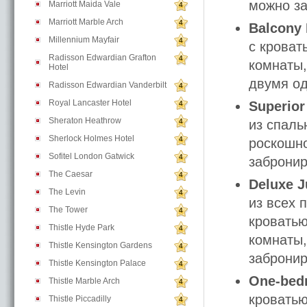
можно за
Marriott Maida Vale
4
Marriott Marble Arch
4
Balcony
Millennium Mayfair
4
с кроват
Radisson Edwardian Grafton
4
комнаты,
Hotel
двумя о
Radisson Edwardian Vanderbilt
4
Royal Lancaster Hotel
Superior
4
Sheraton Heathrow
4
из спаль
Sherlock Holmes Hotel
4
роскошно
Sofitel London Gatwick
4
забронир
The Caesar
4
Deluxe J
The Levin
4
из всех 
The Tower
4
кроватью
Thistle Hyde Park
4
комнаты,
Thistle Kensington Gardens
4
забронир
Thistle Kensington Palace
4
One-bedr
Thistle Marble Arch
4
кроватью
Thistle Piccadilly
4