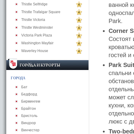
ванной к
Thistle Selfridge
4
односпал
Thistle Trafalgar Square
4
Thistle Victoria
Park.
4
Thistle Westminster
4
Corner S
Victoria Park Plaza
4
Состоят 
Washington Mayfair
4
кроватью
Waverley House
4
гостей и
Park Sui
спальни 
ГОРОДА
обстанов
Бат
отдельны
Бедфорд
может сл
Бирмингем
кухни, к
Брайтон
отдельно
Бристоль
люкс с д
Виндзор
Винчестер
Two-bedr