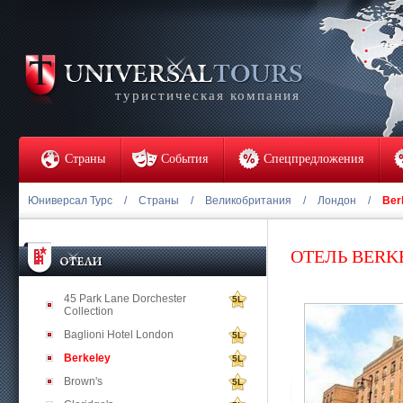
туристическая компания
Страны
События
Спецпредложения
Юниверсал Турс
/
Страны
/
Великобритания
/
Лондон
/
Ber
ОТЕЛЬ BERK
45 Park Lane Dorchester
5L
Collection
Baglioni Hotel London
5L
Berkeley
5L
Brown's
5L