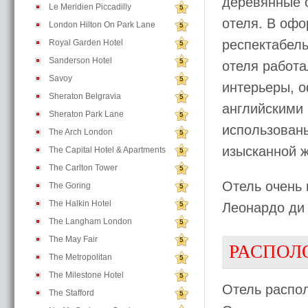
деревянные 
Le Meridien Piccadilly
5
отеля. В офо
London Hilton On Park Lane
5
респектабел
Royal Garden Hotel
5
Sanderson Hotel
5
отеля работ
Savoy
5
интерьеры, 
Sheraton Belgravia
5
английскими
Sheraton Park Lane
5
использованы
The Arch London
5
изысканной 
The Capital Hotel & Apartments
5
The Carlton Tower
5
Отель очень 
The Goring
5
The Halkin Hotel
5
Леонардо ди
The Langham London
5
The May Fair
5
РАСПОЛ
The Metropolitan
5
The Milestone Hotel
5
Отель распол
The Stafford
5