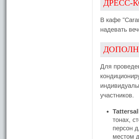
ДРЕСС-
В кафе "Cara
надевать веч
ДОПОЛН
Для проведен
кондиционир
индивидуальн
участников.
Tattersal
тонах, с
персон д
местом д