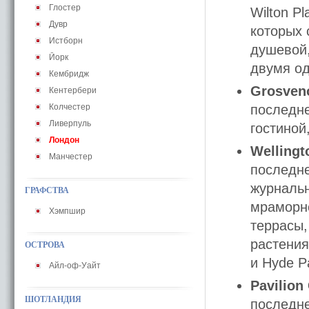
Глостер
Wilton P
Дувр
которых 
Истборн
душевой,
Йорк
двумя од
Кембридж
Grosveno
Кентербери
Колчестер
последне
Ливерпуль
гостиной
Лондон
Wellingt
Манчестер
последне
журнальн
ГРАФСТВА
мраморно
Хэмпшир
террасы,
растения
ОСТРОВА
и Hyde P
Айл-оф-Уайт
Pavilion
ШОТЛАНДИЯ
последне