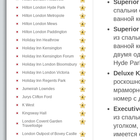
Superio
Hilton London Hyde Park
4
спальни 
Hilton London Metropole
4
ванной к
Hilton London Mews
4
Superior
Hilton London Paddington
4
из спаль
Holiday Inn Heathrow
4
ванной к
Holiday Inn Kensington
4
двумя од
Holiday Inn Kensington Forum
4
Hyde Par
Holiday Inn London Bloomsbury
4
Deluxe K
Holiday Inn London Victoria
4
роскошно
Holiday Inn Regents Park
4
Jumeirah Lowndes
мраморно
4
Jurys Clifton Ford
номер с 
4
K West
4
Executiv
Kingsway Hall
4
из спаль
London Covent Garden
4
уголком,
Travellodge
имеется 
London Outpost of Bovey Castle
4