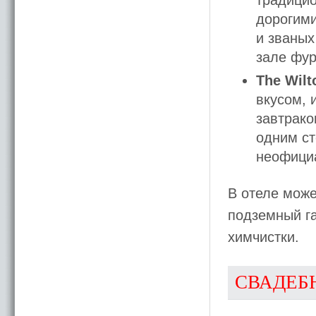
традици
дорогим
и званых
зале фур
The Wil
вкусом, 
завтрако
одним ст
неофици
В отеле може
подземный га
химчистки.
СВАДЕБ