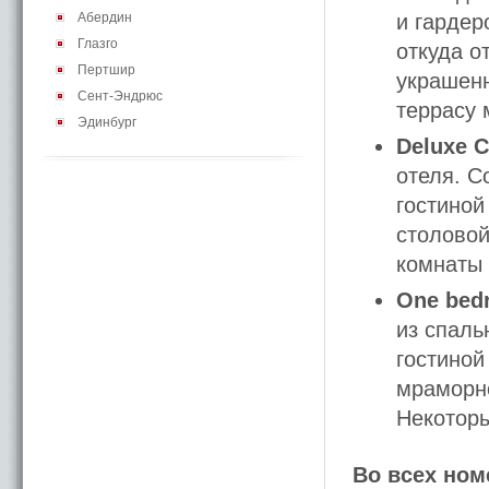
Абердин
и гардер
Глазго
откуда о
Пертшир
украшенн
Сент-Эндрюс
террасу 
Эдинбург
Deluxe C
отеля. С
гостиной
столовой
комнаты 
One bedr
из спаль
гостиной
мраморно
Некоторы
Во всех ном