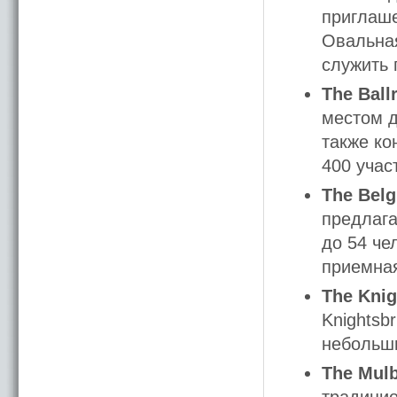
приглаше
Овальная
служить 
The Bal
местом д
также ко
400 учас
The Bel
предлага
до 54 че
приемна
The Kni
Knightsb
небольши
The Mul