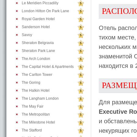
Le Meridien Piccadilly
5
РАСПОЛ
London Hilton On Park Lane
5
Royal Garden Hotel
5
Отель распол
Sanderson Hotel
5
Savoy
5
тихом месте, 
Sheraton Belgravia
5
нескольких м
Sheraton Park Lane
5
знаменитой O
The Arch London
5
находится в 
The Capital Hotel & Apartments
5
The Carlton Tower
5
The Goring
РАЗМЕЩ
5
The Halkin Hotel
5
The Langham London
5
Для размещен
The May Fair
5
Executive R
The Metropolitan
5
и обставлен
The Milestone Hotel
5
некурящих го
The Stafford
5