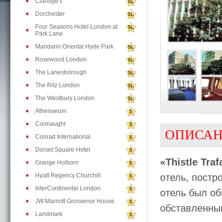
Claridge's
5L
Dorchester
5L
Four Seasons Hotel London at
5L
Park Lane
Mandarin Oriental Hyde Park
5L
Rosewood London
5L
The Lanesborough
5L
The Ritz London
5L
The Westbury London
5L
Athenaeum
5
Connaught
5
ОПИСА
Conrad International
5
Dorset Square Hotel
5
«Thistle Tra
Grange Holborn
5
Hyatt Regency Churchill
отель, постр
5
InterContinental London
5
отель был о
JW Marriott Grosvenor House
5
обставленны
Landmark
5