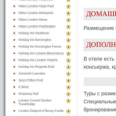
Hilton London Hyde Park
4
ДОМАШ
Hilton London Metropole
4
Hilton London Mews
4
Hilton London Paddington
4
Размещение 
Holiday Inn Heathrow
4
Holiday Inn Kensington
4
ДОПОЛН
Holiday Inn Kensington Forum
4
Holiday Inn London Bloomsbury
4
В отеле есть
Holiday Inn London Victoria
4
консьержа, к
Holiday Inn Regents Park
4
Jumeirah Lowndes
4
Jurys Clifton Ford
4
K West
4
Туры с разме
Kingsway Hall
4
London Covent Garden
Специальные 
4
Travellodge
бронирование 
London Outpost of Bovey Castle
4