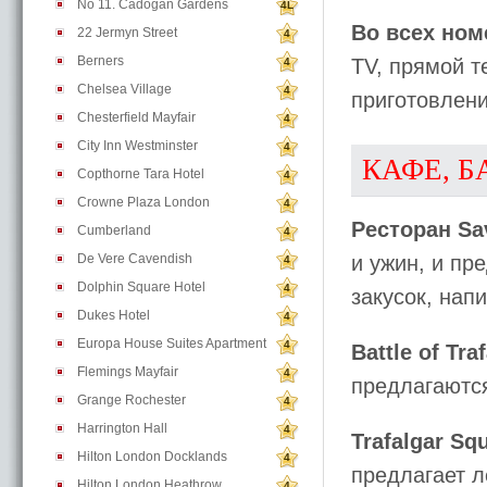
No 11. Cadogan Gardens
4L
Во всех ном
22 Jermyn Street
4
Berners
TV, прямой т
4
Chelsea Village
4
приготовлени
Chesterfield Mayfair
4
City Inn Westminster
4
КАФЕ, Б
Copthorne Tara Hotel
4
Crowne Plaza London
4
Ресторан Sav
Cumberland
4
De Vere Cavendish
и ужин, и пр
4
Dolphin Square Hotel
4
закусок, нап
Dukes Hotel
4
Europa House Suites Apartment
4
Battle of Tra
Flemings Mayfair
4
предлагаются
Grange Rochester
4
Harrington Hall
4
Trafalgar Sq
Hilton London Docklands
4
предлагает л
Hilton London Heathrow
4