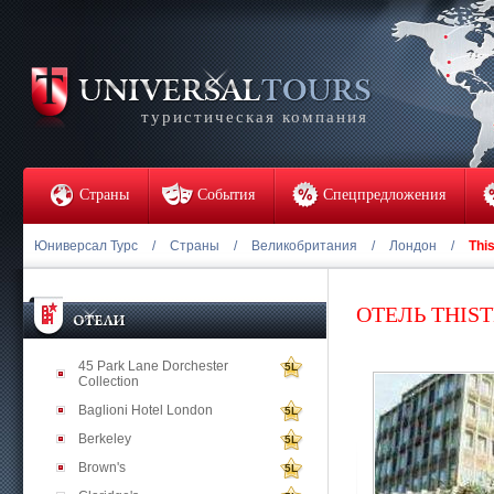
туристическая компания
Страны
События
Спецпредложения
Юниверсал Турс
/
Страны
/
Великобритания
/
Лондон
/
This
ОТЕЛЬ THIS
45 Park Lane Dorchester
5L
Collection
Baglioni Hotel London
5L
Berkeley
5L
Brown's
5L