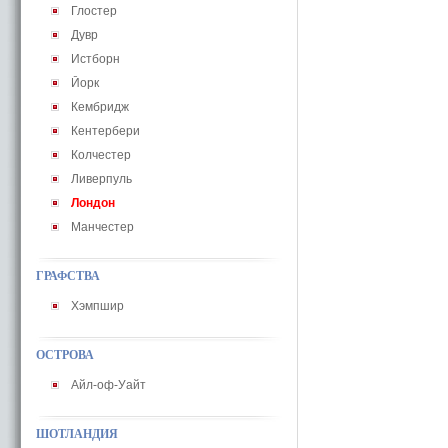
Глостер
Дувр
Истборн
Йорк
Кембридж
Кентербери
Колчестер
Ливерпуль
Лондон
Манчестер
ГРАФСТВА
Хэмпшир
ОСТРОВА
Айл-оф-Уайт
ШОТЛАНДИЯ