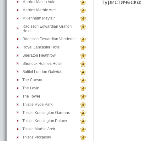
туристическ
Marriott Maida Vale
4
Marriott Marble Arch
4
Millennium Mayfair
4
Radisson Edwardian Grafton
4
Hotel
Radisson Edwardian Vanderbilt
4
Royal Lancaster Hotel
4
Sheraton Heathrow
4
Sherlock Holmes Hotel
4
Sofitel London Gatwick
4
The Caesar
4
The Levin
4
The Tower
4
Thistle Hyde Park
4
Thistle Kensington Gardens
4
Thistle Kensington Palace
4
Thistle Marble Arch
4
Thistle Piccadilly
4