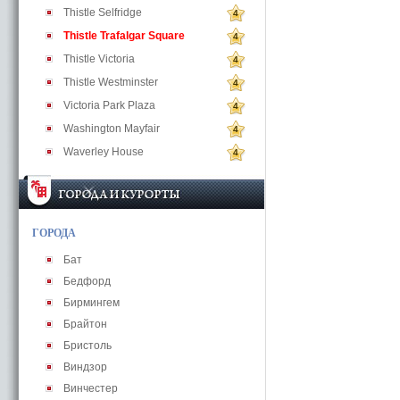
Thistle Selfridge
4
Thistle Trafalgar Square
4
Thistle Victoria
4
Thistle Westminster
4
Victoria Park Plaza
4
Washington Mayfair
4
Waverley House
4
ГОРОДА
Бат
Бедфорд
Бирмингем
Брайтон
Бристоль
Виндзор
Винчестер