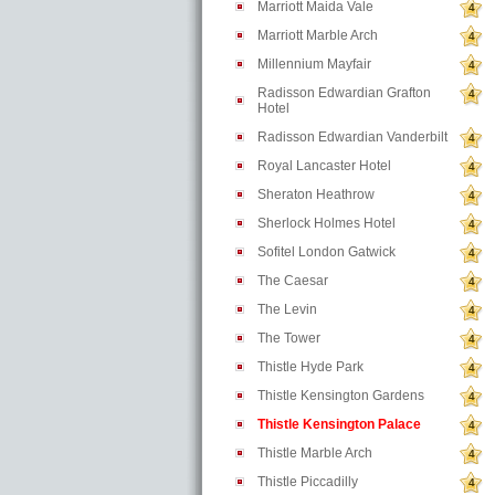
Marriott Maida Vale
4
Marriott Marble Arch
4
Millennium Mayfair
4
Radisson Edwardian Grafton
4
Hotel
Radisson Edwardian Vanderbilt
4
Royal Lancaster Hotel
4
Sheraton Heathrow
4
Sherlock Holmes Hotel
4
Sofitel London Gatwick
4
The Caesar
4
The Levin
4
The Tower
4
Thistle Hyde Park
4
Thistle Kensington Gardens
4
Thistle Kensington Palace
4
Thistle Marble Arch
4
Thistle Piccadilly
4