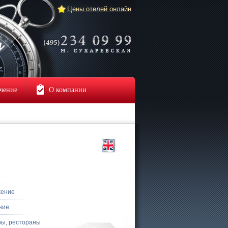
Цены отелей онлайн
чение
О компании
е
жение
ние
ры, рестораны