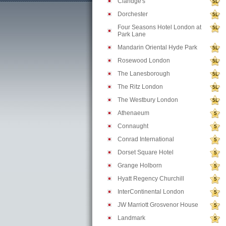
Claridge's
5L
Dorchester
5L
Four Seasons Hotel London at
5L
Park Lane
Mandarin Oriental Hyde Park
5L
Rosewood London
5L
The Lanesborough
5L
The Ritz London
5L
The Westbury London
5L
Athenaeum
5
Connaught
5
Conrad International
5
Dorset Square Hotel
5
Grange Holborn
5
Hyatt Regency Churchill
5
InterContinental London
5
JW Marriott Grosvenor House
5
Landmark
5