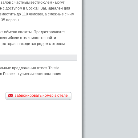
залов с частным вестибюлем - могут
e
с доступом в Cocktail Bar, идеален для
местить до 110 человек, а смежные с ним
 35 персон.
ункт обмена валюты. Предоставляются
в вестибюле отеля можете найти
, которая находится рядом с отелем.
альные предложения отеля Thistle
on Palace - туристическая компания
забронировать номер в отеле