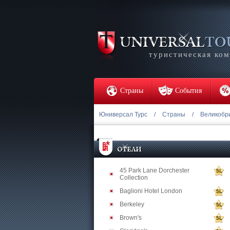
туристическая ко
Страны
События
Юниверсал Турс
/
Страны
/
Великобр
45 Park Lane Dorchester
5L
Collection
Baglioni Hotel London
5L
Berkeley
5L
Brown's
5L