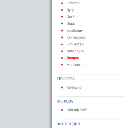
Глостер
Дувр
Истборн
Йорк
Кембридж
Кентербери
Колчестер
Ливерпуль
Лондон
Манчестер
ГРАФСТВА
Хэмпшир
ОСТРОВА
Айл-оф-Уайт
ШОТЛАНДИЯ