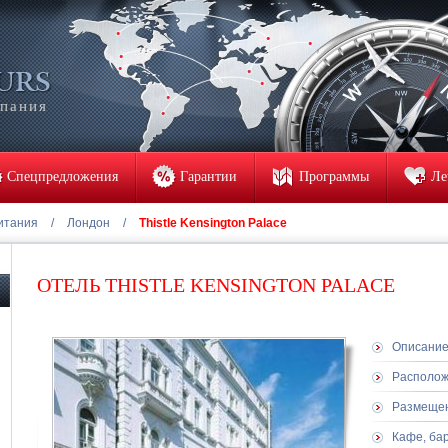
мпания
Спецпредложения
Гарантии
Программы
Ле
итания
/
Лондон
/
Thistle Kensington Palace
ОТЕЛЬ THISTLE KENSINGTON PALACE
Описани
Располо
Размеще
Кафе, ба