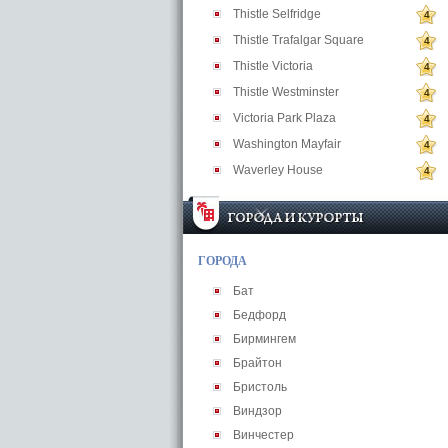
Thistle Selfridge
4
Thistle Trafalgar Square
4
Thistle Victoria
4
Thistle Westminster
4
Victoria Park Plaza
4
Washington Mayfair
4
Waverley House
4
ГОРОДА
Бат
Бедфорд
Бирмингем
Брайтон
Бристоль
Виндзор
Винчестер