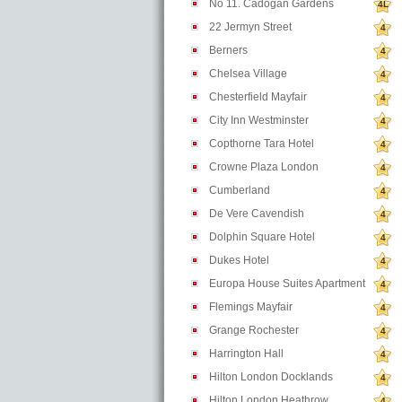
No 11. Cadogan Gardens
4L
22 Jermyn Street
4
Berners
4
Chelsea Village
4
Chesterfield Mayfair
4
City Inn Westminster
4
Copthorne Tara Hotel
4
Crowne Plaza London
4
Cumberland
4
De Vere Cavendish
4
Dolphin Square Hotel
4
Dukes Hotel
4
Europa House Suites Apartment
4
Flemings Mayfair
4
Grange Rochester
4
Harrington Hall
4
Hilton London Docklands
4
Hilton London Heathrow
4