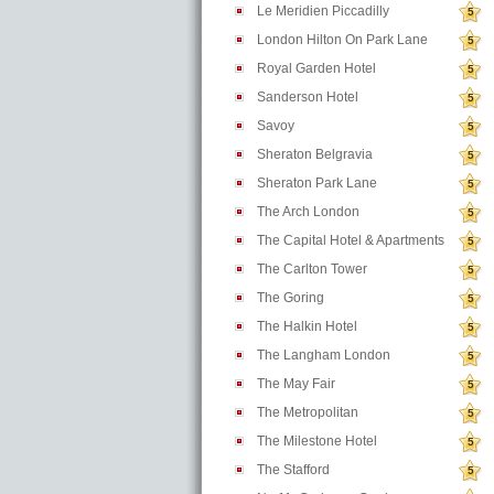
Le Meridien Piccadilly
5
London Hilton On Park Lane
5
Royal Garden Hotel
5
Sanderson Hotel
5
Savoy
5
Sheraton Belgravia
5
Sheraton Park Lane
5
The Arch London
5
The Capital Hotel & Apartments
5
The Carlton Tower
5
The Goring
5
The Halkin Hotel
5
The Langham London
5
The May Fair
5
The Metropolitan
5
The Milestone Hotel
5
The Stafford
5