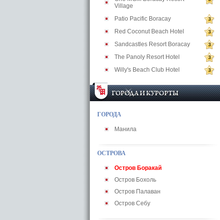
Village
Patio Pacific Boracay
3
Red Coconut Beach Hotel
3
Sandcastles Resort Boracay
3
The Panoly Resort Hotel
3
Willy's Beach Club Hotel
3
ГОРОДА
Манила
ОСТРОВА
Остров Боракай
Остров Бохоль
Остров Палаван
Остров Себу