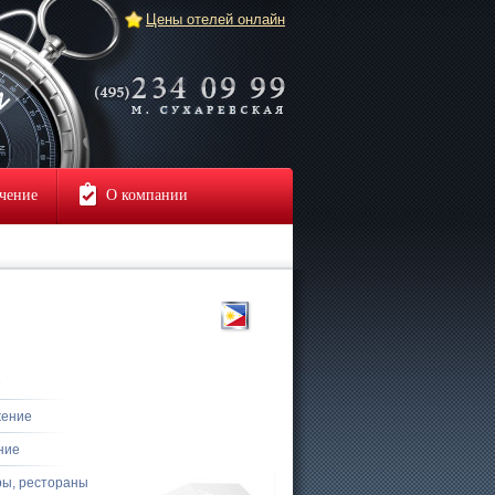
Цены отелей онлайн
чение
О компании
е
жение
ние
ры, рестораны