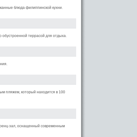
канные блюда филиппинской кухни.
 обустроенной террасой для отдыха.
ния.
ным пляжем, который находится в 100
еренц-зал, оснащенный современным