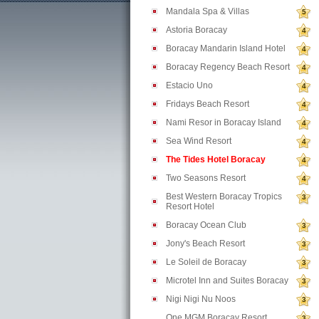
Mandala Spa & Villas
5
Astoria Boracay
4
Boracay Mandarin Island Hotel
4
Boracay Regency Beach Resort
4
Estacio Uno
4
Fridays Beach Resort
4
Nami Resor in Boracay Island
4
Sea Wind Resort
4
The Tides Hotel Boracay
4
Two Seasons Resort
4
Best Western Boracay Tropics
3
Resort Hotel
Boracay Ocean Club
3
Jony's Beach Resort
3
Le Soleil de Boracay
3
Microtel Inn and Suites Boracay
3
Nigi Nigi Nu Noos
3
One MGM Boracay Resort
3