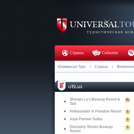
туристическая ко
Страны
События
Юниверсал Турс
/
Страны
/
Филиппи
Shangri-La’s Boracay Resort &
5L
Spa
Ambassador in Paradise Resort
5
Asya Premier Suites
5
Discovery Shores Boracay
5
Resort