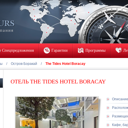
мпания
Спецпредложения
Гарантии
Программы
Ле
ны
/
Остров Боракай
/
The Tides Hotel Boracay
ОТЕЛЬ THE TIDES HOTEL BORACAY
Описани
Располо
Размеще
Кафе, ба