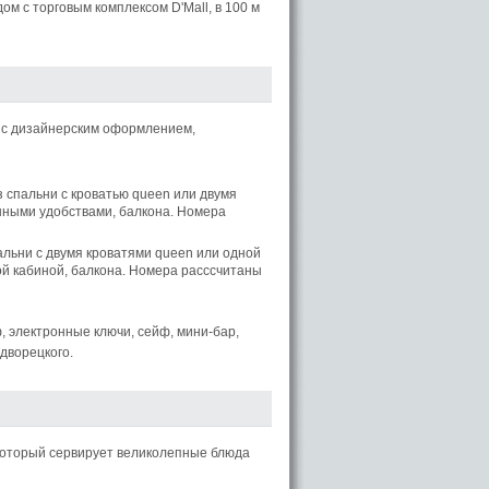
дом с торговым комплексом D'Mall, в 100 м
х с дизайнерским оформлением,
 спальни с кроватью queen или двумя
нными удобствами, балкона. Номера
альни с двумя кроватями queen или одной
ой кабиной, балкона. Номера расссчитаны
, электронные ключи, сейф, мини-бар,
дворецкого.
 который сервирует великолепные блюда