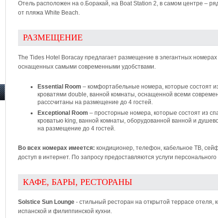
Отель расположен на о.Боракай, на Boat Station 2, в самом центре – ря
от пляжа White Beach.
РАЗМЕЩЕНИЕ
The Tides Hotel Boracay предлагает размещение в элегантных номера
оснащенных самыми современными удобствами.
Essential Room
– комфортабельные номера, которые состоят из
кроватями double, ванной комнаты, оснащенной всеми совреме
расссчитаны на размещение до 4 гостей.
Exceptional Room
– просторные номера, которые состоят из сп
кроватью king, ванной комнаты, оборудованной ванной и душев
на размещение до 4 гостей.
Во всех номерах имеется:
кондиционер, телефон, кабельное ТВ, сейф
доступ в интернет. По запросу предоставляются услуги персонального 
КАФЕ, БАРЫ, РЕСТОРАНЫ
Solstice Sun Lounge
- стильный ресторан на открытой террасе отеля,
испанской и филиппинской кухни.