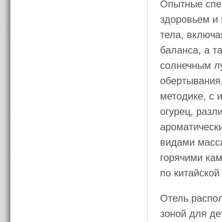
Опытные спец
здоровьем и
тела, включа
баланса, а т
солнечным лу
обертывания
методике, с 
огурец, разл
ароматическ
видами масс
горячими ка
по китайской
Отель распол
зоной для де