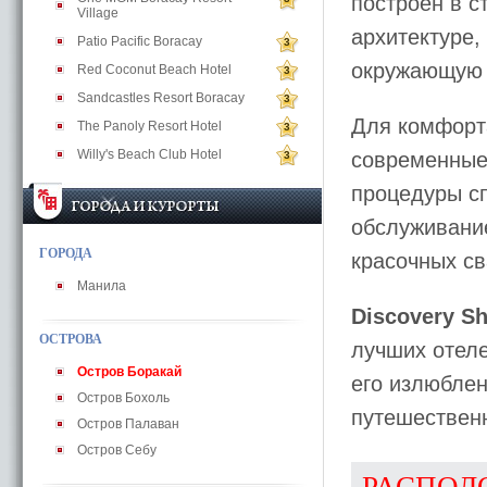
построен в с
Village
архитектуре,
Patio Pacific Boracay
3
окружающую 
Red Coconut Beach Hotel
3
Sandcastles Resort Boracay
3
Для комфорта
The Panoly Resort Hotel
3
Willy's Beach Club Hotel
современные
3
процедуры сп
обслуживани
ГОРОДА
красочных с
Манила
Discovery S
ОСТРОВА
лучших отеле
Остров Боракай
его излюбле
Остров Бохоль
путешествен
Остров Палаван
Остров Себу