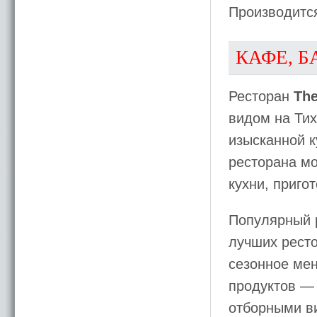
Производитс
КАФЕ, Б
Ресторан
Th
видом на Ти
изысканной 
ресторана м
кухни, приг
Популярный 
лучших ресто
сезонное мен
продуктов —
отборными ви