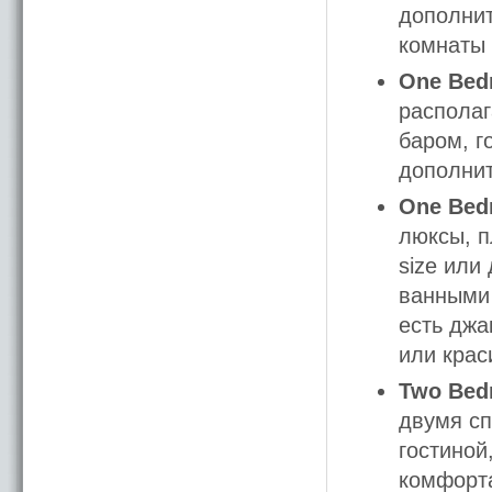
дополни
комнаты 
One Bed
располаг
баром, г
дополнит
One Bed
люксы, п
size или
ванными 
есть джа
или крас
Two Bed
двумя сп
гостиной
комфорта