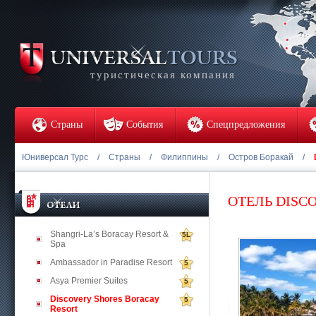
туристическая компания
Страны
События
Спецпредложения
Юниверсал Турс
/
Страны
/
Филиппины
/
Остров Боракай
/
ОТЕЛЬ DISC
Shangri-La’s Boracay Resort &
5L
Spa
Ambassador in Paradise Resort
5
Asya Premier Suites
5
Discovery Shores Boracay
5
Resort