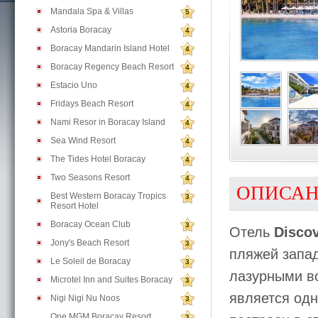
Mandala Spa & Villas
5
Astoria Boracay
4
Boracay Mandarin Island Hotel
4
Boracay Regency Beach Resort
4
Estacio Uno
4
Fridays Beach Resort
4
Nami Resor in Boracay Island
4
Sea Wind Resort
4
The Tides Hotel Boracay
4
Two Seasons Resort
4
ОПИСА
Best Western Boracay Tropics
3
Resort Hotel
Boracay Ocean Club
3
Отель
Disco
Jony's Beach Resort
3
пляжей запа
Le Soleil de Boracay
3
лазурными в
Microtel Inn and Suites Boracay
3
является одн
Nigi Nigi Nu Noos
3
One MGM Boracay Resort
3