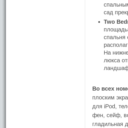
спальным
сад прек
Two Bed
площадью
спальня 
располаг
На нижне
люкса от
ландшаф
Во всех ном
плоским экра
для iPod, те
фен, сейф, в
гладильная д