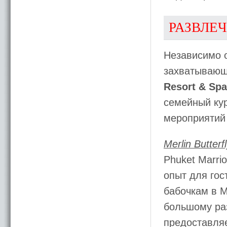
РАЗВЛЕ
Независимо о
захватывающ
Resort & Spa
семейный ку
мероприятий 
Merlin Butterf
Phuket Marri
опыт для гос
бабочкам в M
большому ра
предоставляе