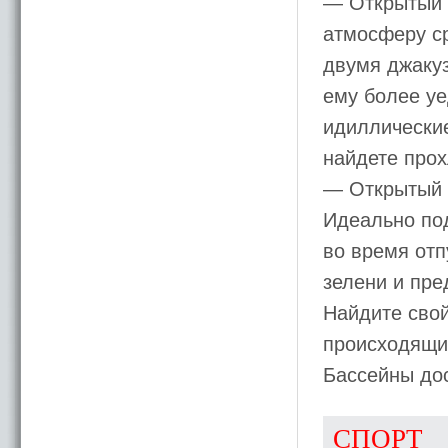
— Открытый 
атмосферу ср
двумя джакуз
ему более уе
идиллические
найдете прох
— Открытый с
Идеально по
во время отп
зелени и пре
Найдите свой
происходящим
Бассейны дос
СПОРТ