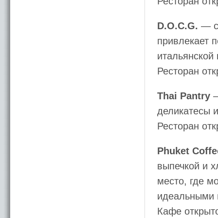
Ресторан отк
D.O.C.G.
— с
привлекает п
итальянской 
Ресторан отк
Thai Pantry
—
деликатесы и
Ресторан отк
Phuket Coffe
выпечкой и х
место, где м
идеальными н
Кафе открыто