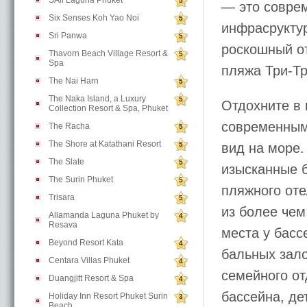
SAii Laguna Phuket
5
— это соврем
Six Senses Koh Yao Noi
5
инфрасрукту
Sri Panwa
5
роскошный от
Thavorn Beach Village Resort &
5
Spa
пляжа Три-Тра
The Nai Harn
5
The Naka Island, a Luxury
5
Отдохните в
Collection Resort & Spa, Phuket
современным
The Racha
5
The Shore at Katathani Resort
5
вид на море.
The Slate
5
изысканные б
The Surin Phuket
5
пляжного оте
Trisara
5
из более чем
Allamanda Laguna Phuket by
4
Resava
места у басс
Beyond Resort Kata
4
бальных зало
Centara Villas Phuket
4
семейного от
Duangjitt Resort & Spa
4
бассейна, де
Holiday Inn Resort Phuket Surin
3
Beach