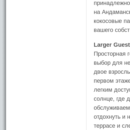
принадлежно
на Андаманс
кокосовые па
вашего собст
Larger Gues
Просторная г
выбор для не
двое взрослы
первом этаже
легким досту
солнце, где 
обслуживаемы
отдохнуть и
террасе и сл