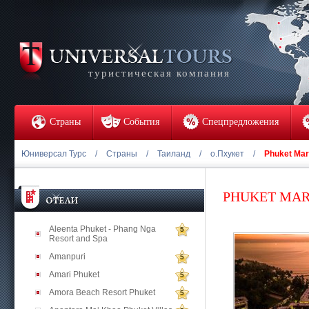
туристическая компания
Страны
События
Спецпредложения
Юниверсал Турс
/
Страны
/
Таиланд
/
о.Пхукет
/
Phuket Marr
PHUKET MAR
Aleenta Phuket - Phang Nga
5
Resort and Spa
Amanpuri
5
Amari Phuket
5
Amora Beach Resort Phuket
5