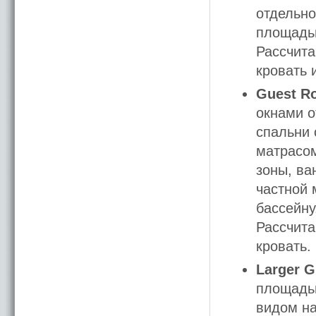
отдельно
площадью
Рассчита
кровать 
Guest Ro
окнами о
спальни 
матрасом
зоны, ва
частной 
бассейну
Рассчита
кровать.
Larger G
площадью
видом на