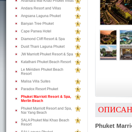
Anantara Mai Khao Phuket Villas
5
Andara Resort and Villas
5
Angsana Laguna Phuket
5
Banyan Tree Phuket
5
Cape Panwa Hotel
5
Diamond Cliff Resort & Spa
5
Dusit Thani Laguna Phuket
5
JW Marriott Phuket Resort & Spa
5
Katathani Phuket Beach Resort
5
Le Méridien Phuket Beach
5
Resort
Malisa Villa Suites
5
Paradox Resort Phuket
5
Phuket Marriott Resort & Spa,
5
Merlin Beach
ОПИСА
Phuket Marriott Resort and Spa,
5
Nai Yang Beach
SALA Phuket Mai Khao Beach
5
Resort
Phuket Marri