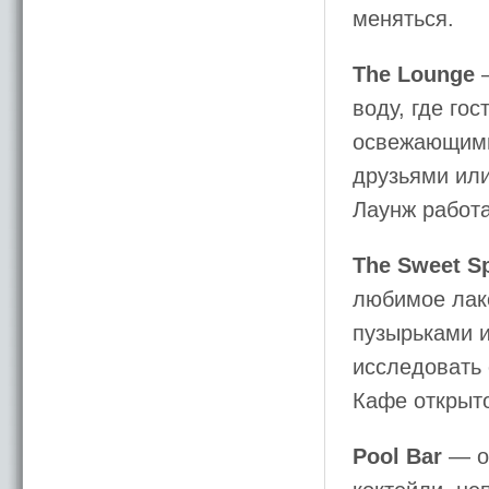
меняться.
The Lounge
—
воду, где го
освежающими
друзьями или
Лаунж работа
The Sweet S
любимое лак
пузырьками 
исследовать 
Кафе открыто
Pool Bar
— о