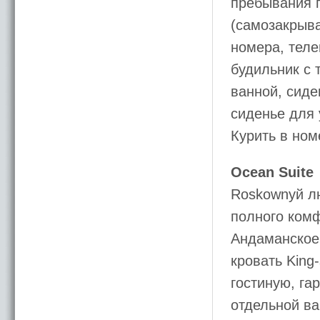
пребывания 
(самозакрыва
номера, теле
будильник с 
ванной, сиде
сиденье для 
Курить в ном
Ocean Suite
Roskownyй лю
полного комф
Андаманское
кровать King
гостиную, га
отдельной в