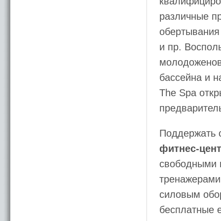
квалифициро
различные пр
обертывания
и пр. Воспол
молодоженов
бассейна и н
The Spa откр
предваритель
Поддержать 
фитнес-цен
свободными 
тренажерами
силовым обо
бесплатные 