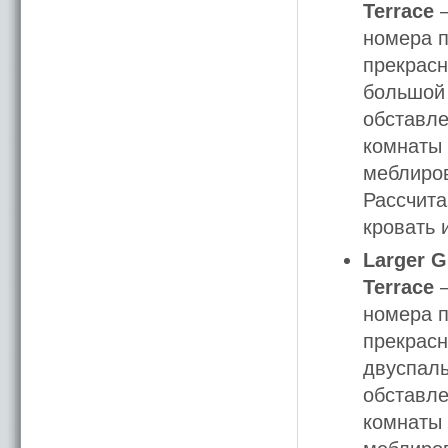
Terrace
—
номера п
прекрасн
большой 
обставле
комнаты 
меблиров
Рассчита
кровать 
Larger G
Terrace
—
номера п
прекрасн
двуспаль
обставле
комнаты 