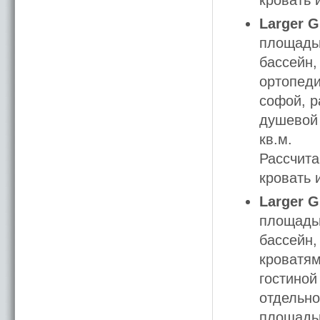
кровать 
Larger G
площадью
бассейн,
ортопеди
софой, р
душевой 
кв.м.
Рассчита
кровать 
Larger G
площадью
бассейн,
кроватям
гостиной
отдельно
площадью