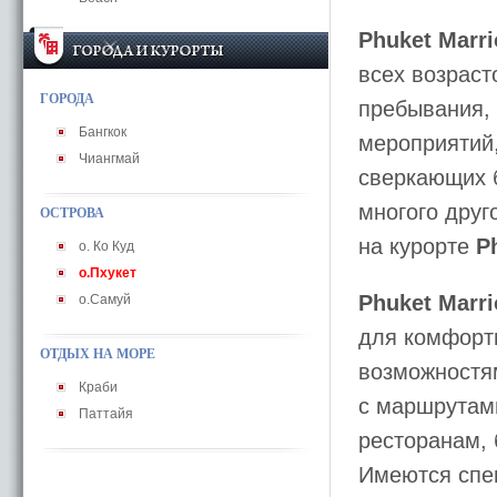
Phuket Marri
всех возраст
ГОРОДА
пребывания,
Бангкок
мероприятий,
Чиангмай
сверкающих б
многого друг
ОСТРОВА
на курорте
P
o. Ко Куд
о.Пхукет
Phuket Marri
о.Самуй
для комфорт
ОТДЫХ НА МОРЕ
возможностям
Краби
с маршрутами
Паттайя
ресторанам, 
Имеются спе