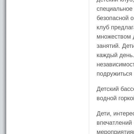
специальное 
безопасной о
клуб предла
множеством д
занятий. Дет
каждый день
независимост
подружиться 
Детский бас
водной горко
Дети, интере
впечатлений
мероприятиям