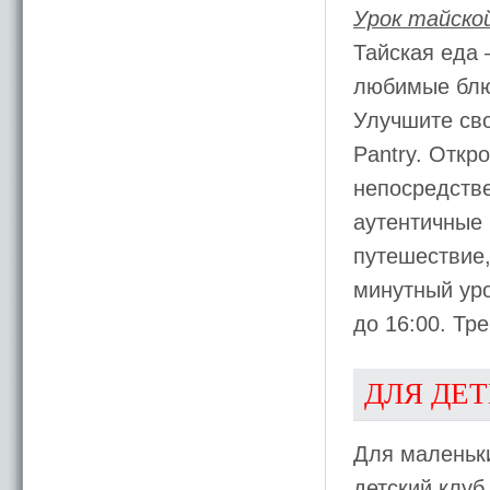
Урок тайско
Тайская еда 
любимые блю
Улучшите сво
Pantry. Откр
непосредстве
аутентичные 
путешествие,
минутный уро
до 16:00. Тр
ДЛЯ ДЕ
Для маленьки
детский клуб