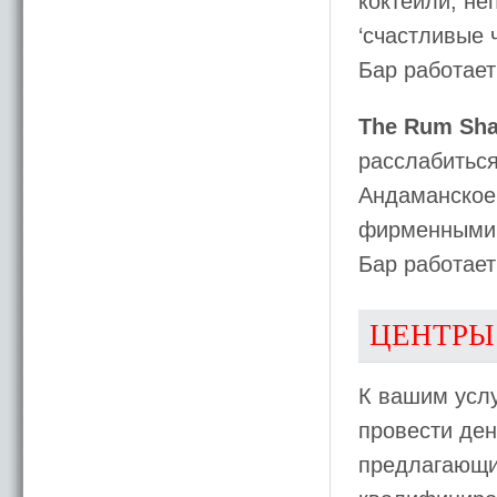
коктейли, н
‘счастливые 
Бар работает
The Rum Sh
расслабиться
Андаманское 
фирменными 
Бар работает
ЦЕНТРЫ
К вашим усл
провести ден
предлагающи