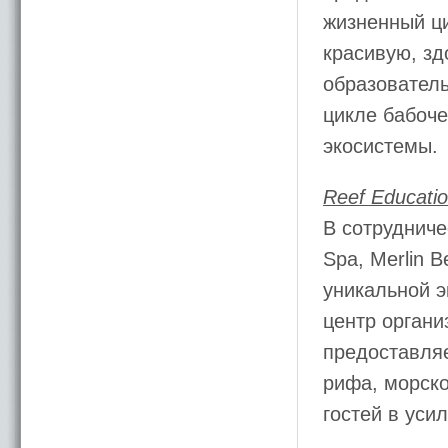
жизненный ци
красивую, зд
образователь
цикле бабоче
экосистемы.
Reef Educati
В сотрудничес
Spa, Merlin 
уникальной э
центр органи
предоставля
рифа, морско
гостей в уси