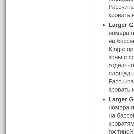
Рассчита
кровать 
Larger G
номера п
на бассе
King с о
зоны с с
отдельно
площадью
Рассчита
кровать 
Larger G
номера п
на бассе
кроватям
гостиной