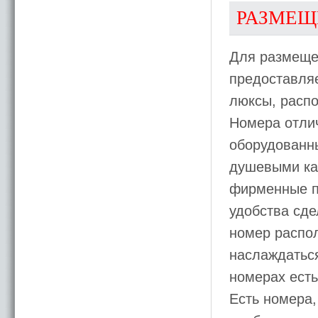
РАЗМЕЩ
Для размещ
предоставляе
люксы, расп
Номера отли
оборудованн
душевыми ка
фирменные п
удобства сд
номер распол
наслаждатьс
номерах есть
Есть номера