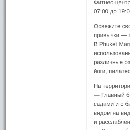
Фитнес-центр
07:00 до 19:0
Освежите сво
привычки — э
В Phuket Marr
использован
различные оз
йоги, пилатес
На территори
— Главный б
садами и с б
видом на ви
и расслаблен