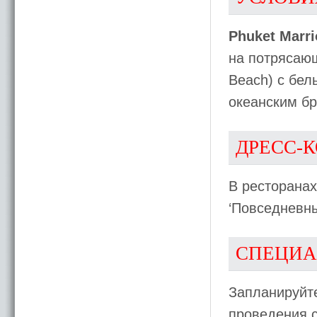
Phuket Marri
на потрясающ
Beach) с бел
океанским б
ДРЕСС-
В ресторанах
‘Повседневны
СПЕЦИА
Запланируйте
проведения с