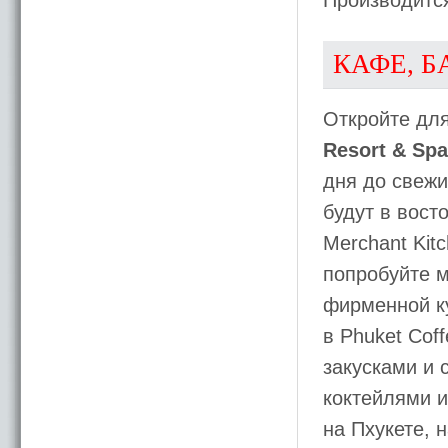
Производитс
КАФЕ, Б
Откройте дл
Resort & Spa
дня до свежи
будут в вост
Merchant Kit
попробуйте м
фирменной ку
в Phuket Cof
закусками и 
коктейлями и
на Пхукете, 