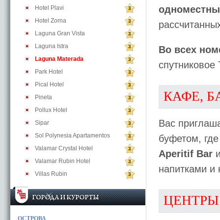
одноместны
Hotel Plavi
3
Hotel Zorna
3
рассчитанных
Laguna Gran Vista
3
Laguna Istra
3
Во всех ном
Laguna Materada
3
спутниковое 
Park Hotel
3
Pical Hotel
3
КАФЕ, Б
Pineta
3
Pollux Hotel
3
Вас пригла
Sipar
3
Sol Polynesia Apartamentos
3
буфетом, где
Valamar Crystal Hotel
3
Aperitif Bar
Valamar Rubin Hotel
3
напитками и 
Villas Rubin
3
ЦЕНТРЫ
ОСТРОВА