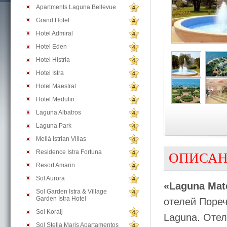
Apartments Laguna Bellevue
4
Grand Hotel
4
Hotel Admiral
4
Hotel Eden
4
Hotel Histria
4
Hotel Istra
4
Hotel Maestral
4
Hotel Medulin
4
Laguna Albatros
4
Laguna Park
4
Meliá Istrian Villas
4
Residence Istra Fortuna
4
ОПИСА
Resort Amarin
4
Sol Aurora
4
«Laguna Mat
Sol Garden Istra & Village
4
Garden Istra Hotel
отелей Пореч
Sol Koralj
4
Laguna. Отел
Sol Stella Maris Apartamentos
4