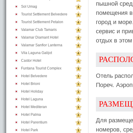
пышной сред
Sol Umag
4
помещения в 
Tourist Settlement Belvedere
4
город и мор
Tourist Settlement Petalon
4
Valamar Club Tamaris
сервис и пр
4
Valamar Diamant Hotel
4
отдых в этом
Valamar Sanfior Lanterna
4
Vila Laguna Galijot
4
РАСПОЛ
Castor Hotel
3
Funtana Tourist Complex
3
Отель распол
Hotel Belvedere
3
Hotel Brioni
Пореч. Аэроп
3
Hotel Holiday
3
Hotel Laguna
3
РАЗМЕЩ
Hotel Mediteran
3
Hotel Palma
3
Для размеще
Hotel Parentium
3
номеров, ср
Hotel Park
3