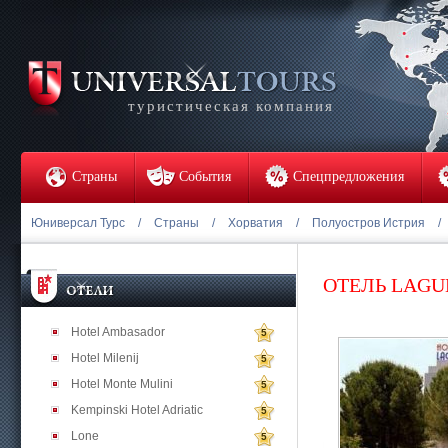
туристическая компания
Страны
События
Спецпредложения
Юниверсал Турс
/
Страны
/
Хорватия
/
Полуостров Истрия
/
ОТЕЛЬ LAG
Hotel Ambasador
5
Hotel Milenij
5
Hotel Monte Mulini
5
Kempinski Hotel Adriatic
5
Lone
5