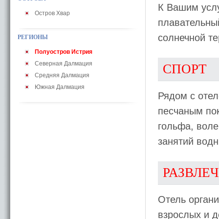
К Вашим усл
Остров Хвар
плавательный
солнечной те
РЕГИОНЫ
Полуостров Истрия
Северная Далмация
СПОРТ
Средняя Далмация
Южная Далмация
Рядом с отел
песчаным пок
гольфа, вол
занятий водн
РАЗВЛЕ
Отель орган
взрослых и д