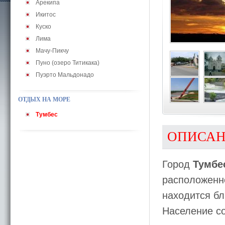
Арекипа
Икитос
Куско
Лима
Мачу-Пикчу
Пуно (озеро Титикака)
Пуэрто Мальдонадо
ОТДЫХ НА МОРЕ
Тумбес
ОПИСА
Город
Тумбе
расположенно
находится бл
Население со