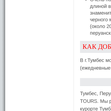
длиной в
знаменит
черного 
(около 2
перуанск
КАК ДО
В г.Тумбес м
(ежедневные 
Тумбес, Пер
TOURS. Мы р
курорте Тумб