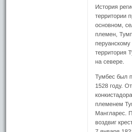
История реги
территории 
основном, се
племен, Тум
перуанскому 
территория 
на севере.
Тумбес был 
1528 году. О
конкистадор
племенем Тум
Мангларес. П
воздвиг крес
7 января 182