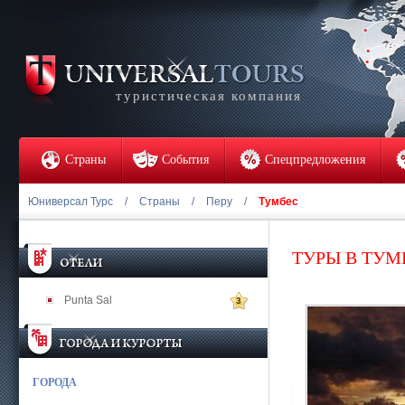
туристическая компания
Страны
События
Спецпредложения
Юниверсал Турс
/
Страны
/
Перу
/
Тумбес
ТУРЫ В ТУМ
Punta Sal
3
ГОРОДА