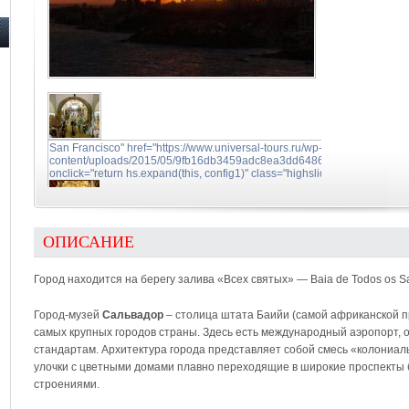
San Francisco" href="https://www.universal-tours.ru/wp-
content/uploads/2015/05/9fb16db3459adc8ea3dd64864247b22f.jpg"
onclick="return hs.expand(this, config1)" class="highslide">
ОПИСАНИЕ
Город находится на берегу залива «Всех святых» — Baia de Todos os S
Город-музей
Сальвадор
– столица штата Баийи (самой африканской п
самых крупных городов страны. Здесь есть международный аэропорт,
стандартам. Архитектура города представляет собой смесь «колониал
улочки с цветными домами плавно переходящие в широкие проспекты
строениями.