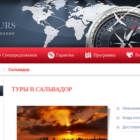
мпания
Спецпредложения
Гарантии
Программы
Ле
/
Сальвадор
ТУРЫ В САЛЬВАДОР
Описани
Когда пое
Достопри