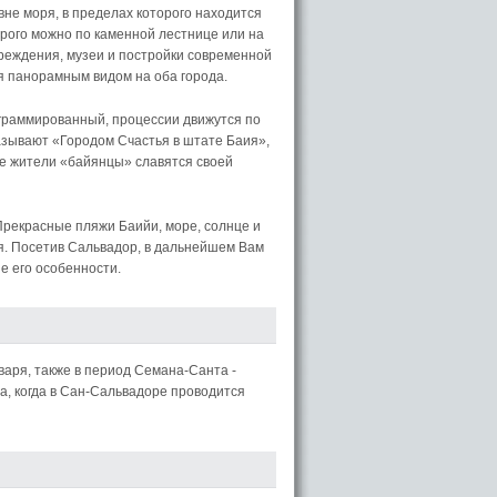
вне моря, в пределах которого находится
орого можно по каменной лестнице или на
реждения, музеи и постройки современной
ся панорамным видом на оба города.
ограммированный, процессии движутся по
зывают «Городом Счастья в штате Баия»,
ые жители «байянцы» славятся своей
 Прекрасные пляжи Баийи, море, солнце и
. Посетив Сальвадор, в дальнейшем Вам
е его особенности.
аря, также в период Семана-Санта -
а, когда в Сан-Сальвадоре проводится