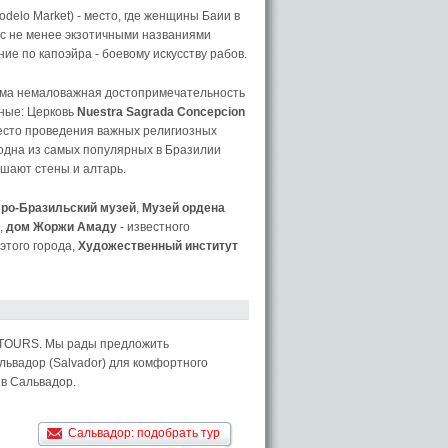
delo Market) - место, где женщины Баии в
 с не менее экзотичными названиями
ние по капоэйра - боевому искусству рабов.
есьма немаловажная достопримечательность
сныe: Церковь
Nuestra Sagrada Concepcion
место проведения важных религиозных
oдна из самых популярных в Бразилии
ашают стены и алтарь.
ро-Бразильский музей
,
Музей ордена
,
дом Жоржи Амаду
- известного
этого города,
Художественный институт
 TOURS. Мы рады предложить
ьвадор (Salvador) для комфортного
 в Сальвадор.
Сальвадор: подобрать тур