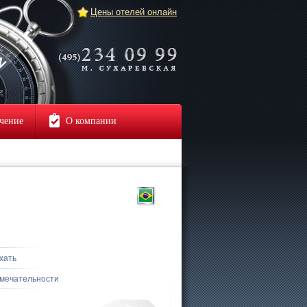
Цены отелей онлайн
чение
О компании
е
хать
мечательности