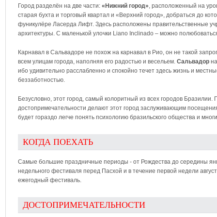
Город разделён на две части:
«Нижний город»
, расположенный на уро
старая бухта и торговый квартал и «Верхний город», добраться до кот
фуникулёре Ласерда Лифт. Здесь расположены правительственные уч
архитектуры. С маленькой улочки Liano Inclinado – можно полюбовать
Карнавал в Сальвадоре не похож на карнавал в Рио, он не такой запр
всем улицам города, наполняя его радостью и весельем.
Сальвадор
на
ибо удивительно расслабленно и спокойно течет здесь жизнь и местн
беззаботностью.
Безусловно, этот город, самый колоритный из всех городов Бразилии.
достопримечательности делают этот город заслуживающим посещения
будет гораздо легче понять психологию бразильского общества и многи
КОГДА ПОЕХАТЬ
Самые большие праздничные периоды - от Рождества до середины янв
недельного фестиваля перед Пасхой и в течение первой недели август
ежегодный фестиваль.
ДОСТОПРИМЕЧАТЕЛЬНОСТИ