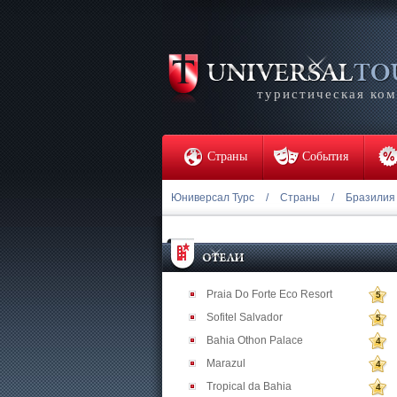
туристическая ко
Страны
События
Юниверсал Турс
/
Страны
/
Бразилия
Praia Do Forte Eco Resort
5
Sofitel Salvador
5
Bahia Othon Palace
4
Marazul
4
Tropical da Bahia
4