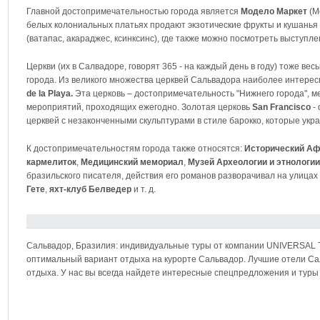
Главной достопримечательностью города является
Модело Маркет
(Mo
белых колониальных платьях продают экзотические фрукты и кушанья
(ватапас, акараджес, ксинксинс), где также можно посмотреть выступле
Церкви (их в Салвадоре, говорят 365 - на каждый день в году) тоже в
города. Из великого множества церквей Сальвадора наиболее интере
de la Playa.
Эта церковь – достопримечательность "Нижнего города", 
мероприятий, проходящих ежегодно. Золотая церковь
San Francisco
- 
церквей с незаконченными скульптурами в стиле барокко, которые укр
К достопримечательностям города также относятся:
Исторический Аф
кармелиток
,
Медицинский мемориал
,
Музей Археологии и этнологии
бразильского писателя, действия его романов разворачивал на улицах 
Гете
,
яхт-клуб Белведер
и т. д.
Сальвадор, Бразилия: индивидуальные туры от компании UNIVERSAL
оптимальный вариант отдыха на курорте Сальвадор. Лучшие отели Сал
отдыха. У нас вы всегда найдете интересные спецпредложения и туры