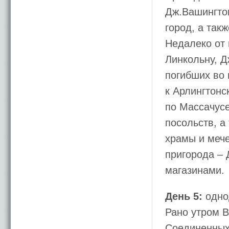
Дж.Вашингтон
город, а так
Недалеко от
Линкольну, Д
погибших во 
к Арлингтонс
по Массачусе
посольств, а
храмы и мече
пригорода – 
магазинами.
День 5:
одно
Рано утром В
Соединенных