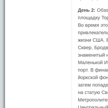
День 2:
Обзо
площадку Top 
Во время это
привлекатель
жизни США. В
Сквер, Бродв
знаменитый н
Маленькой И
порт. В фина
йоркской фон
затем попаде
на статую Св
Метрополите
Центральный