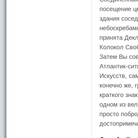
посещение це
здания сосе
небоскребами
принята Дек
Колокол Сво
Затем Вы со
Атлантик-сит
Искусств, са
конечно же, 
краткого зна
одном из вел
просто побро
достопримеч