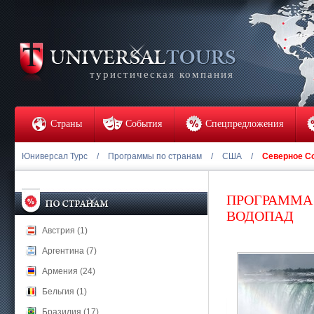
туристическая компания
Страны
События
Спецпредложения
Юниверсал Турс
/
Программы по странам
/
США
/
Северное С
ПРОГРАММА 
ВОДОПАД
Австрия (1)
Аргентина (7)
Армения (24)
Бельгия (1)
Бразилия (17)