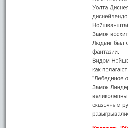
Уолта Диснея
диснейлендов
Нойшванштай
Замок восхит
Людвиг был о
фантазии.
Видом Нойшв
как полагают
"Лебединое о
Замок Линдер
великолепны
сказочным р
разыгрывалис