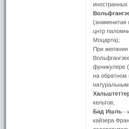
иностранных 
Вольфгангз
(знаменитая
цнтр паломни
Моцарта);
При желании 
Вольфгангзее
фуникулере (
на обратном 
натуральным
Хальштетте
кельтов;
Бад Ишль
- 
кайзера Фран