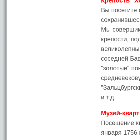
Крепость "Х
Вы посетите 
сохранившее
Мы совершим
крепости, п
великолепным
соседней Бав
"золотые" по
средневеков
"Зальцбургск
и т.д.
Музей-кварт
Посещение кв
января 1756 