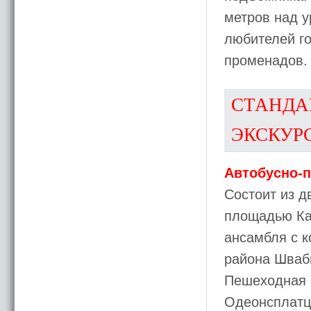
метров над 
любителей г
променадов.
СТАНДА
ЭКСКУР
Автобусно-п
Состоит из д
площадью Ка
ансамбля с к
района Шваби
Пешеходная ч
Одеонсплатц