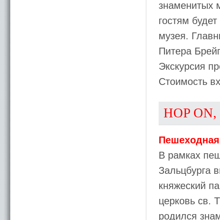
знаменитых 
гостям будет
музея. Главн
Питера Брей
Экскурсия пр
Стоимость вх
HOP ON,
Пешеходная 
В рамках пеш
Зальцбурга в
княжеский па
церковь св. 
родился знам