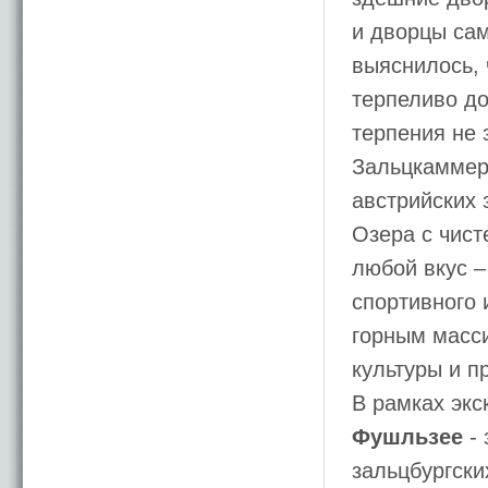
и дворцы сам
выяснилось, 
терпеливо до
терпения не 
Зальцкаммерг
австрийских 
Озера с чист
любой вкус –
спортивного 
горным масс
культуры и 
В рамках экс
Фушльзее
- 
зальцбургски