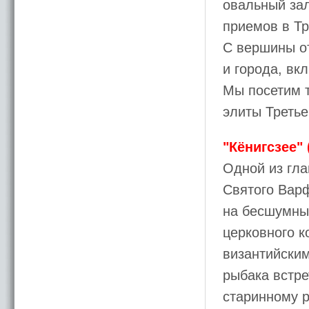
овальный за
приемов в Тр
С вершины о
и города, вк
Мы посетим т
элиты Третье
"Кёнигсзее" 
Одной из гла
Святого Варф
на бесшумны
церковного к
византийским
рыбака встре
старинному р