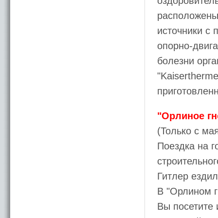
оздоровитель
расположены 
источники с 
опорно-двига
болезни орга
"Kaisertherm
приготовленн
"Орлиное гн
(Только с мая
Поездка на 
строительног
Гитлер ездил
В "Орлином г
Вы посетите 