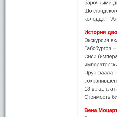
барочными д
Шотландского
колодца", "А
История дво
Экскурсия вк
Габсбургов –
Сиси (импер
императорски
Прункзаала 
сохранившег
18 века, а а
Стоимость би
Вена Моцарт