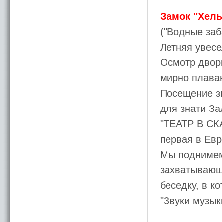
Замок "Хель
("Водные заб
Летняя увесе
Осмотр дворц
мирно плава
Посещение зн
для знати З
"ТЕАТР В СКА
первая в Евр
Мы поднимем
захватывающ
беседку, в к
"Звуки музык