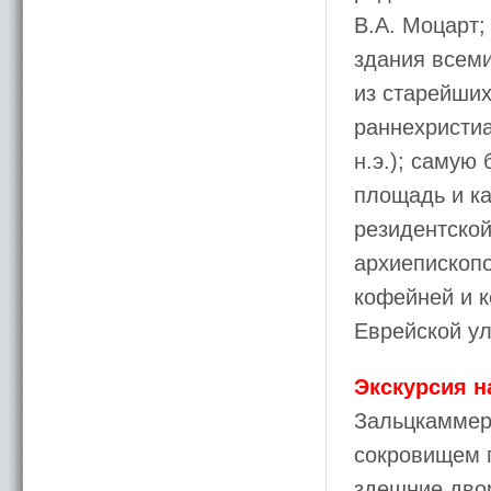
В.А. Моцарт;
здания всеми
из старейших
раннехристиа
н.э.); самую
площадь и к
резидентской
архиепископ
кофейней и к
Еврейской ул
Экскурсия н
Зальцкаммерг
сокровищем 
здешние двор