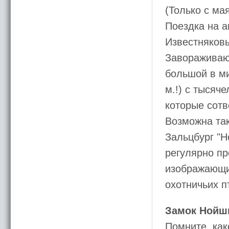
(Только с мая
Поездка на а
Известняковы
Завораживаю
большой в ми
м.!) с тысяч
которые сотв
Возможна так
Зальцбург "H
регулярно п
изображающи
охотничьих п
Замок Нойшв
Помните, как