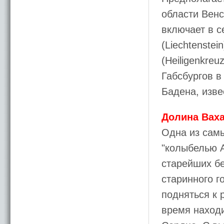
области Венс
включает в с
(Liechtenste
(Heiligenkre
Габсбургов в
Бадена, изв
Долина Ваха
Одна из сам
"колыбелью А
старейших бе
старинного г
подняться к 
время находи