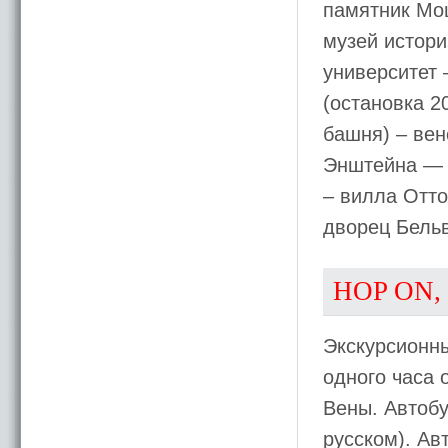
памятник Моц
музей истори
университет 
(остановка 2
башня) – вен
Энштейна — Г
– вилла Отто
дворец Бель
HOP ON,
Экскурсионны
одного часа
Вены. Автобу
русском). Ав