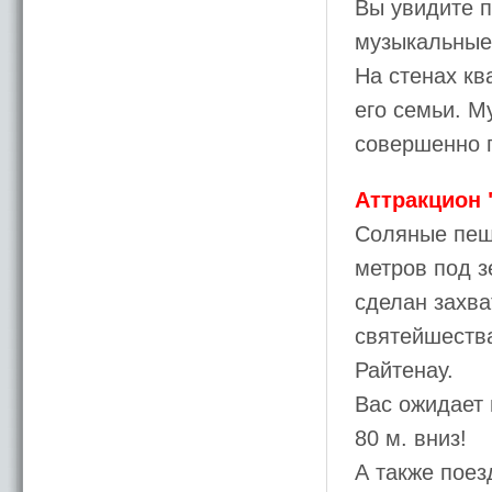
Вы увидите 
музыкальные
На стенах кв
его семьи. М
совершенно 
Аттракцион 
Соляные пеще
метров под з
сделан захва
святейшеств
Райтенау.
Вас ожидает 
80 м. вниз!
А также поез