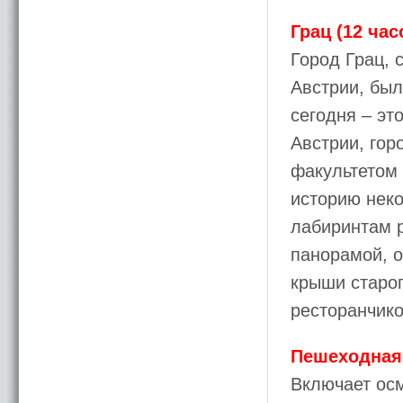
Грац (12 час
Город Грац, 
Австрии, был
сегодня – эт
Австрии, гор
факультетом 
историю неко
лабиринтам 
панорамой, 
крыши старог
ресторанчико
Пешеходная 
Включает осм