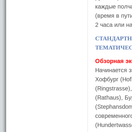
каждые полч
(время в пут
2 часа или н
СТАНДАРТ
ТЕМАТИЧЕ
Обзорная эк
Начинается з
Хофбург (Hof
(Ringstrasse
(Rathaus), Б
(Stephansdom
современного
(Hundertwass