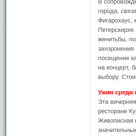
В сопровожде
города, связ
Фигарохаус,
Петерскирхе.
женитьбы, по
захоронения 
посещение ка
на концерт, 
выбору. Стои
Ужин среди 
Эта вечерняя
ресторане Ку
Живописная 
значительных