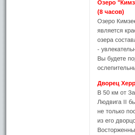
Озеро "Кимз
(8 часов)
Озеро Кимзее
является кр
озера состав
- увлекатель
Вы будете п
ослепительн
Дворец Хер
В 50 км от З
Людвига II б
не только п
из его дворц
Восторженные