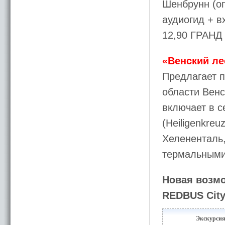
Шенбрунн (о
аудиогид + в
12,90 ГРАНД 
«Венский лес
Предлагает 
области Венс
включает в с
(Heiligenkre
Хелененталь,
термальными
Новая возмо
REDBUS City
Экскурси