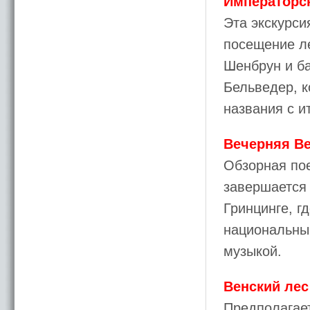
Императорск
Эта экскурси
посещение ле
Шенбрун и ба
Бельведер, к
названия с и
Вечерняя Ве
Обзорная пое
завершается 
Гринцинге, г
национальны
музыкой.
Венский лес 
Предполагае