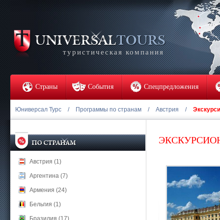
туристическая компания
Страны
События
Спецпредложения
Юниверсал Турс
/
Программы по странам
/
Австрия
/
Экскурси
ЭКСКУРСИО
Австрия (1)
Аргентина (7)
Армения (24)
Бельгия (1)
Бразилия (17)