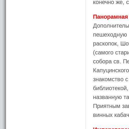
конечно же, 
Панорамная 
Дополнитель
пешеходную п
раскопок, Ш
(самого стар
собора св. П
Капуцинского
знакомство 
библиотекой,
названную та
Приятным зав
винных кабач