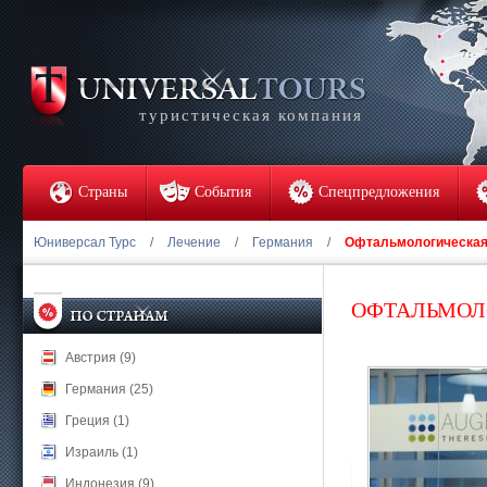
туристическая компания
Страны
События
Спецпредложения
Юниверсал Турс
/
Лечение
/
Германия
/
Офтальмологическая 
ОФТАЛЬМОЛ
Австрия (9)
Германия (25)
Греция (1)
Израиль (1)
Индонезия (9)