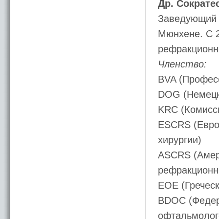
Др. Сократе
Заведующий и
Мюнхене. С 2
рефракционно
Членство:
BVA (Профес
DOG (Немецк
KRC (Комисс
ESCRS (Евро
хирургии)
ASCRS (Амер
рефракционн
EOE (Гречес
BDOC (Федер
офтальмолог