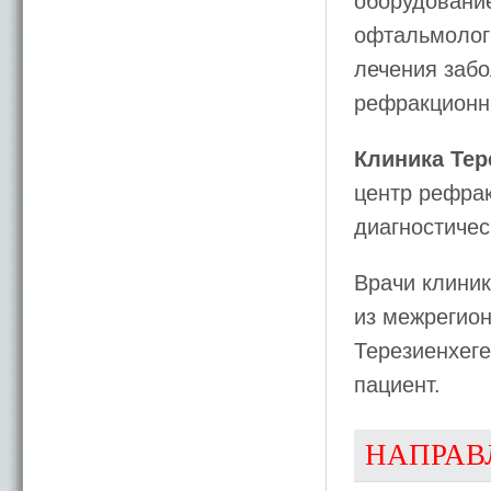
оборудование
офтальмологи
лечения забо
рефракционн
Клиника Тер
центр рефрак
диагностичес
Врачи клиник
из межрегио
Терезиенхеге
пациент.
НАПРАВ