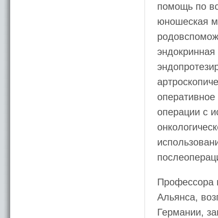
помощь по вс
юношеская ме
родовспоможе
эндокринная 
эндопротезир
артроскопиче
оперативное
операции с и
онкологическ
использован
послеопераци
Профессора и
Альянса, во
Германии, за