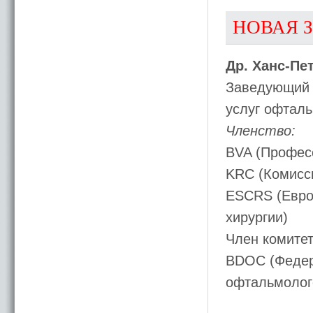
НОВАЯ 
Др. Ханс-Пе
Заведующий 
услуг офталь
Членство:
BVA (Профес
KRC (Комисс
ESCRS (Евро
хирургии)
Член комите
BDOC (Федер
офтальмолог