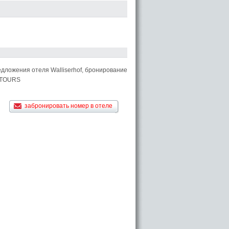
дложения отеля Walliserhof, бронирование
L TOURS
забронировать номер в отеле