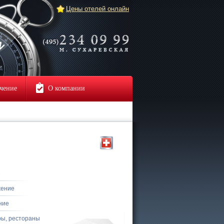
Цены отелей онлайн
чение
О компании
е
жение
ние
ры, рестораны