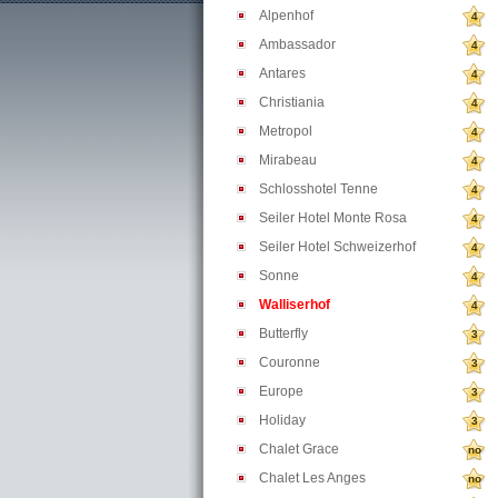
Alpenhof
4
Ambassador
4
Antares
4
Christiania
4
Metropol
4
Mirabeau
4
Schlosshotel Tenne
4
Seiler Hotel Monte Rosa
4
Seiler Hotel Schweizerhof
4
Sonne
4
Walliserhof
4
Butterfly
3
Couronne
3
Europe
3
Holiday
3
Chalet Grace
no
Chalet Les Anges
no