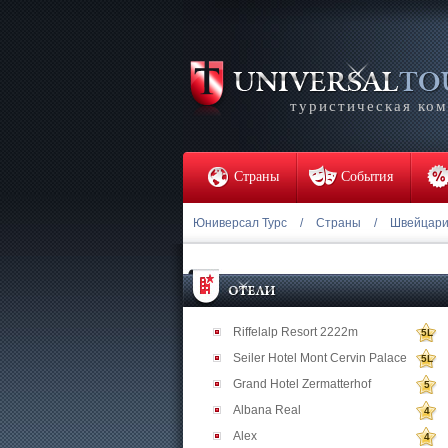
туристическая ко
Страны
События
Юниверсал Турс
/
Страны
/
Швейцар
Riffelalp Resort 2222m
5L
Seiler Hotel Mont Cervin Palace
5L
Grand Hotel Zermatterhof
5
Albana Real
4
Alex
4