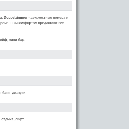
а,
Doppelzimmer
- двухместные номера и
овременным комфортом предлагают все
сейф, мини-бар.
я баня, джакузи.
 отдыха, лифт.