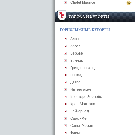
Chalet Maurice
no
ГОРНОЛЫЖНЫЕ КУРОРТЫ
Алеч
Ароза
Вербье
Виллар
Гриндельвальд
Гштаад
Давос
Интерлакен
Клостерс-Зернойс
Кран-Монтана
Лейкербад
Саас - Фе
Санкт-Мориц
Флимс