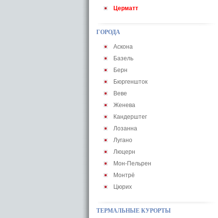
Церматт
ГОРОДА
Аскона
Базель
Берн
Бюргеншток
Веве
Женева
Кандерштег
Лозанна
Лугано
Люцерн
Мон-Пельрен
Монтрё
Цюрих
ТЕРМАЛЬНЫЕ КУРОРТЫ