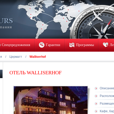
мпания
Спецпредложения
Гарантии
Программы
Ле
ия
/
Церматт
/
Walliserhof
ОТЕЛЬ WALLISERHOF
Описани
Располо
Размеще
Кафе, ба