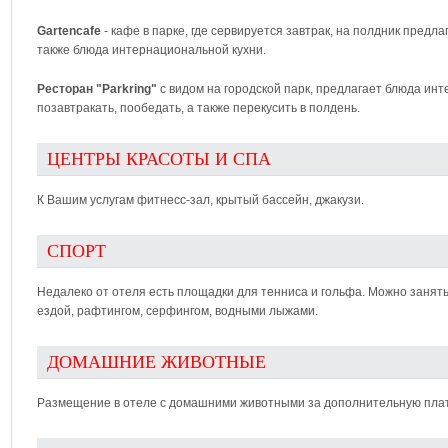
Gartencafe
- кафе в парке, где сервируется завтрак, на полдник предла
также блюда интернациональной кухни.
Ресторан "Parkring"
с видом на городской парк, предлагает блюда ин
позавтракать, пообедать, а также перекусить в полдень.
ЦЕНТРЫ КРАСОТЫ И СПА
К Вашим услугам фитнесс-зал, крытый бассейн, джакузи.
СПОРТ
Недалеко от отеля есть площадки для тенниса и гольфа. Можно занят
ездой, рафтингом, серфингом, водными лыжами.
ДОМАШНИЕ ЖИВОТНЫЕ
Размещение в отеле с домашними животными за дополнительную плат