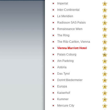
Imperial
5
Inter-Continental
5
Le Meridien
5
Radisson SAS Palais
5
Renaissance Wien
5
The Ring
5
The Ritz-Carlton, Vienna
5
Vienna Marriott Hotel
5
Palais Coburg
4L
Am Parkring
4
Astoria
4
Das Tyrol
4
Dorint Biedermeier
4
Europa
4
Kaiserhof
4
Kummer
4
Mercure City
4