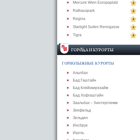
Mercure Wien Europaplatz
4
Rathauspark
4
Regina
4
Starlight Suiten Renngasse
4
Tigra
4
ГОРНОЛЫЖНЫЕ КУРОРТЫ
Альпбах
Бад Гаштайн
Бад Кляйнкирххайм
Бад Хофгаштайн
Заальбах – Хинтерглемм
Зеефельд
Зельден
Инсбрук
Ишгль