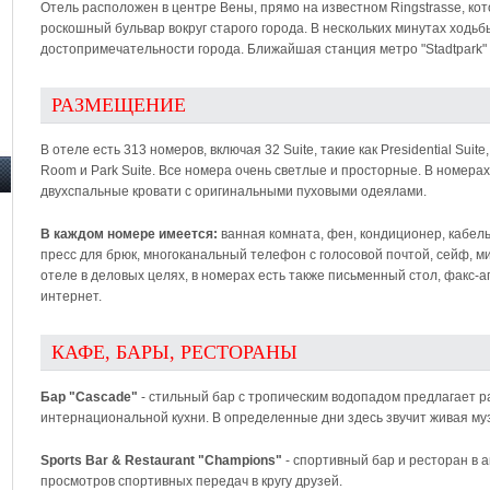
Отель расположен в центре Вены, прямо на известном Ringstrasse, к
роскошный бульвар вокруг старого города. В нескольких минутах ходь
достопримечательности города. Ближайшая станция метро "Stadtpark" 
РАЗМЕЩЕНИЕ
В отеле есть 313 номеров, включая 32 Suite, такие как Presidential Suite, 
Room и Park Suite. Все номера очень светлые и просторные. В номерах 
двухспальные кровати с оригинальными пуховыми одеялами.
В каждом номере имеется:
ванная комната, фен, кондиционер, кабель
пресс для брюк, многоканальный телефон с голосовой почтой, сейф, м
отеле в деловых целях, в номерах есть также письменный стол, факс-а
интернет.
КАФЕ, БАРЫ, РЕСТОРАНЫ
Бар "Cascade"
- стильный бар с тропическим водопадом предлагает р
интернациональной кухни. В определенные дни здесь звучит живая му
Sports Bar & Restaurant "Champions"
- спортивный бар и ресторан в 
просмотров спортивных передач в кругу друзей.