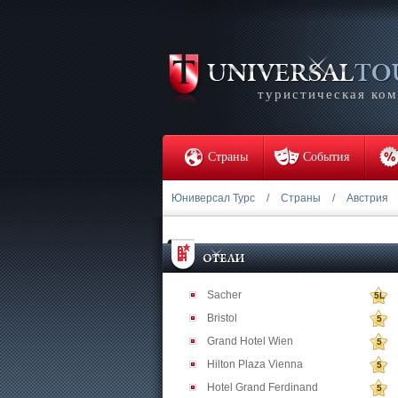
туристическая ко
Страны
События
Юниверсал Турс
/
Страны
/
Австрия
Sacher
5L
Bristol
5
Grand Hotel Wien
5
Hilton Plaza Vienna
5
Hotel Grand Ferdinand
5