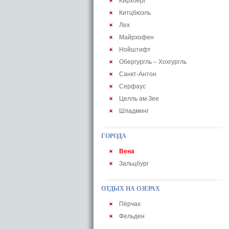
Кирхберг
Китцбюэль
Лех
Майрхофен
Нойштифт
Обергургль – Хохгургль
Санкт-Антон
Серфаус
Целль ам Зее
Шладминг
ГОРОДА
Вена
Зальцбург
ОТДЫХ НА ОЗЕРАХ
Пёрчах
Фельден