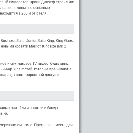
оторый Император Франц Джозеф строил как
бы расположены все основные
находится в 250 м от отеля.
Business Suite, Junior Suite King, King Guest
новыми кровати Marriott Kingsize или 2
ное и спутниковое TV, видео, будильник,
ини-бар. Для гостей, которые пребывают в
ппарат, высокоскоростной доступ в
азные коктейли и напитки и блюда
зыка.
американском стиле. Прекрасное место для