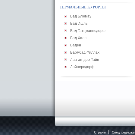
ТЕРМАЛЬНЫЕ КУРОРТЫ
Бад Блюмау
Бад Ишль
Бад Татцманнсдорф
Бад Халл
Баден
Вармбад Филлах
Лаа-ан-дер-Тайя
Лойперсдорф
Страны
Спецпредложе