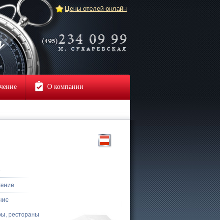
Цены отелей онлайн
чение
О компании
е
жение
ние
ры, рестораны