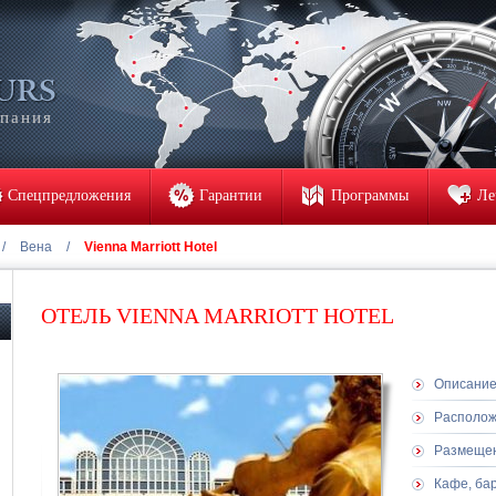
мпания
Спецпредложения
Гарантии
Программы
Ле
/
Вена
/
Vienna Marriott Hotel
ОТЕЛЬ VIENNA MARRIOTT HOTEL
Описани
Располо
Размеще
Кафе, ба