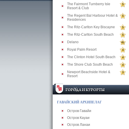
The Fairmont Turnberry Isle
5
Resort & Club
The Regent Bal Harbour Hotel &
5
Residences
The Ritz-Carlton Key Biscayne
5
The Ritz-Carlton South Beach
5
Delano
4L
Royal Palm Resort
4
The Clinton Hotel South Beach
4
The Shore Club South Beach
4
Newport Beachside Hotel &
3
Resort
ГАВАЙСКИЙ АРХИПЕЛАГ
Остров Гавайи
Остров Кауаи
Остров Ланаи