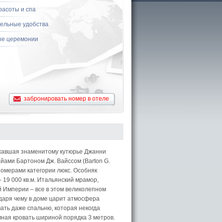
расоты и спа
ельные удобства
е церемонии
забронировать номер в отеле
жавшая знаменитому кутюрье Джанни
йами Бартоном Дж. Вайссом (Barton G.
номерами категории люкс. Особняк
19 000 кв.м. Итальянский мрамор,
й Империи – все в этом великолепном
одаря чему в доме царит атмосфера
ать даже спальню, которая некогда
ная кровать шириной порядка 3 метров.