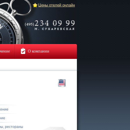
Цены отелей онлайн
чение
О компании
е
жение
ние
ры, рестораны