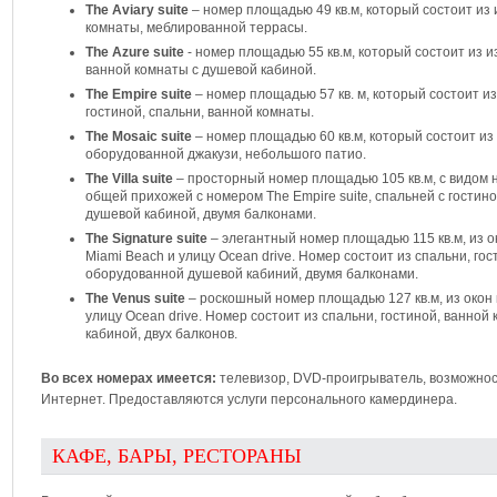
The Aviary suite
– номер площадью 49 кв.м, который состоит из 
комнаты, меблированной террасы.
The Azure suite
- номер площадью 55 кв.м, который состоит из и
ванной комнаты с душевой кабиной.
The Empire suite
– номер площадью 57 кв. м, который состоит из
гостиной, спальни, ванной комнаты.
The Mosaic suite
– номер площадью 60 кв.м, который состоит из 
оборудованной джакузи, небольшого патио.
The Villa suite
– просторный номер площадью 105 кв.м, с видом н
общей прихожей с номером The Empire suite, спальней с гостин
душевой кабиной, двумя балконами.
The Signature suite
– элегантный номер площадью 115 кв.м, из о
Miami Beach и улицу Ocean drive. Номер состоит из спальни, го
оборудованной душевой кабиний, двумя балконами.
The Venus suite
– роскошный номер площадью 127 кв.м, из окон 
улицу Ocean drive. Номер состоит из спальни, гостиной, ванно
кабиной, двух балконов.
Во всех номерах имеется:
телевизор, DVD-проигрыватель, возможност
Интернет. Предоставляются услуги персонального камердинера.
КАФЕ, БАРЫ, РЕСТОРАНЫ