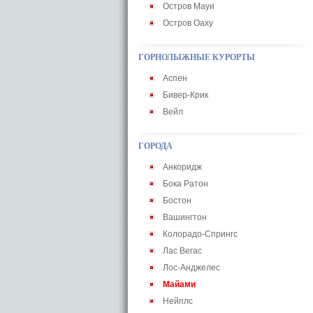
Остров Мауи
Остров Оаху
ГОРНОЛЫЖНЫЕ КУРОРТЫ
Аспен
Бивер-Крик
Вейл
ГОРОДА
Анкоридж
Бока Ратон
Бостон
Вашингтон
Колорадо-Спрингс
Лас Вегас
Лос-Анджелес
Майами
Нейплс