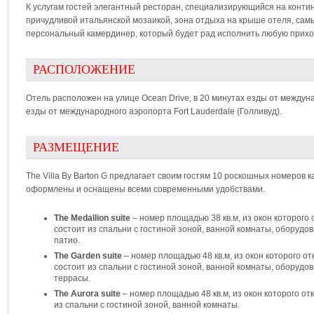
К услугам гостей элегантный ресторан, специализирующийся на конти
причудливой итальянской мозаикой, зона отдыха на крыше отеля, сам
персональный камердинер, который будет рад исполнить любую прихо
РАСПОЛОЖЕНИЕ
Отель расположен на улице Ocean Drive, в 20 минутах езды от междун
езды от международного аэропорта Fort Lauderdale (Голливуд).
РАЗМЕЩЕНИЕ
The Villa By Barton G предлагает своим гостям 10 роскошных номеров 
оформлены и оснащены всеми современными удобствами.
The Medallion suite
– номер площадью 38 кв.м, из окон которого
состоит из спальни с гостиной зоной, ванной комнаты, оборуд
патио.
The Garden suite
– номер площадью 48 кв.м, из окон которого от
состоит из спальни с гостиной зоной, ванной комнаты, оборуд
террасы.
The Aurora suite
– номер площадью 48 кв.м, из окон которого от
из спальни с гостиной зоной, ванной комнаты.