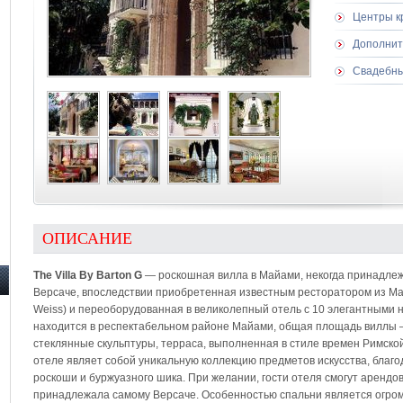
Центры к
Дополнит
Свадебны
ОПИСАНИЕ
The Villa By Barton G
— роскошная вилла в Майами, некогда принадле
Версаче, впоследствии приобретенная известным ресторатором из Ма
Weiss) и переоборудованная в великолепный отель с 10 элегантными 
находится в респектабельном районе Майами, общая площадь виллы – 
стеклянные скульптуры, терраса, выполненная в стиле времен Римско
отеле являет собой уникальную коллекцию предметов искусства, благ
роскоши и буржуазного шика. При желании, гости отеля смогут арендов
принадлежала самому Версаче. Особенностью спальни является огром