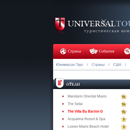
туристическая ко
Страны
События
Юниверсал Турс
/
Страны
/
США
/
Mandarin Oriental Miami
5L
The Setai
5L
The Villa By Barton G
5L
Acqualina Resort & Spa
5
Loews Miami Beach Hotel
5