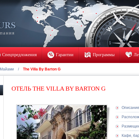
мпания
Спецпредложения
Гарантии
Программы
Ле
Майами
/
The Villa By Barton G
ОТЕЛЬ THE VILLA BY BARTON G
Описани
Располо
Размеще
Кафе, ба