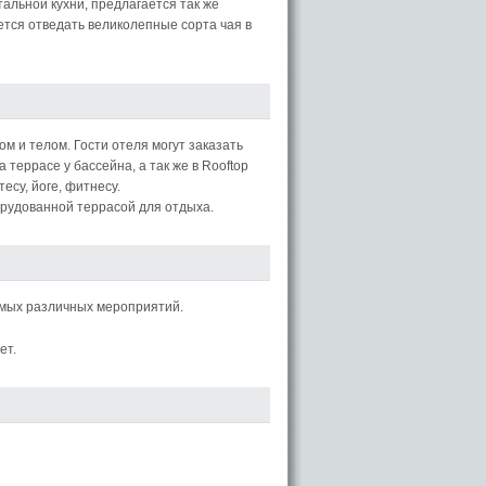
льной кухни, предлагается так же
ется отведать великолепные сорта чая в
м и телом. Гости отеля могут заказать
террасе у бассейна, а так же в Rooftop
су, йоге, фитнесу.
орудованной террасой для отдыха.
мых различных мероприятий.
ет.