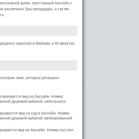
нентальной кухне, просторный бассейн с
ые различные Spa-процедуры, а так же
ть.
ародного аэропорта Майами, в 40 минутах
категории люкс, которые роскошно
 открывается вид на бассейн. Номер
ованной душевой кабиной, небольшого
крывается вид на сад и бассейн. Номер
ованной душевой кабиной, меблированной
крывается вид на бассейн. Номер состоит