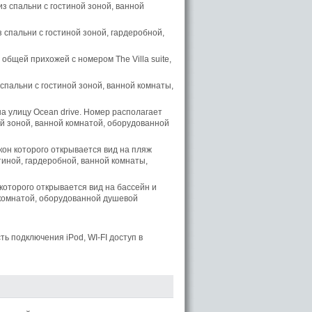
из спальни с гостиной зоной, ванной
з спальни с гостиной зоной, гардеробной,
 общей прихожей с номером The Villa suite,
спальни с гостиной зоной, ванной комнаты,
а улицу Ocean drive. Номер располагает
ой зоной, ванной комнатой, оборудованной
кон которого открывается вид на пляж
стиной, гардеробной, ванной комнаты,
которого открывается вид на бассейн и
й комнатой, оборудованной душевой
ь подключения iPod, WI-FI доступ в