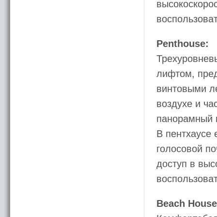
высокоскорос
воспользоват
Penthouse:
Трехуровневы
лифтом, пре
винтовыми ле
воздухе и ча
панорамный в
В пентхаусе 
голосовой по
доступ в выс
воспользоват
Beach House