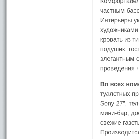
Комфортабел
частным басс
Интерьеры у
художниками 
кровать из т
подушек, гос
элегантным с
проведения 
Во всех ном
туалетных пр
Sony 27”, те
мини-бар, до
свежие газет
Производитс