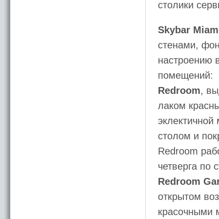
столики серв
Skybar Miam
стенами, фо
настроению в
помещений:
Redroom
, в
лаком красны
эклектичной
столом и пок
Redroom рабо
четверга по с
Redroom Ga
открытом воз
красочными 