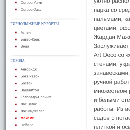
уютно распол
Остров Мауи
парка со ср
Остров Оаху
пальмами, к
ГОРНОЛЫЖНЫЕ КУРОРТЫ
цветами, офо
Аспен
Жардан Мажо
Бивер-Крик
Заслуживает
Вейл
Art Deco со 
ГОРОДА
стенами, ук
Анкоридж
занавесками
Бока Ратон
ручной рабо
Бостон
множеством 
Вашингтон
Колорадо-Спрингс
и белыми ст
Лас Вегас
работы. Из в
Лос-Анджелес
садов с пот
Майами
Нейплс
плиткой и о