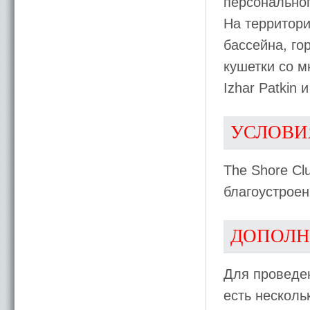
персональног
На территори
бассейна, го
кушетки со 
Izhar Patkin
УСЛОВИ
The Shore Cl
благоустрое
ДОПОЛН
Для проведен
есть несколь