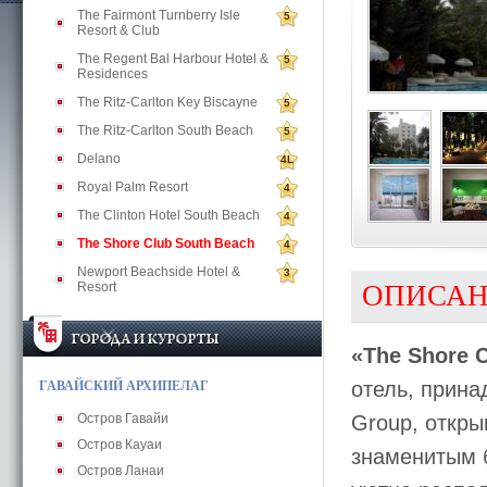
The Fairmont Turnberry Isle
5
Resort & Club
The Regent Bal Harbour Hotel &
5
Residences
The Ritz-Carlton Key Biscayne
5
The Ritz-Carlton South Beach
5
Delano
4L
Royal Palm Resort
4
The Clinton Hotel South Beach
4
The Shore Club South Beach
4
Newport Beachside Hotel &
3
Resort
ОПИСА
«The Shore 
отель, прина
ГАВАЙСКИЙ АРХИПЕЛАГ
Остров Гавайи
Group, откры
Остров Кауаи
знаменитым 
Остров Ланаи