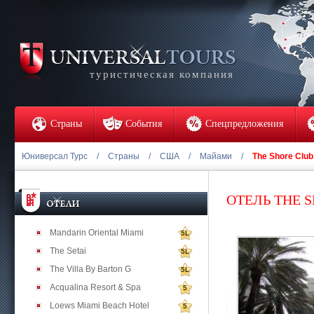
туристическая компания
Страны
События
Спецпредложения
Юниверсал Турс
/
Страны
/
США
/
Майами
/
The Shore Club
ОТЕЛЬ THE 
Mandarin Oriental Miami
5L
The Setai
5L
The Villa By Barton G
5L
Acqualina Resort & Spa
5
Loews Miami Beach Hotel
5