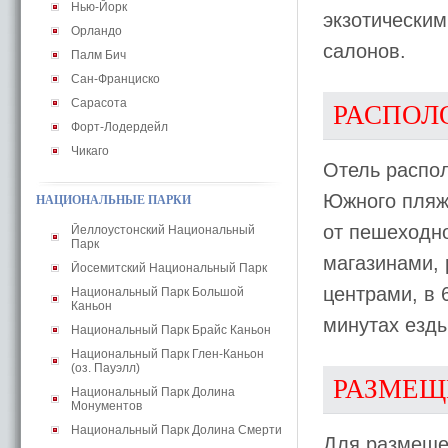
Нью-Йорк
экзотическим
Орландо
салонов.
Палм Бич
Сан-Франциско
Сарасота
РАСПОЛ
Форт-Лодердейл
Чикаго
Отель распол
Южного пляжа
НАЦИОНАЛЬНЫЕ ПАРКИ
от пешеходно
Йеллоустонский Национальный
Парк
магазинами,
Йосемитский Национальный Парк
центрами, в 6
Национальный Парк Большой
Каньон
минутах езд
Национальный Парк Брайс Каньон
Национальный Парк Глен-Каньон
(оз. Пауэлл)
РАЗМЕЩ
Национальный Парк Долина
Монументов
Национальный Парк Долина Смерти
Для размеще