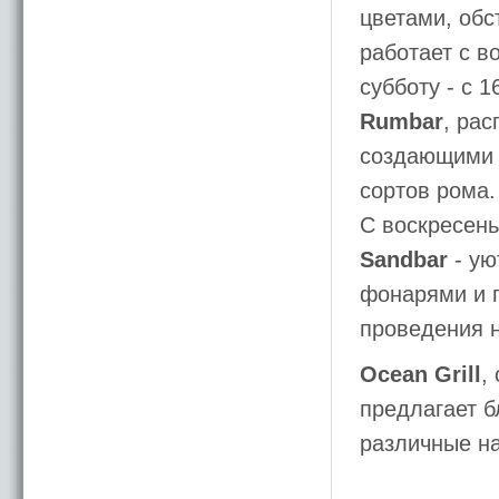
цветами, об
работает с во
субботу - с 1
Rumbar
, ра
создающими о
сортов рома.
С воскресень
Sandbar
- ую
фонарями и 
проведения 
Ocean Grill
,
предлагает б
различные на