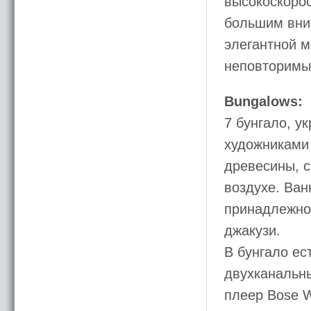
высокоскорос
большим вни
элегантной м
неповторимый
Bungalows:
7 бунгало, 
художниками 
древесины, с
воздухе. Ва
принадлежнос
джакузи.
В бунгало ес
двухканальны
плеер Bose W