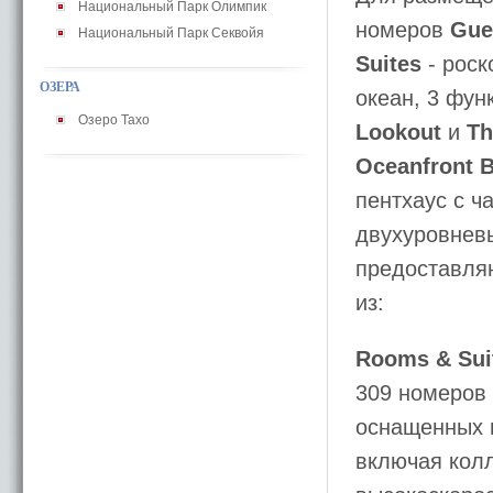
Национальный Парк Олимпик
номеров
Gue
Национальный Парк Секвойя
Suites
- роск
ОЗЕРА
океан, 3 фу
Озеро Тахо
Lookout
и
Th
Oceanfront 
пентхаус с ч
двухуровневы
предоставля
из:
Rooms & Sui
309 номеров
оснащенных 
включая кол