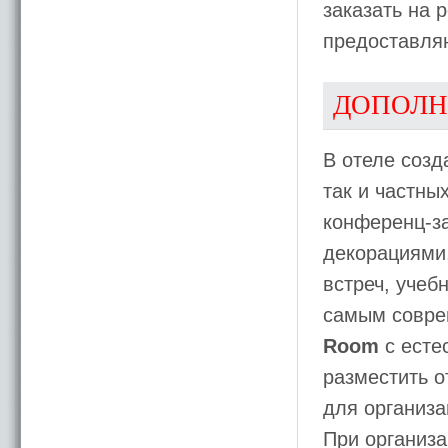
заказать на 
предоставля
ДОПОЛН
В отеле созд
так и частны
конференц-з
декорациями
встреч, учеб
самым совре
Room
с есте
разместить о
для организ
При организ