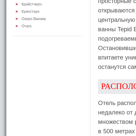
просторные 
Крайстчерч
открываются 
Куинстаун
центральную 
Озеро Ванака
Отаго
ванны Tepid 
подогреваем
Остановившис
впитаете уни
останутся са
РАСПОЛ
Отель распол
недалеко от 
множеством р
в 500 метрах