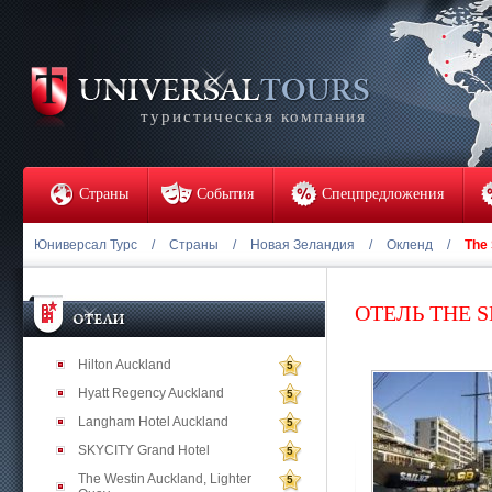
туристическая компания
Страны
События
Спецпредложения
Юниверсал Турс
/
Страны
/
Новая Зеландия
/
Окленд
/
The 
ОТЕЛЬ THE 
Hilton Auckland
5
Hyatt Regency Auckland
5
Langham Hotel Auckland
5
SKYCITY Grand Hotel
5
The Westin Auckland, Lighter
5