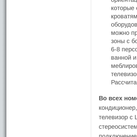
которые 
кроватям
оборудов
можно п
зоны с б
6-8 перс
ванной и
меблиров
телевизо
Рассчита
Во всех ном
кондиционер,
телевизор с 
стереосистем
подключение 