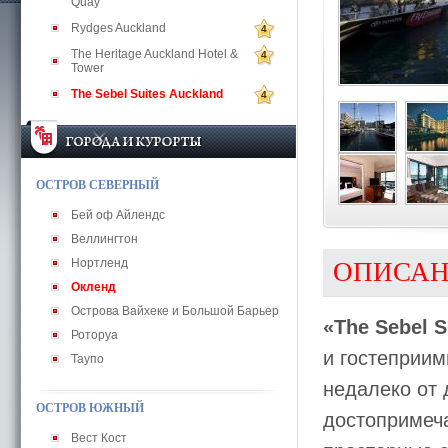
Quay
Rydges Auckland
4
The Heritage Auckland Hotel &
4
Tower
The Sebel Suites Auckland
4
ОСТРОВ СЕВЕРНЫЙ
Бей оф Айлендс
Веллингтон
Нортленд
ОПИСА
Окленд
Острова Вайхеке и Большой Барьер
«The Sebel S
Роторуа
и гостеприим
Таупо
недалеко от 
ОСТРОВ ЮЖНЫЙ
достопримеча
Вест Кост