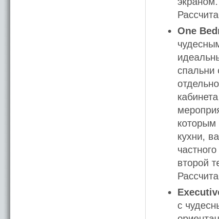
экраном.
Рассчита
One Bedr
чудесным
идеальны
спальни 
отдельно
кабинета
мероприя
которым 
кухни, в
частного
второй т
Рассчита
Executiv
с чудесн
ориентац