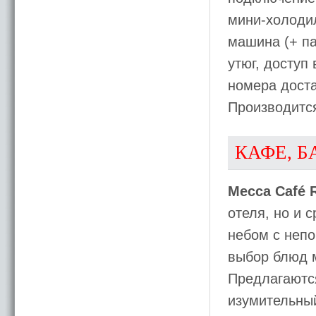
мини-холодил
машина (+ па
утюг, доступ
номера доста
Производитс
КАФЕ, Б
Mecca Café R
отеля, но и 
небом с непо
выбор блюд м
Предлагаются
изумительный