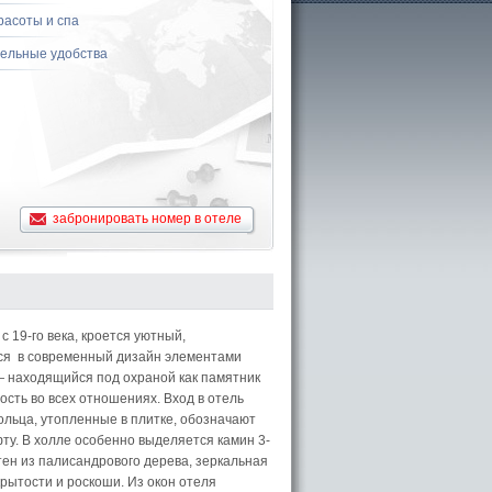
расоты и спа
ельные удобства
забронировать номер в отеле
 19-го века, кроется уютный,
ся в современный дизайн элементами
— находящийся под охраной как памятник
сть во всех отношениях. Вход в отель
льца, утопленные в плитке, обозначают
фту. В холле особенно выделяется камин 3-
ен из палисандрового дерева, зеркальная
крытости и роскоши. Из окон отеля