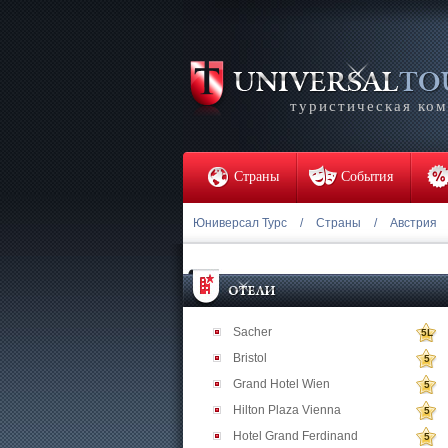
туристическая ко
Страны
События
Юниверсал Турс
/
Страны
/
Австрия
Sacher
5L
Bristol
5
Grand Hotel Wien
5
Hilton Plaza Vienna
5
Hotel Grand Ferdinand
5