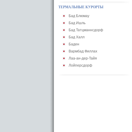
ТЕРМАЛЬНЫЕ КУРОРТЫ
Бад Блюмау
Бад Ишль
Бад Татцманнсдорф
Бад Халл
Баден
Вармбад Филлах
Лаа-ан-дер-Тайя
Лойперсдорф