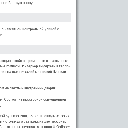
г» и Венскую оперу.
но извечтной центральной улицей с
и.
ающие в себе современные и классические
ые комнаты. Интерьер выдержен в тепло-
 вид на исторический кольцевой бульвар
ом на светлый внутренний дворик.
.м. Состоят из просторной совмещенной
е.
вой бульвар Ринг, общая площадь которых
ный столик для завтрака на две персоны,
В некоторых номерах категории X-Ordinary