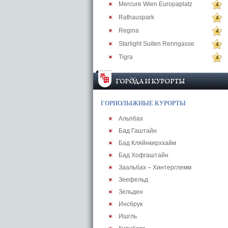
Mercure Wien Europaplatz
4
Rathauspark
4
Regina
4
Starlight Suiten Renngasse
4
Tigra
4
ГОРНОЛЫЖНЫЕ КУРОРТЫ
Альпбах
Бад Гаштайн
Бад Кляйнкирххайм
Бад Хофгаштайн
Заальбах – Хинтерглемм
Зеефельд
Зельден
Инсбрук
Ишгль