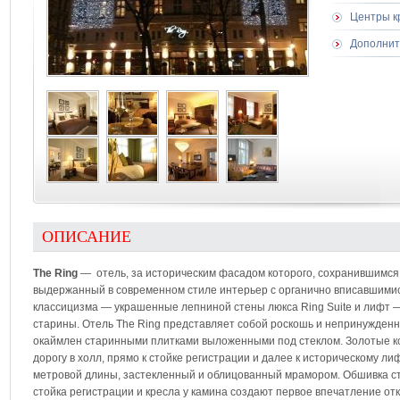
Центры к
Дополнит
ОПИСАНИЕ
The Ring
— отель, за историческим фасадом которого, сохранившимся с
выдержанный в современном стиле интерьер с органично вписавшими
классицизма — украшенные лепниной стены люкса Ring Suite и лифт 
старины. Отель The Ring представляет собой роскошь и непринужденно
окаймлен старинными плитками выложенными под стеклом. Золотые ко
дорогу в холл, прямо к стойке регистрации и далее к историческому ли
метровой длины, застекленный и облицованный мрамором. Обшивка ст
стойка регистрации и кресла у камина создают первое впечатление от