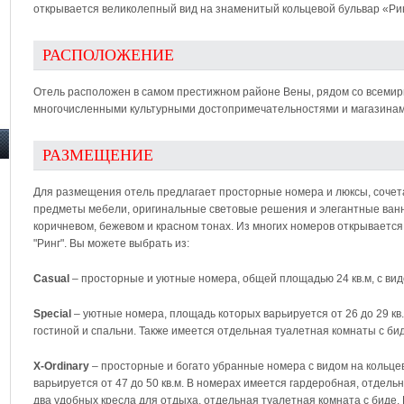
открывается великолепный вид на знаменитый кольцевой бульвар «Рин
РАСПОЛОЖЕНИЕ
Отель расположен в самом престижном районе Вены, рядом со всемир
многочисленными культурными достопримечательностями и магазинам
РАЗМЕЩЕНИЕ
Для размещения отель предлагает просторные номера и люксы, сочет
предметы мебели, оригинальные световые решения и элегантные ванн
коричневом, бежевом и красном тонах. Из многих номеров открывается
"Ринг". Вы можете выбрать из:
Casual
– просторные и уютные номера, общей площадью 24 кв.м, с вид
Special
– уютные номера, площадь которых варьируется от 26 до 29 кв
гостиной и спальни. Также имеется отдельная туалетная комнаты с бид
X-Ordinary
– просторные и богато убранные номера с видом на кольце
варьируется от 47 до 50 кв.м. В номерах имеется гардеробная, отдель
два удобных кресла для отдыха, отдельная туалетная комната с биде. 