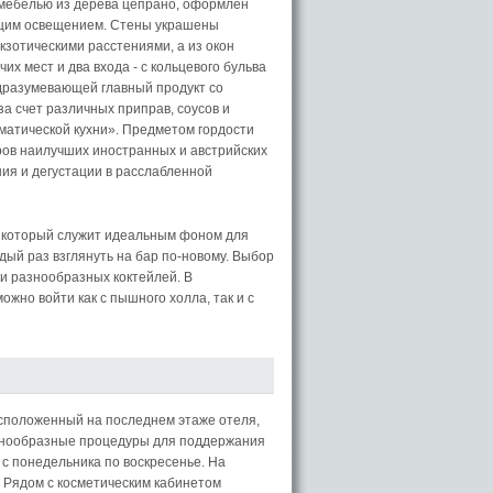
 мебелью из дерева цепрано, оформлен
ящим освещением. Стены украшены
кзотическими расстениями, а из окон
их мест и два входа - с кольцевого бульва
одразумевающей главный продукт со
а счет различных приправ, соусов и
оматической кухни». Предметом гордости
ров наилучших иностранных и австрийских
ия и дегустации в расслабленной
, который служит идеальным фоном для
й раз взглянуть на бар по-новому. Выбор
 и разнообразных коктейлей. В
жно войти как с пышного холла, так и с
асположенный на последнем этаже отеля,
азнообразные процедуры для поддержания
 с понедельника по воскресенье. На
. Рядом с косметическим кабинетом