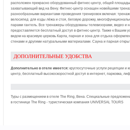
расположен прекрасно оборудованный фитнес-центр, общей площадью 
захватывающий вид на Вену. Фитнес-центр оснащен новейшими тренаж
разнообразными вариантами проведения тренировок включая: тренажер
велосипед для езды лёжа и стоя, беговую дорожку, многофункциональн
парами гантель. Все тренажеры оборудованы телевизорами, видео и н
предоставляется бесплатный доступ в фитнес-центр. Также к Вашим ус
видом на красивую церковь Карла, парная и зона для отдыха оформл
стенами и другими натуральными материалами. Сауна и парная открыт
ДОПОЛНИТЕЛЬНЫЕ УДОБСТВА
Дополнительно в отеле имеется:
круглосуточные услуги рецепции и к
центр, бесплатный высокоскоростной доступ в интернет, парковка, лиф
Туры с размещением в отеле The Ring, Вена. Специальные предложен
в гостинице The Ring - туристическая компания UNIVERSAL TOURS