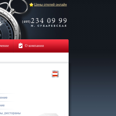
Цены отелей онлайн
чение
О компании
е
жение
ние
ры, рестораны