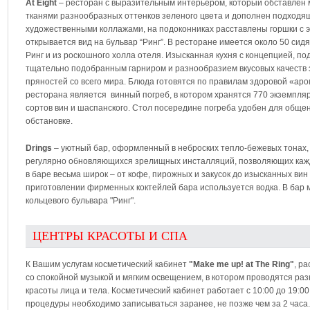
At Eight
– ресторан с выразительным интерьером, который обставлен
тканями разнообразных оттенков зеленого цвета и дополнен подход
художественными коллажами, на подоконниках расставлены горшки с э
открывается вид на бульвар “Ринг”. В ресторане имеется около 50 сидяч
Ринг и из роскошного холла отеля. Изысканная кухня с концепцией, п
тщательно подобранным гарниром и разнообразием вкусовых качеств з
пряностей со всего мира. Блюда готовятся по правилам здоровой «ар
ресторана является винный погреб, в котором хранятся 770 экземпля
сортов вин и шаспанского. Стол посередине погреба удобен для общен
обстановке.
Drings
– уютный бар, оформленный в неброских тепло-бежевых тонах
регулярно обновляющихся зрелищных инсталляций, позволяющих кажды
в баре весьма широк – от кофе, пирожных и закусок до изысканных вин
приготовлении фирменных коктейлей бара используется водка. В бар мо
кольцевого бульвара "Ринг".
ЦЕНТРЫ КРАСОТЫ И СПА
К Вашим услугам косметический кабинет
"Make me up! at The Ring"
, р
со спокойной музыкой и мягким освещением, в котором проводятся р
красоты лица и тела. Косметический кабинет работает с 10:00 до 19:00
процедуры необходимо записываться заранее, не позже чем за 2 часа