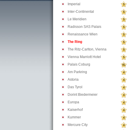
Imperial
5
Inter-Continental
5
Le Meridien
5
Radisson SAS Palais
5
Renaissance Wien
5
The Ring
5
The Ritz-Carlton, Vienna
5
Vienna Marriott Hotel
5
Palais Coburg
4L
Am Parkring
4
Astoria
4
Das Tyrol
4
Dorint Biedermeier
4
Europa
4
Kaiserhof
4
Kummer
4
Mercure City
4