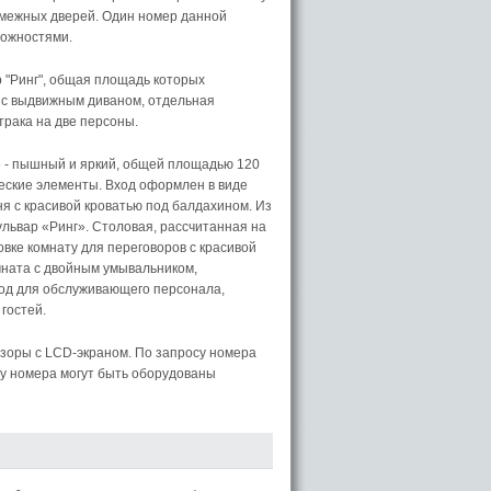
смежных дверей. Один номер данной
можностями.
 "Ринг", общая площадь которых
на с выдвижным диваном, отдельная
трака на две персоны.
 - пышный и яркий, общей площадью 120
ческие элементы. Вход оформлен в виде
я с красивой кроватью под балдахином. Из
ульвар «Ринг». Столовая, рассчитанная на
вке комнату для переговоров с красивой
мната с двойным умывальником,
ход для обслуживающего персонала,
гостей.
визоры с LCD-экраном. По запросу номера
ту номера могут быть оборудованы