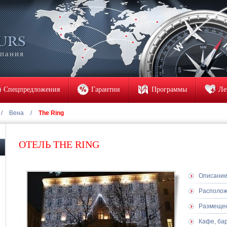
мпания
Спецпредложения
Гарантии
Программы
Ле
/
Вена
/
The Ring
ОТЕЛЬ THE RING
Описани
Располо
Размеще
Кафе, ба