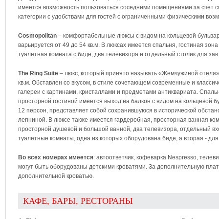
имеется возможность пользоваться соседними помещениями за счет 
категории с удобствами для гостей с ограниченными физическими воз
Cosmopolitan
– комфортабельные люксы с видом на кольцевой бульвар
варьируется от 49 до 54 кв.м. В люксах имеется спальня, гостиная зо
туалетная комната с биде, два телевизора и отдельный столик для зав
The Ring Suite
– люкс, который принято называть «Жемчужиной отеля»
кв.м. Обставлен со вкусом, в стиле сочетающем современные и класси
галереи с картинами, кристаллами и предметами антиквариата. Спальн
просторной гостиной имеется выход на балкон с видом на кольцевой б
12 персон, представляет собой сохранившуюся в исторической обстано
лепниной. В люксе также имеется гардеробная, просторная ванная ко
просторной душевой и большой ванной, два телевизора, отдельный в
туалетные комнаты, одна из которых оборудована биде, а вторая - для 
Во всех номерах имеется
: автоответчик, кофеварка Nespresso, теле
могут быть оборудованы детскими кроватями. За дополнительную пла
дополнительной кроватью.
КАФЕ, БАРЫ, РЕСТОРАНЫ