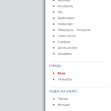
Кирхберг
Китцбюэль
Лех
Майрхофен
Нойштифт
Обергургль – Хохгургль
Санкт-Антон
Серфаус
Целль ам Зее
Шладминг
ГОРОДА
Вена
Зальцбург
ОТДЫХ НА ОЗЕРАХ
Пёрчах
Фельден