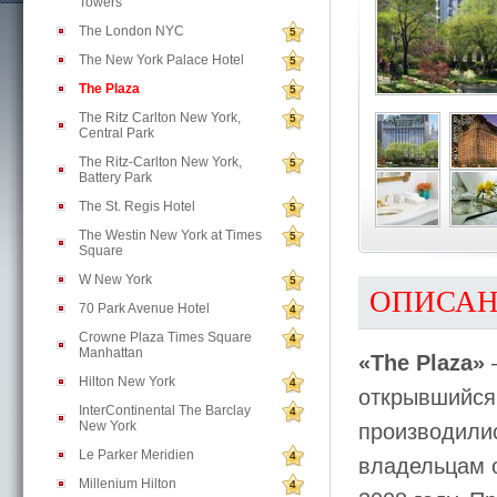
Towers
The London NYC
5
The New York Palace Hotel
5
The Plaza
5
The Ritz Carlton New York,
5
Central Park
The Ritz-Carlton New York,
5
Battery Park
The St. Regis Hotel
5
The Westin New York at Times
5
Square
W New York
5
ОПИСА
70 Park Avenue Hotel
4
Crowne Plaza Times Square
4
Manhattan
«The Plaza»
—
Hilton New York
4
открывшийся 
InterContinental The Barclay
4
New York
производили
Le Parker Meridien
4
владельцам 
Millenium Hilton
4