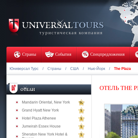
туристическая компания
Страны
События
Спецпредложения
Юниверсал Турс
/
Страны
/
США
/
Нью-Йорк
/
The Plaza
ОТЕЛЬ THE 
Mandarin Oriental, New York
5L
Grand Hyatt New York
5
Hotel Plaza Athenee
5
Jumeirah Essex House
5
Sheraton New York Hotel &
5