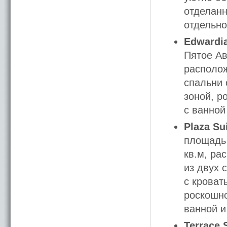
отделанн
отдельно
Edwardia
Пятое Ав
располож
спальни 
зоной, р
с ванной
Plaza Su
площадь 
кв.м, ра
из двух 
с кроват
роскошно
ванной и
Terrace 