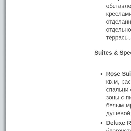
обставле
креслами
отделанн
отдельно
террасы.
Suites & Spe
Rose Sui
кв.м, ра
спальни 
зоны с п
белым мр
душевой
Deluxe R
благоуст