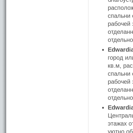
располож
спальни 
рабочей 
отделанн
отдельно
Edwardia
город ил
кв.м, ра
спальни 
рабочей 
отделанн
отдельно
Edwardia
Централь
этажах о
уютно об