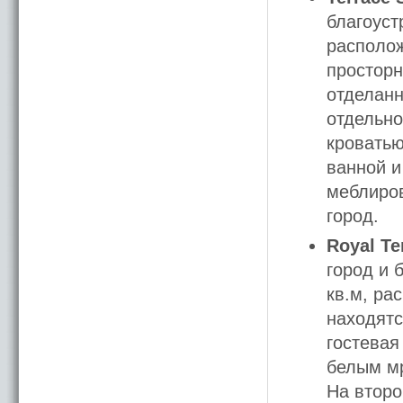
благоуст
располож
просторн
отделанн
отдельно
кроватью
ванной и
меблиров
город.
Royal Te
город и 
кв.м, ра
находятс
гостевая
белым мр
На второ