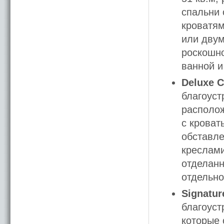
спальни 
кроватям
или двум
роскошн
ванной и
Deluxe 
благоуст
располож
с кроват
обставле
креслами
отделанн
отдельно
Signatu
благоуст
которые 