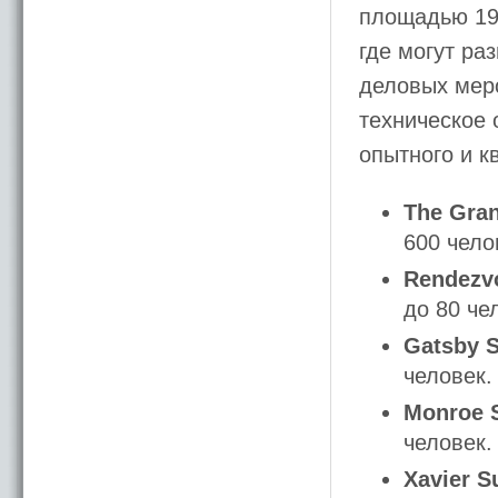
площадью 19
где могут ра
деловых мер
техническое 
опытного и 
The Gra
600 чело
Rendezv
до 80 че
Gatsby S
человек.
Monroe S
человек.
Xavier S