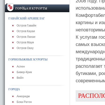
2008 году. 
использован
Комфортабел
ГАВАЙСКИЙ АРХИПЕЛАГ
картины и и
Остров Гавайи
неповторимы
Остров Кауаи
К услугам го
Остров Ланаи
Остров Мауи
самых взыска
Остров Оаху
международн
традиционны
ГОРНОЛЫЖНЫЕ КУРОРТЫ
располагает 
Аспен
Бивер-Крик
бутиками, р
Вейл
современным
ГОРОДА
РАСПОЛ
Анкоридж
Бока Ратон