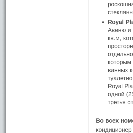
роскошна
стеклянн
Royal Pl
Авеню и 
кв.м, ко
просторн
отдельно
которым 
ванных к
туалетно
Royal Pl
одной (2
третья с
Во всех ном
кондиционер 