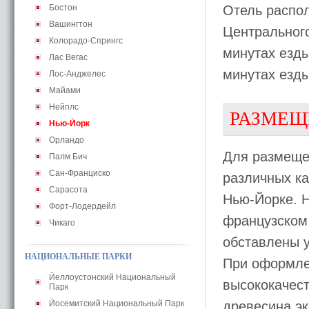
Бостон
Отель распол
Вашингтон
Центрального
Колорадо-Спрингс
минутах езды
Лас Вегас
минутах езды
Лос-Анджелес
Майами
Нейплс
РАЗМЕЩ
Нью-Йорк
Орландо
Для размеще
Палм Бич
Сан-Франциско
различных ка
Сарасота
Нью-Йорке. 
Форт-Лодердейл
французском 
Чикаго
обставлены 
НАЦИОНАЛЬНЫЕ ПАРКИ
При оформле
Йеллоустонский Национальный
высококачест
Парк
Йосемитский Национальный Парк
древесина эк