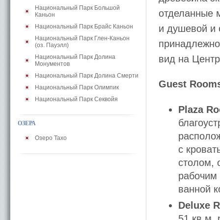
Национальный Парк Большой
отделанные 
Каньон
Национальный Парк Брайс Каньон
и душевой и
Национальный Парк Глен-Каньон
принадлежнос
(оз. Пауэлл)
Национальный Парк Долина
вид на Центр
Монументов
Национальный Парк Долина Смерти
Guest Room
Национальный Парк Олимпик
Национальный Парк Секвойя
Plaza R
благоуст
ОЗЕРА
располож
Озеро Тахо
с кроват
столом, 
рабочим
ванной к
Deluxe 
51 кв.м,