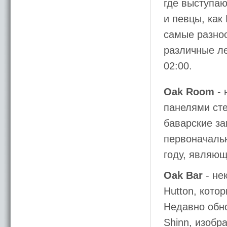
где выступаю
и певцы, как
самые разноо
различные ле
02:00.
Oak Room
- 
панелями ст
баварские за
первоначальн
году, являющ
Oak Bar
- не
Hutton, кото
Недавно обно
Shinn, изобр