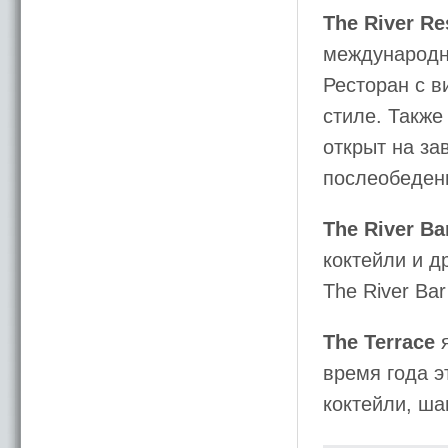
The River Re
международно
Ресторан с 
стиле. Также
открыт на за
послеобеденн
The River Ba
коктейли и д
The River Ba
The Terrace
я
время года э
коктейли, ша