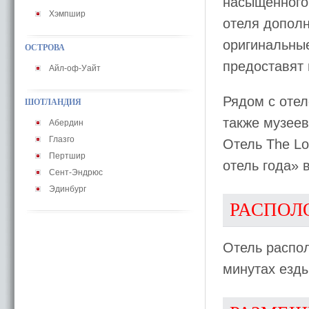
насыщенного 
Хэмпшир
отеля допол
оригинальные
ОСТРОВА
предоставят
Айл-оф-Уайт
Рядом с отел
ШОТЛАНДИЯ
также музеев
Абердин
Глазго
Отель The Lo
Пертшир
отель года» в
Сент-Эндрюс
Эдинбург
РАСПОЛ
Отель распол
минутах езды