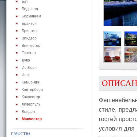
Бат
Бедфорд
Бирмингем
Брайтон
Бристоль
Виндзор
Винчестер
Глостер
Дувр
Истборн
Йорк
ОПИСА
Кембридж
Кентербери
Колчестер
Фешенебель
Ливерпуль
стиле, предл
Лондон
гостей прост
Манчестер
условия для 
ГРАФСТВА