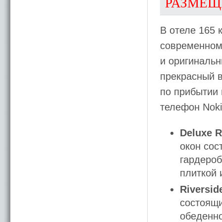
РАЗМЕЩ
В отеле 165
современном
и оригиналь
прекрасный в
по прибытии
телефон Noki
Deluxe 
окон сос
гардероб
плиткой 
Riversid
состоящи
обеденно