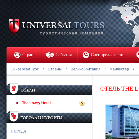
туристическая компания
Страны
События
Спецпредложения
Юниверсал Турс
/
Страны
/
Великобритания
/
Манчестер
/
ОТЕЛЬ THE 
The Lowry Hotel
5
ГОРОДА