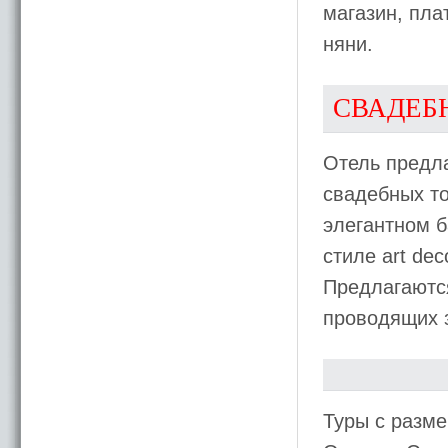
магазин, пла
няни.
СВАДЕБ
Отель предла
свадебных то
элегантном б
стиле art de
Предлагаютс
проводящих 
Туры с разме