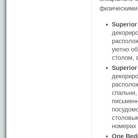
физическими
Superior
декориро
располож
уютно об
столом, 
Superior
декориро
располож
спальни,
письменн
посудомо
столовым
номерах 
One Bedr