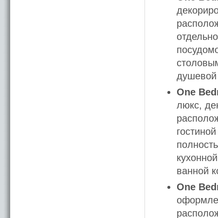
декориро
располож
отдельно
посудомо
столовым
душевой 
One Bedr
люкс, де
располож
гостиной
полность
кухонной
ванной к
One Bedr
оформлен
располож