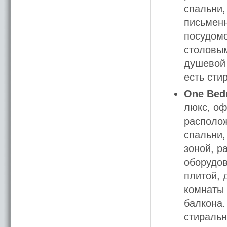
спальни,
письменн
посудомо
столовым
душевой 
есть сти
One Bedr
люкс, оф
располож
спальни,
зоной, р
оборудов
плитой, 
комнаты 
балкона.
стиральн