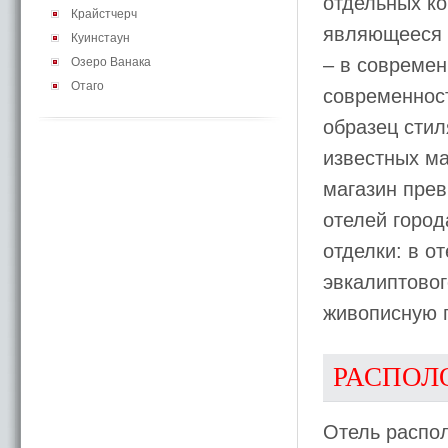
отдельных ко
Крайстчерч
являющееся 
Куинстаун
– в совреме
Озеро Ванака
Отаго
современнос
образец стил
известных ма
магазин прев
отелей город
отделки: в о
эвкалиптовог
живописную г
РАСПОЛ
Отель распо