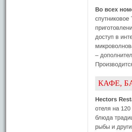
Во всех ном
спутниковое 
приготовлени
доступ в инт
микроволнова
– дополните
Производитс
КАФЕ, Б
Hectors Rest
отеля на 120
блюда тради
рыбы и друг