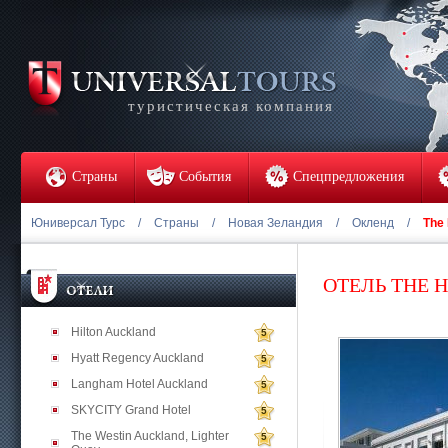
туристическая компания
Страны
События
Спецпредложения
Юниверсал Турс
/
Страны
/
Новая Зеландия
/
Окленд
/
The 
ОТЕЛЬ THE 
Hilton Auckland
5
Hyatt Regency Auckland
5
Langham Hotel Auckland
5
SKYCITY Grand Hotel
5
The Westin Auckland, Lighter
5