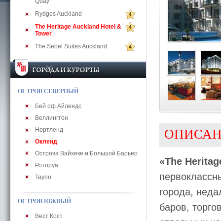
Quay
Rydges Auckland
4
The Heritage Auckland Hotel &
4
Tower
The Sebel Suites Auckland
4
ОСТРОВ СЕВЕРНЫЙ
Бей оф Айлендс
Веллингтон
Нортленд
ОПИСА
Окленд
Острова Вайхеке и Большой Барьер
«The Heritag
Роторуа
первоклассн
Таупо
города, неда
ОСТРОВ ЮЖНЫЙ
баров, торго
Вест Кост