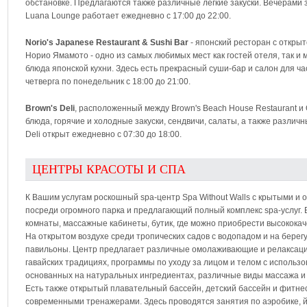
обстановке. Предлагаются также различные легкие закуски. Вечерами з
Luana Lounge работает ежедневно с 17:00 до 22:00.
Norio's Japanese Restaurant & Sushi Bar
- японский ресторан с откры
Норио Ямамото - одно из самых любимых мест как гостей отеля, так и
блюда японской кухни. Здесь есть прекрасный суши-бар и салон для ча
четверга по понедельник с 18:00 до 21:00.
Brown's Deli
, расположенный между Brown's Beach House Restaurant и 
блюда, горячие и холодные закуски, сендвичи, салаты, а также различны
Deli открыт ежедневно с 07:30 до 18:00.
ЦЕНТРЫ КРАСОТЫ И СПА
К Вашим услугам роскошный spa-центр Spa Without Walls с крытыми 
посреди огромного парка и предлагающий полный комплекс spa-услуг. 
комнаты, массажные кабинеты, бутик, где можно приобрести высокока
На открытом воздухе среди тропических садов с водопадом и на бере
павильоны. Центр предлагает различные омолаживающие и релаксац
гавайских традициях, программы по уходу за лицом и телом с использо
основанных на натуральных ингредиентах, различные виды массажа и 
Есть также открытый плавательный бассейн, детский бассейн и фитн
современными тренажерами. Здесь проводятся занятия по аэробике, йог