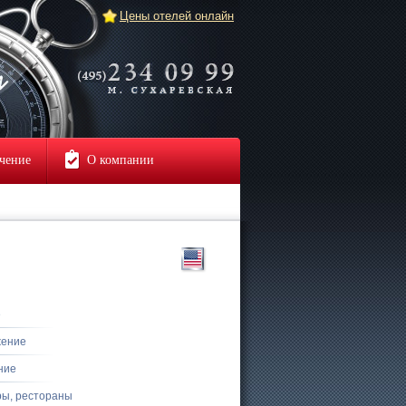
Цены отелей онлайн
чение
О компании
е
жение
ние
ры, рестораны