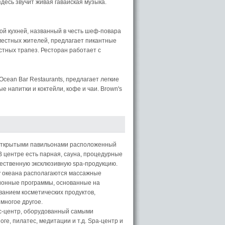
десь звучит живая гавайская музыка.
той кухней, названный в честь шеф-повара
 местных жителей, предлагает пикантные
стных трапез. Ресторан работает с
Ocean Bar Restaurants, предлагает легкие
е напитки и коктейли, кофе и чаи. Brown's
и открытыми павильонами расположенный
В центре есть парная, сауна, процедурные
чественную эксклюзивную spa-продукцию.
гу океана располагаются массажные
ионные программы, основанные на
ванием косметических продуктов,
многое другое.
ес-центр, оборудованный самыми
е, пилатес, медитации и т.д. Spa-центр и