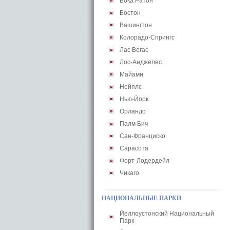
Бока Ратон
Бостон
Вашингтон
Колорадо-Спрингс
Лас Вегас
Лос-Анджелес
Майами
Нейплс
Нью-Йорк
Орландо
Палм Бич
Сан-Франциско
Сарасота
Форт-Лодердейл
Чикаго
НАЦИОНАЛЬНЫЕ ПАРКИ
Йеллоустонский Национальный
Парк