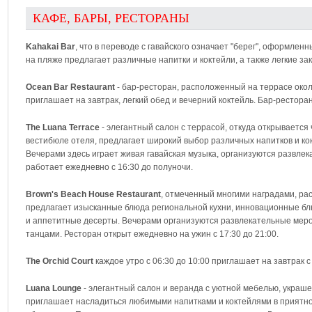
КАФЕ, БАРЫ, РЕСТОРАНЫ
Kahakai Bar
, что в переводе с гавайского означает "берег", оформле
на пляже предлагает различные напитки и коктейли, а также легкие зак
Ocean Bar Restaurant
- бар-ресторан, расположенный на террасе около
приглашает на завтрак, легкий обед и вечерний коктейль. Бар-ресторан
The Luana Terrace
- элегантный салон с террасой, откуда открывается
вестибюле отеля, предлагает широкий выбор различных напитков и кокт
Вечерами здесь играет живая гавайская музыка, организуются развлек
работает ежедневно с 16:30 до полуночи.
Brown's Beach House Restaurant
, отмеченный многими наградами, рас
предлагает изысканные блюда региональной кухни, инновационные блю
и аппетитные десерты. Вечерами организуются развлекательные мер
танцами. Ресторан открыт ежедневно на ужин с 17:30 до 21:00.
The Orchid Court
каждое утро с 06:30 до 10:00 приглашает на завтрак
Luana Lounge
- элегантный салон и веранда с уютной мебелью, украш
приглашает насладиться любимыми напитками и коктейлями в приятно