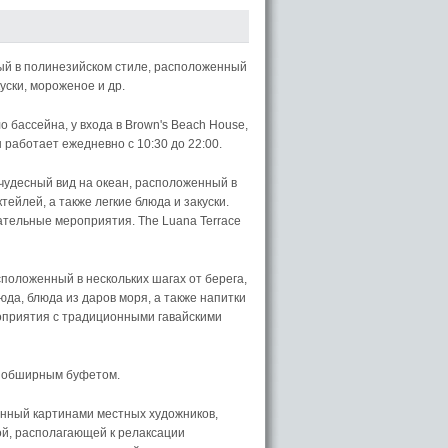
нный в полинезийском стиле, расположенный
уски, мороженое и др.
 бассейна, у входа в Brown's Beach House,
 работает ежедневно с 10:30 до 22:00.
 чудесный вид на океан, расположенный в
ейлей, а также легкие блюда и закуски.
ательные мероприятия. The Luana Terrace
положенный в нескольких шагах от берега,
да, блюда из даров моря, а также напитки
оприятия с традиционными гавайскими
 с обширным буфетом.
енный картинами местных художников,
й, располагающей к релаксации