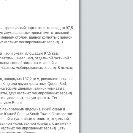
на тропический парк отеля, площадью 97,5
вумя двухспальными кроватями, отдельной
ьменным столом, ванной комнаты с ванной
вух частных меблированных веранд. В
 Тихий океан, площадью 97,5 кв.м,
роватями Queen Bed, отдельной гостиной с
олом, ванной комнаты с ванной и
х частных меблированных веранд. В люксах
н, площадью 137,2 кв.м, расположенные на
ю King или двумя кроватями Queen Bed,
нцузскими дверями, ванной комнаты с
наты, двух частных меблированных веранд.
 как дополнительную кровать. Есть
eanview Room.
с панорамным видом на Тихий океан и
аже Южной Башни South Tower. Люкс состоит
й зоной и туалетным столиком, отдельной
ванной кухни, ванной комнаты с джакузи и
х частных меблированных веранд. Есть