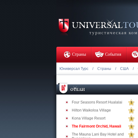
туристическая ко
Страны
События
Юниверсал Турс
/
Страны
/
США
/
Four Seasons Resort Hualalai
5
Hilton Waikoloa Village
5
Kona Village Resort
5
The Fairmont Orchid, Hawaii
5
The Mauna Lani Bay Hotel and
5