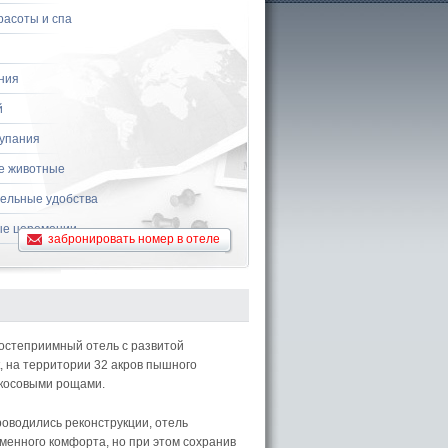
расоты и спа
ния
й
купания
е животные
ельные удобства
е церемонии
забронировать номер в отеле
остеприимный отель с развитой
, на территории 32 акров пышного
окосовыми рощами.
проводились реконструкции, отель
енного комфорта, но при этом сохранив