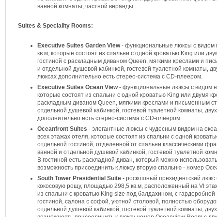
ванной комнаты, частной веранды.
Suites & Speciality Rooms:
Executive Suites Garden View
- функциональные люксы с видом 
кв.м, которые состоят из спальни с одной кроватью King или д
гостиной с раскладным диваном Queen, мягкими креслами и пис
и отдельной душевой кабинкой, гостевой туалетной комнаты, д
люксах дополнительно есть стерео-система с CD-плеером.
Executive Suites Ocean View
- функциональные люксы с видом на
которые состоят из спальни с одной кроватью King или двумя к
раскладным диваном Queen, мягкими креслами и письменным ст
отдельной душевой кабинкой, гостевой туалетной комнаты, дву
дополнительно есть стерео-система с CD-плеером.
Oceanfront Suites
- элегантные люксы с чудесным видом на океа
всех этажах отеля, которые состоят из спальни с одной кровать
отдельной гостиной, отделенной от спальни классическими фра
ванной и отдельной душевой кабинкой, гостевой туалетной ком
В гостиной есть раскладной диван, который можно использовать
возможность присоединить к люксу вторую спальню - номер Oc
South Tower Presidential Suite
- роскошный президентский люкс 
кокосовую рощу, площадью 298,5 кв.м, расположенный на VI эт
из спальни с кроватью King size под балдахином, с гардеробно
гостиной, салона с софой, уютной столовой, полностью оборудо
отдельной душевой кабинкой, гостевой туалетной комнаты, дву