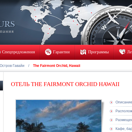
мпания
Спецпредложения
Гарантии
Программы
Ле
Остров Гавайи
/
The Fairmont Orchid, Hawaii
ОТЕЛЬ THE FAIRMONT ORCHID HAWAII
Описани
Располо
Размеще
Кафе, ба