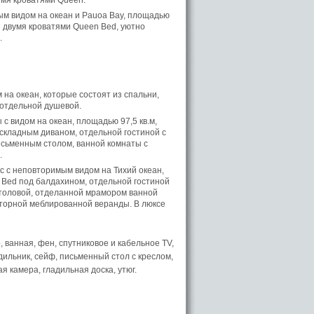
умя кроватями Queen.
м видом на океан и Pauoa Bay, площадью
ли двумя кроватями Queen Bed, уютно
.
на океан, которые состоят из спальни,
 отдельной душевой.
с видом на океан, площадью 97,5 кв.м,
аскладным диваном, отдельной гостиной с
сьменным столом, ванной комнаты с
.
с с неповторимым видом на Тихий океан,
g Bed под балдахином, отдельной гостиной
столовой, отделанной мрамором ванной
сторной меблированной веранды. В люксе
ванная, фен, спутниковое и кабельное TV,
удильник, сейф, письменный стол с креслом,
я камера, гладильная доска, утюг.