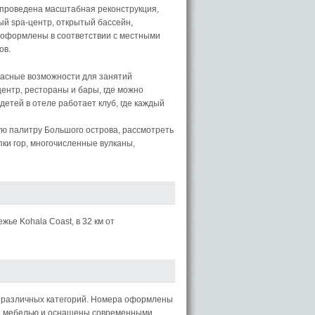
а проведена масштабная реконструкция,
ый spa-центр, открытый бассейн,
я оформлены в соответствии с местными
ов.
расные возможности для занятий
ентр, рестораны и бары, где можно
детей в отеле работает клуб, где каждый
ую палитру Большого острова, рассмотреть
ки гор, многочисленные вулканы,
ье Kohala Coast, в 32 км от
 различных категорий. Номера оформлены
ой мебелью и оснащены современными