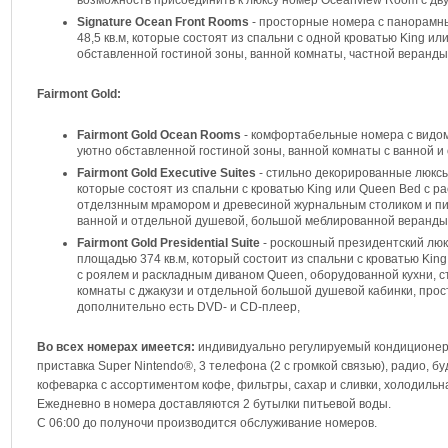
возможность присоединить к люксу номер Oceanview Room с дв
Signature Ocean Front Rooms
- просторные номера с панорамны
48,5 кв.м, которые состоят из спальни с одной кроватью King и
обставленной гостиной зоны, ванной комнаты, частной веранды
Fairmont Gold:
Fairmont Gold Ocean Rooms
- комфортабельные номера с видом 
уютно обставленной гостиной зоны, ванной комнаты с ванной и
Fairmont Gold Executive Suites
- стильно декорированные люксы 
которые состоят из спальни с кроватью King или Queen Bed с р
отделзнным мрамором и древесиной журнальным столиком и пи
ванной и отдельной душевой, большой меблированной веранды
Fairmont Gold Presidential Suite
- роскошный президентский люк
площадью 374 кв.м, который состоит из спальни с кроватью Kin
с роялем и раскладным диваном Queen, оборудованной кухни, 
комнаты с джакузи и отдельной большой душевой кабинки, про
дополнительно есть DVD- и CD-плеер,
Во всех номерах имеется:
индивидуально регулируемый кондиционер, 
приставка Super Nintendo®, 3 телефона (2 с громкой связью), радио, б
кофеварка с ассортиментом кофе, фильтры, сахар и сливки, холодильна
Ежедневно в номера доставляются 2 бутылки питьевой воды.
С 06:00 до полуночи производится обслуживание номеров.