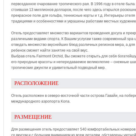
первозданное очарование тропического рая. В 1996 году в отеле был
стоившая 13 миллионов долларов, после чего здесь открылся роскошн
прекрасное поле для гольфа, теннисные корты и т.д. Интерьеры отел
традициями и особенностями и украшены работами местных художник
Отель предоставляет множество вариантов проведения досуга и прек
различными видами спорта. К Вашим услугам также современный spa-ц
отведать множество вкуснейших блюд различных регионов мира, а для 
ребенок сможет найти занятие на свой вкус.
Выбрав отель Fairmont Orchid, Вы сможете открыть для себя богатейш
его природные красоты и непередаваемое великолепие – снежные шап
тропические джунгли и удивительный подводный мир.
РАСПОЛОЖЕНИЕ
Отель расположен в северо-восточной части острова Гавайи, на побереж
международного аэропорта Kona.
РАЗМЕЩЕНИЕ
Для размещения отель предоставляет 540 комфортабельных номеров
со вкусом и с большим вниманием ко всем деталям, обставлены уютн