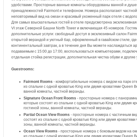
удобствами. Просторные ванные комнаты оборудованы ванной и душе
принадлежностей Fairmont и телефоном. Номера располагают частной 
неповторимый вид на океан и красивый ухоженный парк отеля с водоп
Для самых взыскательных гостей в отеле предусмотрена эксклюзивная
VI этаж Северной Башни North Tower и включающая 45 номеров. Гостя
дополнительные услуги: свободный доступ в эксклюзивный салон Fairm
открытой верандой и уютный бар, оформленный в гавайском стиле, где 
континентальный завтрак, а в течение дня Вы можете наслаждаться ар
подаваемым с 15:00 до 17:00, воспользоваться компьютерами, подключе
отдельная стойка регистрации, дополнительная чистка обуви и другие 
Guestrooms:
Fairmont Rooms
- комфортабельные номера с видом на парк оте
из спальни с одной кроватью King или двумя кроватями Queen B
ванной комнаты, частной веранды.
Signature Ocean Front Rooms
- просторные номера с панорамны
которые состоят из спальни с одной кроватью King или двумя 
гостиной зоны, ванной комнаты, частной веранды.
Partial Ocean View Rooms
- просторные номера с частичным вид
состоят из спальни с одной кроватью King или двумя кроватями
зоны, ванной комнаты, частной веранды.
Ocean View Rooms
- просторные номера с боковым видом на оке
из спальни с одной кроватью King или двумя кроватями Queen B