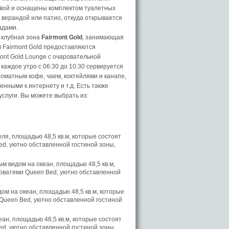
вой и оснащены комплектом туалетных
верандой или патио, откуда открывается
адами.
 клубная зона
Fairmont Gold
, занимающая
м Fairmont Gold предоставляются
ont Gold Lounge с очаровательной
каждое утро с 06:30 до 10:30 сервируется
оматным кофе, чаем, коктейлями и канапе,
нными к интернету и т.д. Есть также
услуги. Вы можете выбрать из:
ля, площадью 48,5 кв.м, которые состоят
ed, уютно обставленной гостиной зоны,
м видом на океан, площадью 48,5 кв.м,
кроватями Queen Bed, уютно обставленной
ом на океан, площадью 48,5 кв.м, которые
 Queen Bed, уютно обставленной гостиной
ан, площадью 48,5 кв.м, которые состоят
ed, уютно обставленной гостиной зоны,