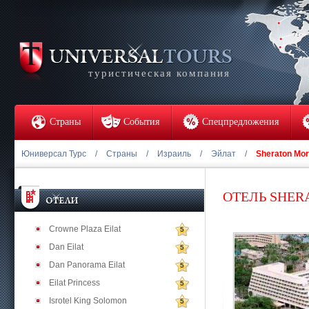
туристическая компания
Страны
События
Спецпредложения
Юниверсал Турс
/
Страны
/
Израиль
/
Эйлат
/
Sheraton Mori
ОТЕЛЬ SHER
Crowne Plaza Eilat
5
Dan Eilat
5
Dan Panorama Eilat
5
Eilat Princess
5
Isrotel King Solomon
5