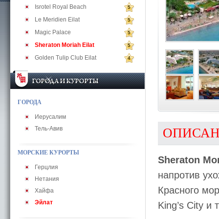
Isrotel Royal Beach
5
Le Meridien Eilat
5
Magic Palace
5
Sheraton Moriah Eilat
5
Golden Tulip Club Eilat
4
ГОРОДА
Иерусалим
Тель-Авив
ОПИСА
МОРСКИЕ КУРОРТЫ
Sheraton Mor
Герцлия
напротив ухо
Нетания
Красного мор
Хайфа
Эйлат
King’s City и