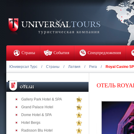
туристическая компания
Страны
События
Спецпредложения
Юниверсал Турс
/
Страны
/
Латвия
/
Рига
/
Royal Casino SP
ОТЕЛЬ ROYAL
Gallery Park Hotel & SPA
5L
Grand Palace Hotel
5L
Dome Hotel & SPA
5
Hotel Bergs
5
Radisson Blu Hotel
5