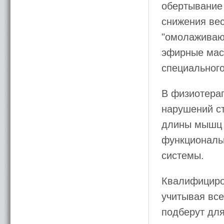
обертывание 
снижения вес
"омолаживаю
эфирные масл
специального
В физиотерап
нарушений ст
длины мышц 
функциональ
системы.
Квалифициров
учитывая вс
подберут для