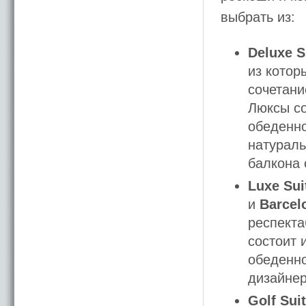
выбрать из:
Deluxe S
из котор
сочетан
Люксы со
обеденно
натураль
балкона 
Luxe Sui
и
Barcel
респекта
состоит 
обеденно
дизайнер
Golf Sui