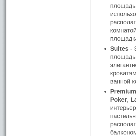
площадью
использо
располаг
комнатой
площадк
Suites
- 
площадью
элегантн
кроватям
ванной к
Premium
Poker
,
L
интерьер
пастельн
располаг
балконом