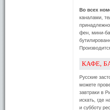
Во всех ном
каналами, те
принадлежнос
фен, мини-ба
бутилированн
Производитс
КАФЕ, Б
Русские заст
можете пров
завтраки в Р
искать, где 
и субботу рес