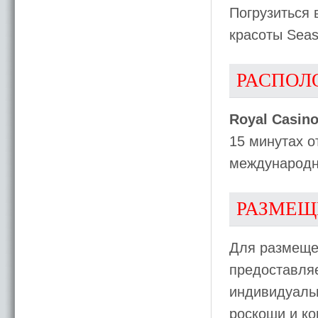
Погрузиться 
красоты Sea
РАСПОЛ
Royal Casino
15 минутах о
международно
РАЗМЕЩ
Для размеще
предоставля
индивидуальн
роскоши и к