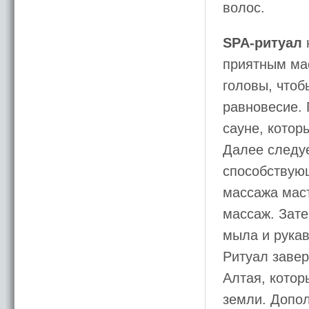
волос.
SPA-ритуал
приятным ма
головы, чтоб
равновесие.
сауне, котор
Далее следу
способствую
массажа мас
массаж. Зат
мыла и рукав
Ритуал завер
Алтая, котор
земли. Допол