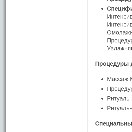
Специфич
Интенсив
Интенсив
Омолажи
Процедур
Увлажня
Процедуры д
Массаж M
Процедур
Ритуальн
Ритуальн
Специальны