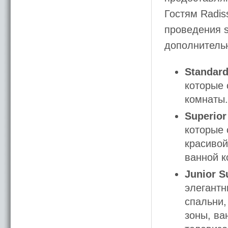
Гостям Radis
проведения s
дополнительн
Standar
которые 
комнаты.
Superio
которые 
красивой
ванной к
Junior S
элегантн
спальни,
зоны, ва