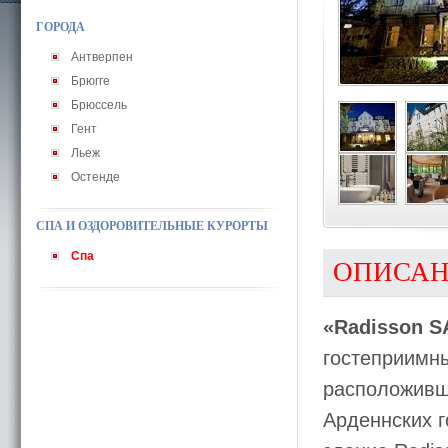
ГОРОДА
Антверпен
Брюгге
Брюссель
Гент
Льеж
Остенде
СПА И ОЗДОРОВИТЕЛЬНЫЕ КУРОРТЫ
Спа
ОПИСА
«Radisson S
гостеприимн
расположивши
Арденнских г