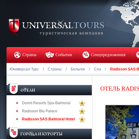
туристическая компания
Страны
События
Спецпредложения
Юниверсал Турс
/
Страны
/
Бельгия
/
Спа
/
Radisson SAS B
ОТЕЛЬ RADI
Dorint Resorts Spa-Balmoral
4
Radisson Blu Palace
4
Radisson SAS Balmoral Hotel
4