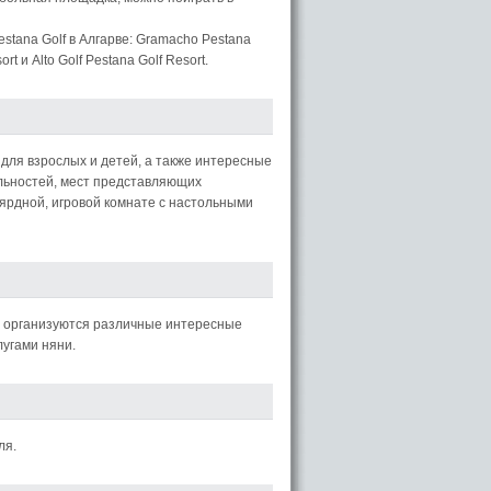
estana Golf в Алгарве: Gramacho Pestana
ort и Alto Golf Pestana Golf Resort.
ля взрослых и детей, а также интересные
ельностей, мест представляющих
ьярдной, игровой комнате с настольными
ub; организуются различные интересные
лугами няни.
ля.