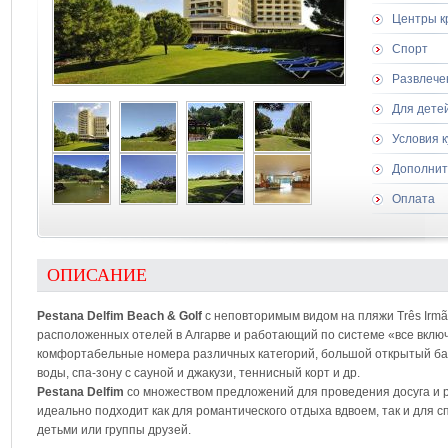
Центры к
Спорт
Развлече
Для дете
Условия 
Дополнит
Оплата
ОПИСАНИЕ
Pestana Delfim Beach & Golf
с неповторимым видом на пляжи Três Irmã
расположенных отелей в Алгарве и работающий по системе «все включ
комфортабельные номера различных категорий, большой открытый б
воды, спа-зону с сауной и джакузи, теннисный корт и др.
Pestana Delfim
со множеством предложений для проведения досуга и р
идеально подходит как для романтического отдыха вдвоем, так и для 
детьми или группы друзей.