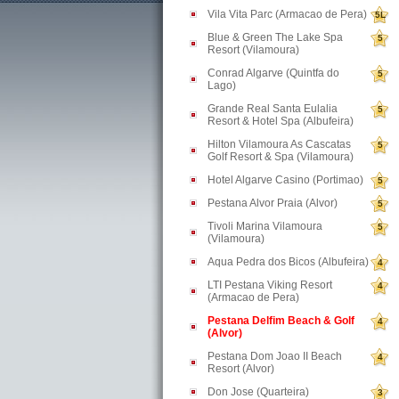
Vila Vita Parc (Armacao de Pera)
5L
Blue & Green The Lake Spa
5
Resort (Vilamoura)
Conrad Algarve (Quintfa do
5
Lago)
Grande Real Santa Eulalia
5
Resort & Hotel Spa (Albufeira)
Hilton Vilamoura As Cascatas
5
Golf Resort & Spa (Vilamoura)
Hotel Algarve Casino (Portimao)
5
Pestana Alvor Praia (Alvor)
5
Tivoli Marina Vilamoura
5
(Vilamoura)
Aqua Pedra dos Bicos (Albufeira)
4
LTI Pestana Viking Resort
4
(Armacao de Pera)
Pestana Delfim Beach & Golf
4
(Alvor)
Pestana Dom Joao II Beach
4
Resort (Alvor)
Don Jose (Quarteira)
3