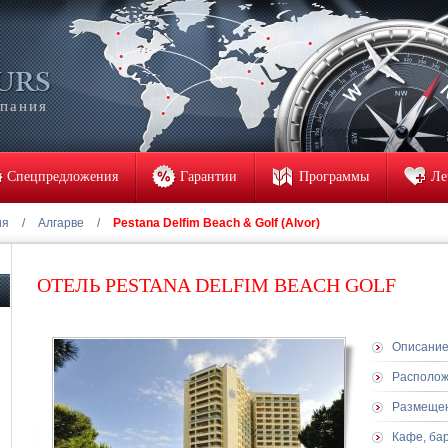
мпания
Спецпредложения
Гарантии
Программы
Ле
ия
/
Алгарве
/
Pestana Delfim Beach & Golf (Alvor)
ОТЕЛЬ PESTANA DELFIM BEACH GOLF
Описани
Располо
Размеще
Кафе, ба