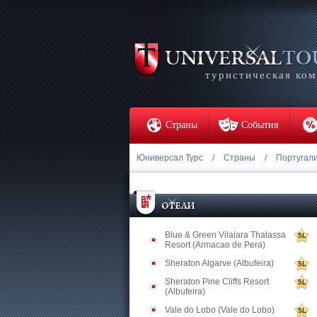
туристическая ко
Страны
События
Юниверсал Турс
/
Страны
/
Португал
Blue & Green Vilalara Thalassa
5L
Resort (Armacao de Pera)
Sheraton Algarve (Albufeira)
5L
Sheraton Pine Cliffs Resort
5L
(Albufeira)
Vale do Lobo (Vale do Lobo)
5L