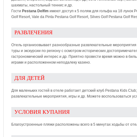
шахматы, настольный теннис и др.
Гости
Pestana Delfim
имеют доступ к 5 полям для гольфа на 18 лунок P
Golf Resort, Vale da Pinta Pestana Golf Resort, Silves Golf Pestana Golf Res
РАЗВЛЕЧЕНИЯ
Отель организовывает разнообразные развлекательные мероприятия д
туры и экскурсии по региону с осмотром исторических достопримечат
гастрономический интерес и др. Приятно провести время можно в бил
играми и расположенном неподалеку казино.
ДЛЯ ДЕТЕЙ
Для маленьких гостей в отеле работает детский клуб Pestana Kids Cl
развлекательные мероприятия, игры и др. Можете воспользоваться ус
УСЛОВИЯ КУПАНИЯ
Благоустроенные пляжи расположены всего в 5 минутах ходьбы от оте