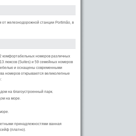
км от железнодорожной станции Portimão, в
2 комфортабельных номеров различных
13 люксов (Suites) и 59 семейных номеров
 мебелью и оснащены современными
тва номеров открываются великолепные
:
идом на благоустроенный парк.
ом на море.
море.
летными принадлежностями ванная
сейф (платно).