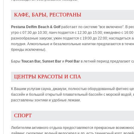
КАФЕ, БАРЫ, РЕСТОРАНЫ
Pestana Delfim Beach & Golf
работает по системе "все включено". В ре
утро с 07:30 до 10:30; ланч подается с 12:30 до 15:00; ежеднвно с 16:0
разнообразные закуски; ужин подается с 19:00 до 22:00; насладитьс
полудня. Алкогольные и безалкогольные напитки предлагаются в тече
бренды исключены).
Бары
Toucan Bar, Sunset Bar
и
Pool Bar
в летний период предлагают с
ЦЕНТРЫ КРАСОТЫ И СПА
К Вашим услугам сауна, джакузи, полностью оборудованный фитнес-це
бассейн и большой открытый плавательный бассейн с морской водой, в
расставлены зонтики и удобные лежаки.
СПОРТ
Любителям активного отдыха предоставляются прекрасные возможнос
дайвинг, снорклинг, водный велосипед и др, есть теннисный корт, вол