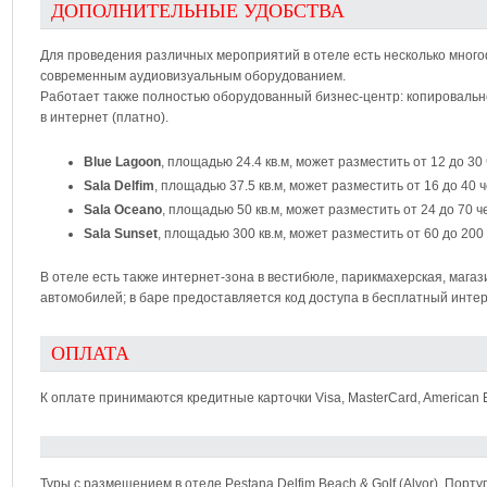
ДОПОЛНИТЕЛЬНЫЕ УДОБСТВА
Для проведения различных мероприятий в отеле есть несколько мног
современным аудиовизуальным оборудованием.
Работает также полностью оборудованный бизнес-центр: копировально
в интернет (платно).
Blue Lagoon
, площадью 24.4 кв.м, может разместить от 12 до 30 
Sala Delfim
, площадью 37.5 кв.м, может разместить от 16 до 40 ч
Sala Oceano
, площадью 50 кв.м, может разместить от 24 до 70 ч
Sala Sunset
, площадью 300 кв.м, может разместить от 60 до 200
В отеле есть также интернет-зона в вестибюле, парикмахерская, мага
автомобилей; в баре предоставляется код доступа в бесплатный интер
ОПЛАТА
К оплате принимаются кредитные карточки Visa, MasterCard, American E
Туры с размещением в отеле Pestana Delfim Beach & Golf (Alvor), Пор