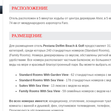
РАСПОЛОЖЕНИЕ
Отель расположен в 5 минутах ходьбы от центра деревушки Alvor, в 5 
74 км от международного аэропорта Faro.
РАЗМЕЩЕНИЕ
Для размещения отель
Pestana Delfim Beach & Golf
предоставляет 31
категорий, среди которых 240 стандартных номеров (Standard Rooms), 
(Family Rooms). Номера декорированы со вкусом, обставлены уютной
удобствами. Все номера располагают частным балконом; из большинс
виды на море и красивый благоустроенный парк. Вы можете выбрать из
Standard Rooms With Garden View
- 62 стандартных номера с в
Standard Rooms With Sea View
- 178 стандартных номеров с вид
Suites With Sea View
- 13 люксов с видом на море.
Family Rooms With Sea View
- 59 семейных номеров с видом на 
Во всех номерах имеется:
кондиционер, отопление, оснащенная туа
комната с ванной и душевой, фен, спутниковое телевидение, телефон, 
Производится обслуживание номеров.