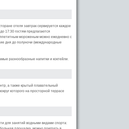
сторане отеля завтрак сервируется каждое
0 до 17:30 гостям предлагаются
я аппетитным мороженым можно ежедневно с
ние дня до полуночи (международные
амые разнообразные напитки и коктейли.
нтр, а также крытый плавательный
округ которого на просторной террасе
ти для занятий водными видами спорта:
ейбольная площадка, можно поиграть в