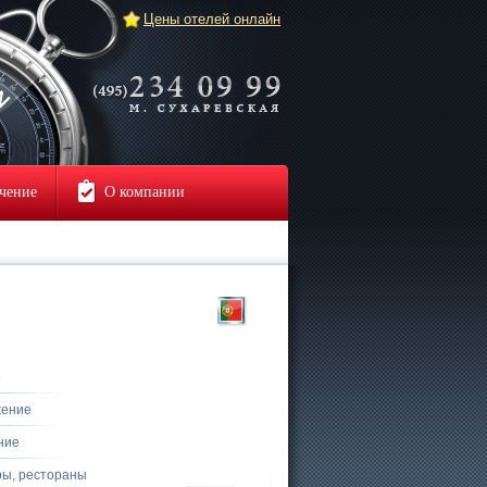
Цены отелей онлайн
чение
О компании
е
жение
ние
ры, рестораны