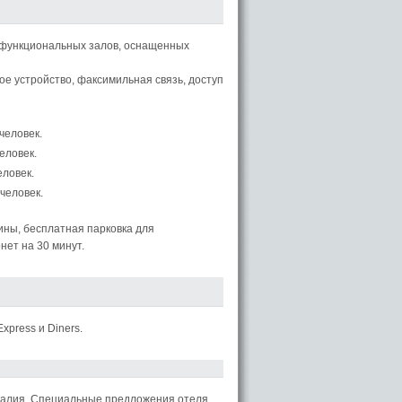
офункциональных залов, оснащенных
е устройство, факсимильная связь, доступ
человек.
еловек.
еловек.
 человек.
зины, бесплатная парковка для
нет на 30 минут.
xpress и Diners.
тугалия. Специальные предложения отеля