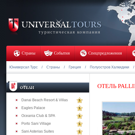
туристическая компания
Страны
События
Спецпредложения
Юниверсал Турс
/
Страны
/
Греция
/
Полуостров Халкидики
/
ОТЕЛЬ PALLI
Danai Beach Resort & Villas
5
Eagles Palace
5
Oceania Club & SPA
5
Porto Sani Village
5
Sani Asterias Suites
5