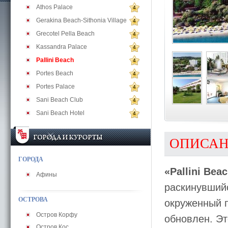
Athos Palace
4
Gerakina Beach-Sithonia Village
4
Grecotel Pella Beach
4
Kassandra Palace
4
Pallini Beach
4
Portes Beach
4
Portes Palace
4
Sani Beach Club
4
Sani Beach Hotel
4
ОПИСА
ГОРОДА
«Pallini Bea
Афины
раскинувший
ОСТРОВА
окруженный 
Остров Корфу
обновлен. Эт
Остров Кос