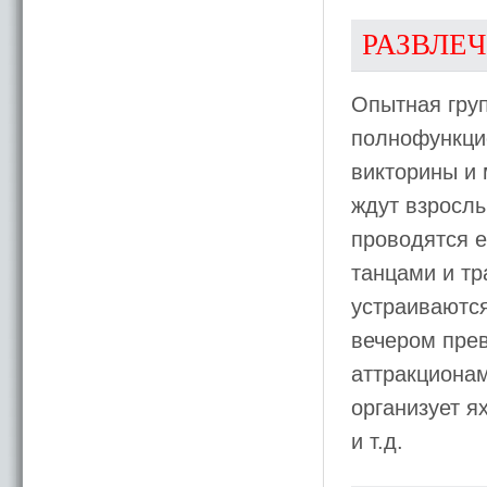
РАЗВЛЕ
Опытная груп
полнофункци
викторины и 
ждут взрослы
проводятся 
танцами и тр
устраиваются
вечером пре
аттракционам
организует я
и т.д.