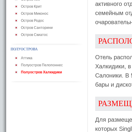
активного от
Остров Крит
семейным от
Остров Миконос
Остров Родос
очаровательн
Остров Санторини
Остров Скиатос
РАСПОЛ
ПОЛУОСТРОВА
Отель распо
Аттика
Полуостров Пелопоннес
Халкидики, в
Полуостров Халкидики
Салоники. В 
бары и диско
РАЗМЕЩ
Для размеще
которых Sing