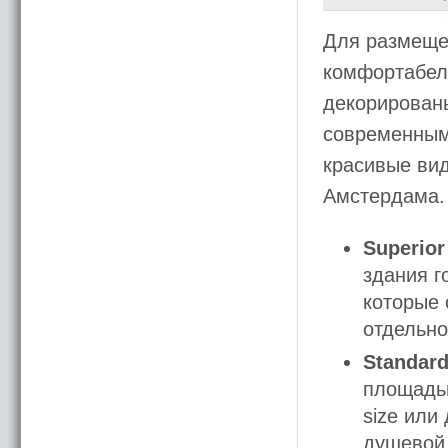
Для размеще
комфортабель
декорирован
современным
красивые вид
Амстердама.
Superio
здания г
которые 
отдельно
Standar
площадью
size или
душевой 