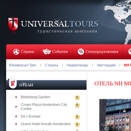
туристическая компания
Страны
События
Спецпредложения
Юниверсал Турс
/
Страны
/
Нидерланды
/
Амстердам
/
NH 
ОТЕЛЬ NH M
Bilderberg Garden
5
Crown Plaza Amsterdam City
5
Centre
De L'Europe
5
Grand Hotel Amrath Amsterdam
5