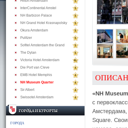
Hilton Amsterdam
5
InterContinental Amstel
5
NH Barbizon Palace
5
NH Grand Hotel Krasnapolsky
5
Okura Amsterdam
5
Pulitzer
5
Sofitel Amsterdam the Grand
5
The Dylan
5
Victoria Hotel Amsterdam
4L
Die Port van Cleve
4
EMB Hotel Memphis
4
ОПИСА
NH Museum Quarter
4
Sir Albert
4
«NH Museum
Swissotel Amsterdam
4
с первоклас
Амстердама,
Square. Сво
ГОРОДА