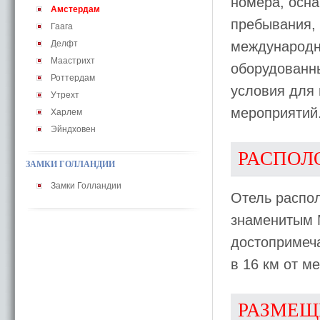
номера, осн
Амстердам
пребывания, 
Гаага
Делфт
международн
Маастрихт
оборудованн
Роттердам
условия для
Утрехт
мероприятий
Харлем
Эйндховен
РАСПОЛ
ЗАМКИ ГОЛЛАНДИИ
Замки Голландии
Отель распол
знаменитым 
достопримеча
в 16 км от м
РАЗМЕЩ