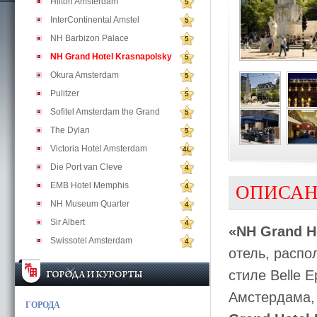
Hilton Amsterdam
5
InterContinental Amstel
5
NH Barbizon Palace
5
NH Grand Hotel Krasnapolsky
5
Okura Amsterdam
5
Pulitzer
5
Sofitel Amsterdam the Grand
5
The Dylan
5
Victoria Hotel Amsterdam
4L
Die Port van Cleve
4
EMB Hotel Memphis
4
ОПИСА
NH Museum Quarter
4
Sir Albert
4
«NH Grand H
Swissotel Amsterdam
4
отель, распо
стиле Belle 
Амстердама,
ГОРОДА