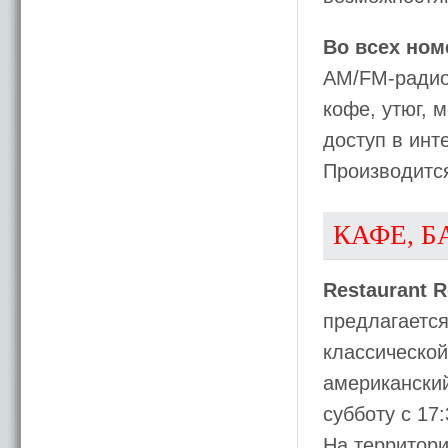
Во всех ном
AM/FM-радио,
кофе, утюг, 
доступ в инте
Производитс
КАФЕ, Б
Restaurant R
предлагаетс
классической
американский
субботу с 17:
На территор