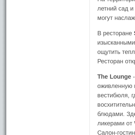
летний сад и
могут наслаж
В ресторане
изысканными 
ощутить тепл
Ресторан отк
The Lounge
-
оживленную 
вестибюля, г
восхититель
блюдами. Зд
ликерами от W
Салон-гости