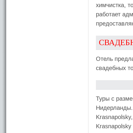
химчистка, т
работает адм
предоставляю
СВАДЕБ
Отель предла
свадебных т
Туры с разме
Нидерланды.
Krasnapolsky
Krasnapolsk