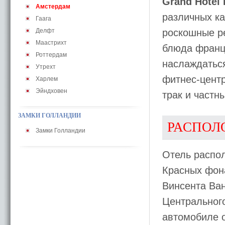
Grand Hotel
Амстердам
различных ка
Гаага
Делфт
роскошные ре
Маастрихт
блюда францу
Роттердам
наслаждатьс
Утрехт
фитнес-центр
Харлем
Эйндховен
трак и частн
ЗАМКИ ГОЛЛАНДИИ
РАСПОЛ
Замки Голландии
Отель распол
Красных фона
Винсента Ван
Центрального
автомобиле о