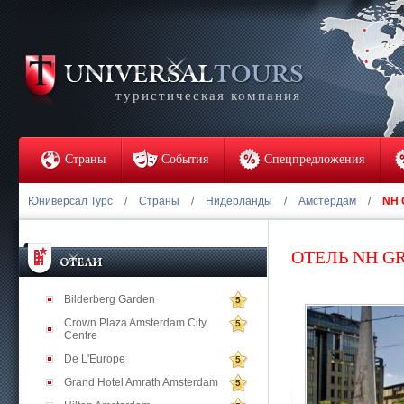
туристическая компания
Страны
События
Спецпредложения
Юниверсал Турс
/
Страны
/
Нидерланды
/
Амстердам
/
NH 
ОТЕЛЬ NH G
Bilderberg Garden
5
Crown Plaza Amsterdam City
5
Centre
De L'Europe
5
Grand Hotel Amrath Amsterdam
5