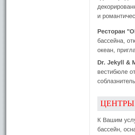
декорированн
и романтичес
Ресторан "O
бассейна, от
океан, пригл
Dr. Jekyll & 
вестибюле от
соблазнитель
ЦЕНТРЫ
К Вашим усл
бассейн, ос