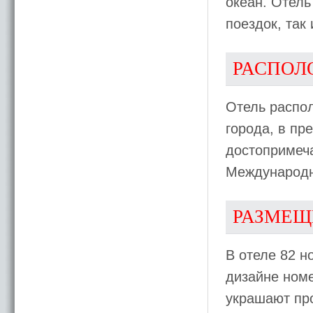
океан. Отель
поездок, так
РАСПОЛ
Отель распол
города, в пр
достопримеча
Международны
РАЗМЕЩ
В отеле 82 н
дизайне ном
украшают пр