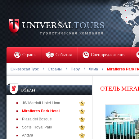
туристическая компания
Страны
События
Спецпредложения
Юниверсал Турс
/
Страны
/
Перу
/
Лима
/
Miraflores Park H
ОТЕЛЬ MIRA
JW Marriott Hotel Lima
5
Miraflores Park Hotel
5
Plaza del Bosque
5
Sofitel Royal Park
5
Antara
4