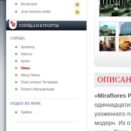
Boulevard
4
Jose Antonio Hotel
3
ГОРОДА
Арекипа
Икитос
Куско
Лима
Мачу-Пикчу
ОПИСА
Пуно (озеро Титикака)
Пуэрто Мальдонадо
«Miraflores 
ОТДЫХ НА МОРЕ
одиннадцатиэ
Тумбес
ухоженного п
модерн. Из о