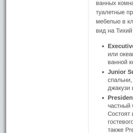
ванных комна
туалетные п
мебелью в кл
вид на Тихий
Executiv
или океа
ванной к
Junior S
спальни,
джакузи 
Presiden
частный 
Состоят 
гостевог
также Pr