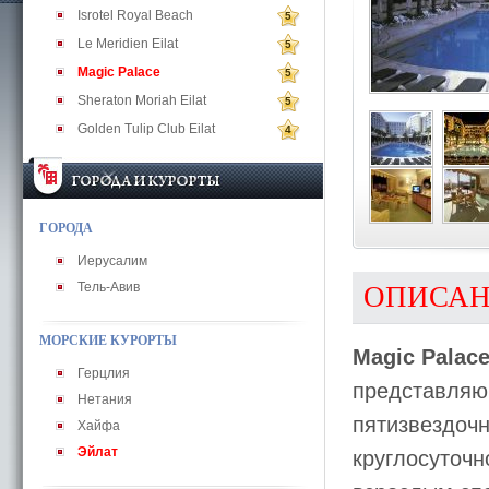
Isrotel Royal Beach
5
Le Meridien Eilat
5
Magic Palace
5
Sheraton Moriah Eilat
5
Golden Tulip Club Eilat
4
ГОРОДА
Иерусалим
Тель-Авив
ОПИСА
МОРСКИЕ КУРОРТЫ
Magic Palac
Герцлия
представляющ
Нетания
пятизвездочн
Хайфа
Эйлат
круглосуточ