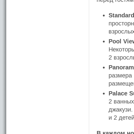
Standar
просторн
взрослых
Pool Vi
Некотор
2 взросл
Panora
размера 
размещен
Palace S
2 ванных
джакузи.
и 2 детей
В каждом н