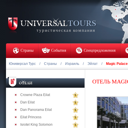
туристическая компания
Страны
События
Спецпредложения
Юниверсал Турс
/
Страны
/
Израиль
/
Эйлат
/
Magic Palace
ОТЕЛЬ MAGI
Crowne Plaza Eilat
5
Dan Eilat
5
Dan Panorama Eilat
5
Eilat Princess
5
Isrotel King Solomon
5