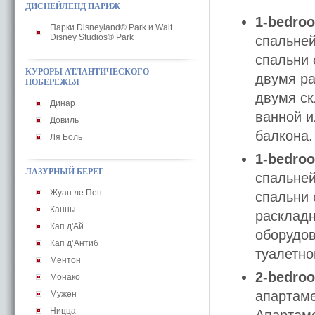
ДИСНЕЙЛЕНД ПАРИЖ
1-bedroo
Парки Disneyland® Park и Walt
Disney Studios® Park
спальней
спальни 
КУРОРЫ АТЛАНТИЧЕСКОГО
двумя р
ПОБЕРЕЖЬЯ
двумя ск
Динар
ванной и
Довиль
балкона.
Ля Боль
1-bedroo
ЛАЗУРНЫЙ БЕРЕГ
спальней
Жуан ле Пен
спальни 
Канны
расклад
Кап д'Ай
оборудов
Кап д’Антиб
туалетно
Ментон
2-bedroo
Монако
апартаме
Мужен
Ницца