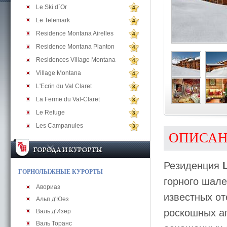
Le Ski d`Or
4
Le Telemark
4
Residence Montana Airelles
4
Residence Montana Planton
4
Residences Village Montana
4
Village Montana
4
L'Ecrin du Val Claret
3
La Ferme du Val-Claret
3
Le Refuge
3
Les Campanules
3
ОПИСА
Резиденция
ГОРНОЛЫЖНЫЕ КУРОРТЫ
горного шале
Авориаз
известных от
Альп д'Юез
роскошных а
Валь д'Изер
Валь Торанс