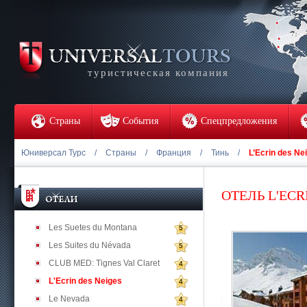
туристическая компания
Страны
События
Спецпредложения
Юниверсал Турс
/
Страны
/
Франция
/
Тинь
/
L’Ecrin des Ne
ОТЕЛЬ L'ECR
Les Suetes du Montana
5
Les Suites du Névada
5
CLUB MED: Tignes Val Claret
4
L'Ecrin des Neiges
4
Le Nevada
4