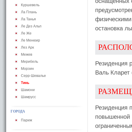
оснащенных 
Куршевель
предусмотрен
Ла Плань
физическими
Ла Танья
Ле Дез Альп
остановка лы
Ле Же
Ле Менюир
РАСПОЛ
Лез Арк
Межев
Мерибель
Резиденция р
Морзин
Валь Кларет 
Серр-Шевалье
Тинь
РАЗМЕЩ
Шамони
Шамрусс
Резиденция 
ГОРОДА
повышенной к
Париж
ограниченны