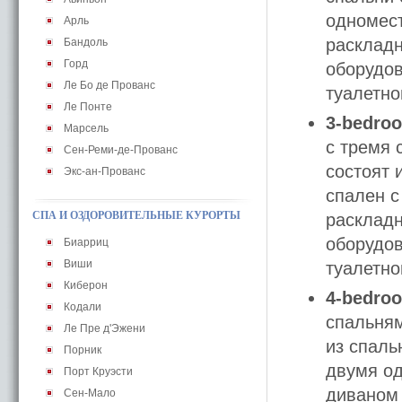
одномест
Арль
расклад
Бандоль
Горд
оборудов
Ле Бо де Прованс
туалетно
Ле Понте
3-bedroo
Марсель
с тремя 
Сен-Реми-де-Прованс
состоят 
Экс-ан-Прованс
спален с
СПА И ОЗДОРОВИТЕЛЬНЫЕ КУРОРТЫ
расклад
оборудов
Биарриц
Виши
туалетно
Киберон
4-bedroo
Кодали
спальням
Ле Пре д'Эжени
из спаль
Порник
двумя од
Порт Круэсти
диваном 
Сен-Мало