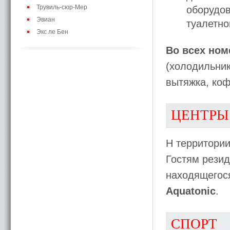
Трувиль-сюр-Мер
оборудов
Эвиан
туалетно
Экс ле Бен
Во всех ном
(холодильник
вытяжка, коф
ЦЕНТРЫ
Н территории
Гостям рези
находящегося
Aquatonic
.
СПОРТ