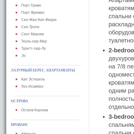
Апартаме
Порт Гримо
кроватям
Порт Фрежюс
спальни 
Сен-Жан-Кап-Ферра
расклад
Сен-Тропе
оборудов
Сент Максим
туалетно
Теуль-сюр-Мер
Туретт-сюр-Лу
2-bedroo
Эз
двухуров
на 7/8 п
ЛАЗУРНЫЙ БЕРЕГ, АПАРТАМЕНТЫ
одномес
Кап Эстерель
кроватям
Лез Исамбрэ
одним р
полность
ОСТРОВА
отдельно
Остров Корсика
3-bedroo
спальням
ПРОВАНС
спальни 
Авиньон