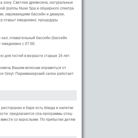
а зону. Светлая древесина, натуральные
ной группы Nuxe Spa и обширного спектра
и, окружающими бассейн и джакузи,
тр открыт ежедневно; процедуры
зал, плавательный бассейн (бассейн
 ежедневно с 07:00.
 для гостей в возрасте старше 16 лет.
 помочь Вашим волосам оправиться от
or Greyl. Парикмахерский салон работает
 ресторанах и баре есть блюда и напитки
гости: предлагаются спа-программы отец-
e вместе со взрослыми. По прибытии детям