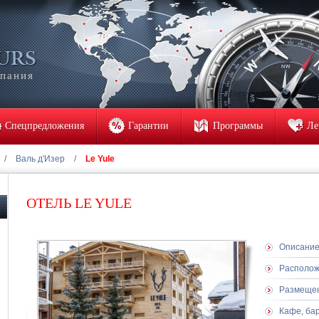
мпания
Спецпредложения
Гарантии
Программы
Ле
/
Валь д'Изер
/
Le Yule
ОТЕЛЬ LE YULE
Описани
Располо
Размеще
Кафе, ба