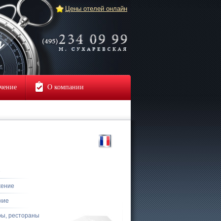
Цены отелей онлайн
чение
О компании
е
жение
ние
ры, рестораны