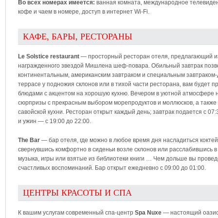
Во всех номерах имеется:
ванная комната, международное телевидени
кофе и чаем в номере, доступ в интернет Wi-Fi.
КАФЕ, БАРЫ, РЕСТОРАНЫ
Le Solstice restaurant
— просторный ресторан отеля, предлагающий из
награжденного звездой Мишлена шеф-повара. Обильный завтрак позв
континентальным, американским завтраком и специальным завтраком-д
террасе у подножия склонов или в тихой части ресторана, вам будет
блюдами с акцентом на хорошую кухню. Вечером в уютной атмосфере 
сюрпризы с прекрасным выбором морепродуктов и моллюсков, а также
савойской кухни. Ресторан открыт каждый день; завтрак подается с 07:3
и ужин — с 19:00 до 22:00.
The Bar
— бар отеля, где можно в любое время дня насладиться коктейл
свернувшись комфортно в сиденьи возле склонов или расслабившись в 
музыка, игры или взятые из библиотеки книги … Чем дольше вы провед
счастливых воспоминаний. Бар открыт ежедневно с 09:00 до 01:00.
ЦЕНТРЫ КРАСОТЫ И СПА
К вашим услугам современный спа-центр
Spa Nuxe
— настоящий оазис 