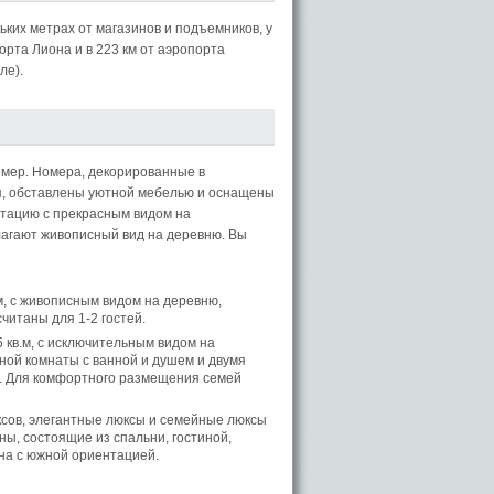
ьких метрах от магазинов и подъемников, у
порта Лиона и в 223 км от аэропорта
ле).
мер. Номера, декорированные в
я, обставлены уютной мебелью и оснащены
тацию с прекрасным видом на
агают живописный вид на деревню. Вы
, с живописным видом на деревню,
читаны для 1-2 гостей.
кв.м, с исключительным видом на
ной комнаты с ванной и душем и двумя
й. Для комфортного размещения семей
сов, элегантные люксы и семейные люксы
ны, состоящие из спальни, гостиной,
она с южной ориентацией.