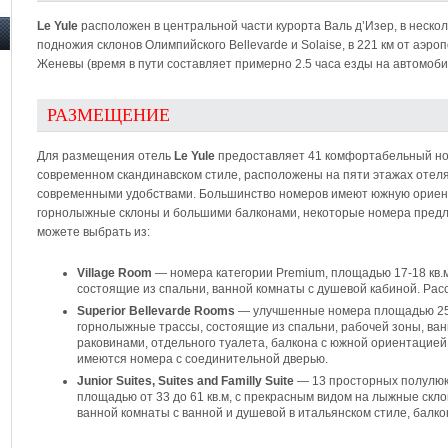
Le Yule
расположен в центральной части курорта Валь д’Изер, в нескол
подножия склонов Олимпийского Bellevarde и Solaise, в 221 км от аэро
Женевы (время в пути составляет примерно 2.5 часа езды на автомоби
РАЗМЕЩЕНИЕ
Для размещения отель
Le Yule
предоставляет 41 комфортабельный но
современном скандинавском стиле, расположены на пяти этажах отел
современными удобствами. Большинство номеров имеют южную ориен
горнолыжные склоны и большими балконами, некоторые номера предл
можете выбрать из:
Village Room
— номера категории Premium, площадью 17-18 кв.м
состоящие из спальни, ванной комнаты с душевой кабиной. Расс
Superior Bellevarde Rooms
— улучшенные номера площадью 25 
горнолыжные трассы, состоящие из спальни, рабочей зоны, ван
раковинами, отдельного туалета, балкона с южной ориентацие
имеются номера с соединительной дверью.
Junior Suites, Suites and Familly Suite
— 13 просторных полулюк
площадью от 33 до 61 кв.м, с прекрасным видом на лыжные скло
ванной комнаты с ванной и душевой в итальянском стиле, балк