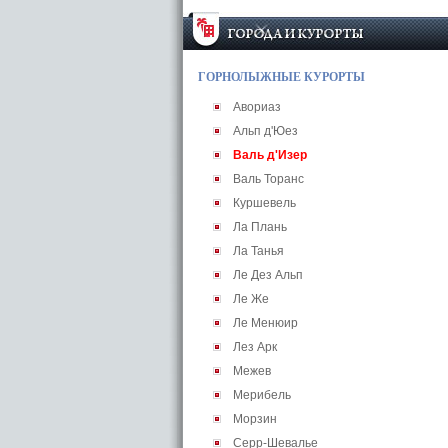
ГОРНОЛЫЖНЫЕ КУРОРТЫ
Авориаз
Альп д'Юез
Валь д'Изер
Валь Торанс
Куршевель
Ла Плань
Ла Танья
Ле Дез Альп
Ле Же
Ле Менюир
Лез Арк
Межев
Мерибель
Морзин
Серр-Шевалье