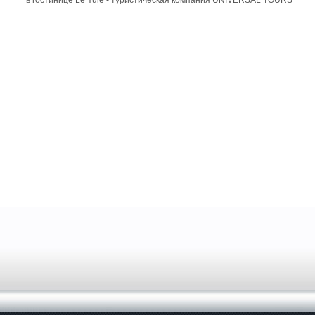
в гостинице Le Yule - туристическая компания UNIVERSAL TOURS