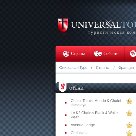
туристическая ко
Страны
События
Юниверсал Турс
/
Страны
/
Франция
Chalet Toit du Monde & Chalet
5L
Himalaya
Le K2 Chalets Black & White
5L
Pearl
Avenue Lodge
5
Christiania
5