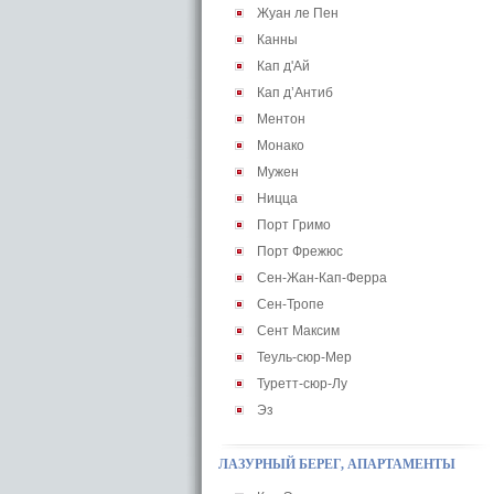
Жуан ле Пен
Канны
Кап д'Ай
Кап д’Антиб
Ментон
Монако
Мужен
Ницца
Порт Гримо
Порт Фрежюс
Сен-Жан-Кап-Ферра
Сен-Тропе
Сент Максим
Теуль-сюр-Мер
Туретт-сюр-Лу
Эз
ЛАЗУРНЫЙ БЕРЕГ, АПАРТАМЕНТЫ