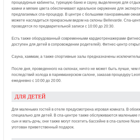
процедурные кабинеты, турецкую баню и сауну, выделенную для отдых
камни и мягкие цвета обеспечивают идеальное окружение для эксперт
предлагаемых спа-процедур. В центре с большими панорамными окнам
можете насладиться прекрасным видом на склоны Bellevarde. Спа-цен
проводятся по предварительной записи с 10:00 до 20:30.
Есть также оборудованный современными кардиотренажерами фитнес-
доступен для детей в сопровождении родителей). Фитнес-центр открыт
Сауна, хаммам, а также спортивные залы предназначены исключительно
После дня, проведенного на склонах, ничто не может быть лучше, чем
последствий холода в парикмахерском салоне, заказав процедуру Leon
ежедневно с 10:00 до 20:00.
ДЛЯ ДЕТЕЙ
Для маленьких гостей в отеле предусмотрена игровая комната. В обоих
специально для детей. В спа-центре также обслуживаются маленькие 
сын и мать-дочь; они также могут посетить бассейне в спа-салоне Nux
уготован приветственный подарок.