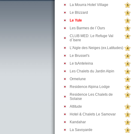
La Mourra Hotel Village
5
Le Blizzard
5
Le Yule
5
Les Barmes de l`Ours
5
CLUB MED: Le Refuge Val
4
d`Isere
L'Aigle des Neiges (ex.Latitudes)
4
Le Brussel's
4
Le tsAnteleina
4
Les Chalets du Jardin Alpin
4
Ormelune
4
Residence Alpina Lodge
4
Residence Les Chalets de
4
Solaise
Altitude
3
Hotel & Chalets Le Samovar
3
Kandahar
3
La Savoyarde
3