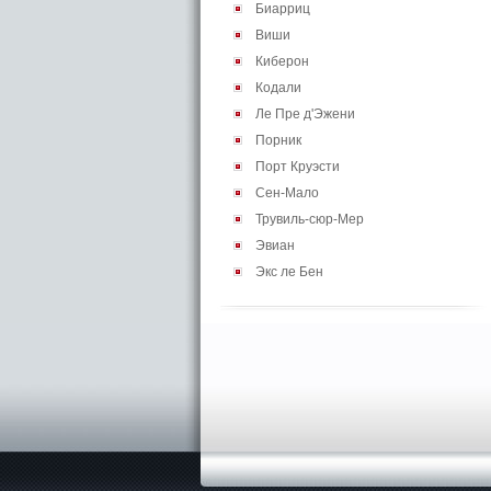
Биарриц
Виши
Киберон
Кодали
Ле Пре д'Эжени
Порник
Порт Круэсти
Сен-Мало
Трувиль-сюр-Мер
Эвиан
Экс ле Бен