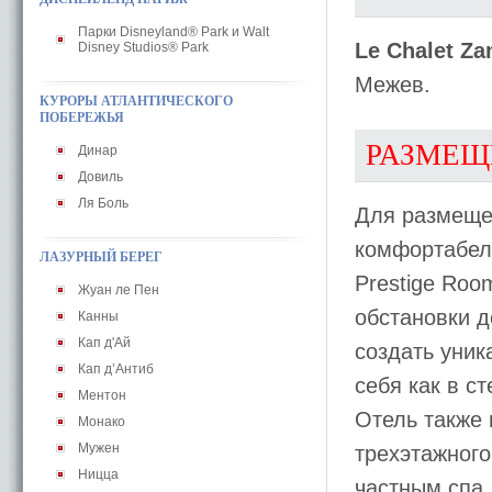
Парки Disneyland® Park и Walt
Le Chalet Za
Disney Studios® Park
Межев.
КУРОРЫ АТЛАНТИЧЕСКОГО
ПОБЕРЕЖЬЯ
РАЗМЕЩ
Динар
Довиль
Ля Боль
Для размещ
комфортабель
ЛАЗУРНЫЙ БЕРЕГ
Prestige Roo
Жуан ле Пен
обстановки д
Канны
Кап д'Ай
создать уник
Кап д’Антиб
себя как в с
Ментон
Отель также 
Монако
Мужен
трехэтажного
Ницца
частным спа,