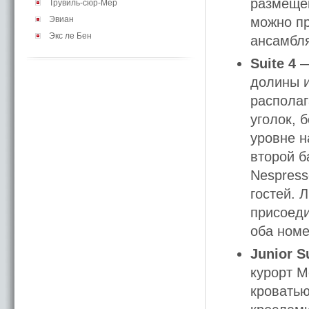
размещен
Трувиль-сюр-Мер
Эвиан
можно пр
Экс ле Бен
ансамбля
Suite 4
—
долины и
располаг
уголок, 
уровне н
второй б
Nespress
гостей. 
присоеди
оба номе
Junior S
курорт М
кроватью