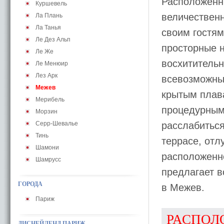
Расположенн
Куршевель
величествен
Ла Плань
Ла Танья
своим гостя
Ле Дез Альп
просторные 
Ле Же
восхититель
Ле Менюир
Лез Арк
всевозможных
Межев
крытым плав
Мерибель
процедурными
Морзин
Серр-Шевалье
расслабиться
Тинь
террасе, от
Шамони
расположенно
Шамрусс
предлагает в
ГОРОДА
в Межев.
Париж
РАСПОЛ
ДИСНЕЙЛЕНД ПАРИЖ