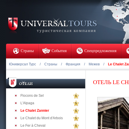
туристическая компания
Страны
События
Спецпредложения
Юниверсал Турс
/
Страны
/
Франция
/
Межев
/
Le Chalet Za
ОТЕЛЬ LE C
Flocons de Sel
5
L'Alpaga
5
Le Chalet Zannier
5
Le Chalet du Mont d'Arbois
5
Le Fer à Cheval
5