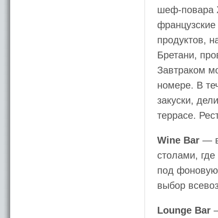
шеф-повара Ж
французские
продуктов, н
Бретани, про
Завтраком мо
номере. В те
закуски, дел
террасе. Рес
Wine Bar
— в
столами, где
под фоновую
выбор всевоз
Lounge Bar
—