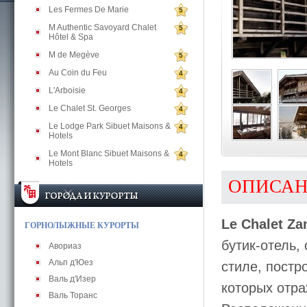
Les Fermes De Marie
5
M Authentic Savoyard Chalet
5
Hôtel & Spa
M de Megève
5
Au Coin du Feu
4
L'Arboisie
4
Le Chalet St. Georges
4
Le Lodge Park Sibuet Maisons &
4
Hotels
Le Mont Blanc Sibuet Maisons &
4
Hotels
ОПИСА
Le Chalet Za
ГОРНОЛЫЖНЫЕ КУРОРТЫ
бутик-отель,
Авориаз
Альп д'Юез
стиле, постр
Валь д'Изер
которых отра
Валь Торанс