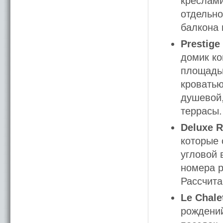
креслами
отдельно
балкона 
Prestig
домик ко
площадью
кроватью
душевой,
террасы.
Deluxe 
которые 
угловой 
номера р
Рассчита
Le Chale
рождений