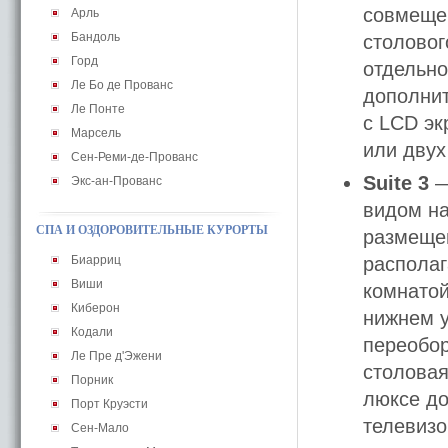
совмещен
Арль
Бандоль
столовог
Горд
отдельно
Ле Бо де Прованс
дополнит
Ле Понте
с LCD эк
Марсель
или двух
Сен-Реми-де-Прованс
Suite 3
—
Экс-ан-Прованс
видом на
СПА И ОЗДОРОВИТЕЛЬНЫЕ КУРОРТЫ
размещен
Биарриц
располаг
Виши
комнатой
Киберон
нижнем у
Кодали
переобор
Ле Пре д'Эжени
столовая
Порник
люксе до
Порт Круэсти
телевизо
Сен-Мало