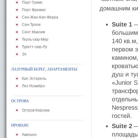
Порт Гримо
домашним ки
Порт Фрежюс
Сен-Жан-Кап-Ферра
Suite 1
—
Сен-Тропе
большим
Сент Максим
Теуль-сюр-Мер
140 кв.м
Туретт-сюр-Лу
первом э
Эз
камином,
кроватью
ЛАЗУРНЫЙ БЕРЕГ, АПАРТАМЕНТЫ
душ и ту
Кап Эстерель
«Junior 
Лез Исамбрэ
трансфор
отдельны
ОСТРОВА
Nespress
Остров Корсика
гостей.
Suite 2
—
ПРОВАНС
площадью
Авиньон