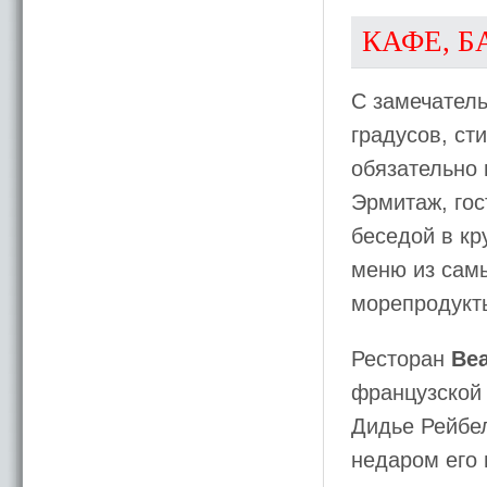
КАФЕ, Б
С замечател
градусов, ст
обязательно
Эрмитаж, гос
беседой в кр
меню из сам
морепродукт
Ресторан
Bea
французской 
Дидье Рейбе
недаром его