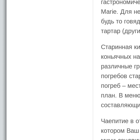
гастрономиче
Marie. Для н
будь то говя
тартар (друг
Старинная ки
коньячных на
различные г
погребов ста
погреб – мес
план. В меню
составляющи
Чаепитие в о
котором Ваш 