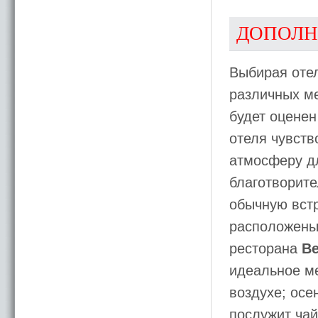
ДОПОЛН
Выбирая отел
различных ме
будет оценен
отеля чувст
атмосферу д
благотворите
обычную встр
расположены 
ресторана
Be
идеальное м
воздухе; осе
послужит ча