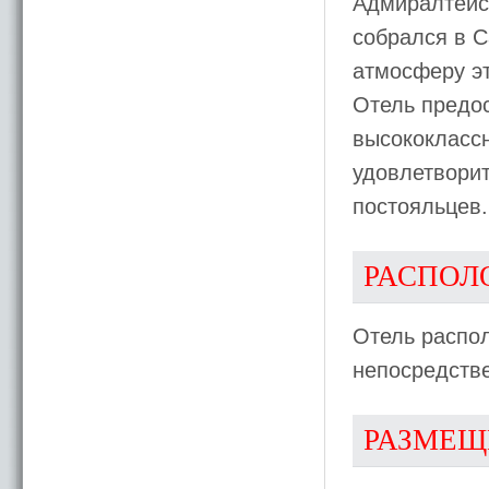
Адмиралтейст
собрался в С
атмосферу эт
Отель предос
высококласс
удовлетворит
постояльцев.
РАСПОЛ
Отель распол
непосредстве
РАЗМЕЩ