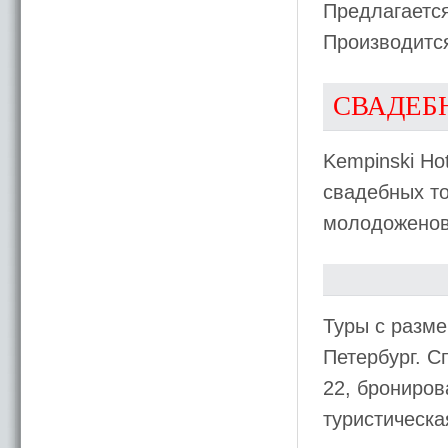
Предлагается
Производитс
СВАДЕБ
Kempinski Ho
свадебных т
молодоженов
Туры с разме
Петербург. С
22, брониров
туристическ