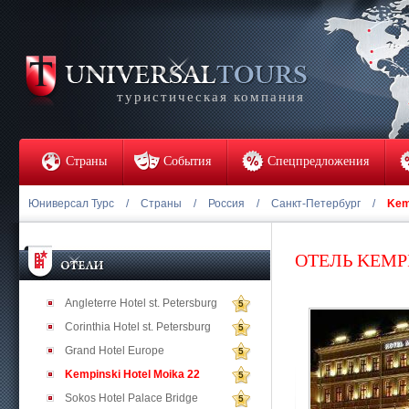
туристическая компания
Страны
События
Спецпредложения
Юниверсал Турс
/
Страны
/
Россия
/
Санкт-Петербург
/
Kem
ОТЕЛЬ KEMPI
Angleterre Hotel st. Petersburg
5
Corinthia Hotel st. Petersburg
5
Grand Hotel Europe
5
Kempinski Hotel Moika 22
5
Sokos Hotel Palace Bridge
5