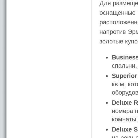
Для размеще
оснащенные 
расположенн
напротив Эр
золотые куп
Busines
спальни,
Superio
кв.м, ко
оборудов
Deluxe 
номера п
комнаты,
Deluxe S
на реку,