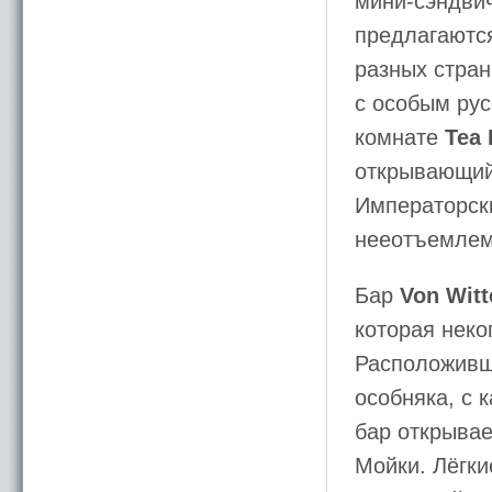
мини-сэндви
предлагаются
разных стран
с особым рус
комнате
Tea
открывающий
Императорск
нееотъемлем
Бар
Von Witt
которая неко
Расположивш
особняка, с 
бар открывае
Мойки. Лёгки