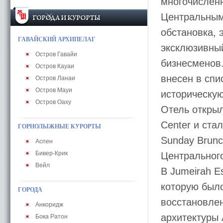
многочислен
Центральным
обстановка, 
ГАВАЙСКИЙ АРХИПЕЛАГ
эксклюзивный
Остров Гавайи
бизнесменов.
Остров Кауаи
внесен в спи
Остров Ланаи
Остров Мауи
историческую
Остров Оаху
Отель откры
Center и ста
ГОРНОЛЫЖНЫЕ КУРОРТЫ
Sunday Brun
Аспен
Бивер-Крик
Центрального
Вейл
В Jumeirah E
которую был
ГОРОДА
восстановле
Анкоридж
архитектуры 
Бока Ратон