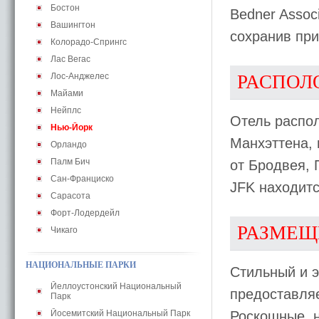
Бостон
Bedner Assoc
Вашингтон
сохранив при
Колорадо-Спрингс
Лас Вегас
Лос-Анджелес
РАСПОЛ
Майами
Нейплс
Отель распо
Нью-Йорк
Манхэттена, 
Орландо
Палм Бич
от Бродвея, 
Сан-Франциско
JFK находится
Сарасота
Форт-Лодердейл
РАЗМЕЩ
Чикаго
НАЦИОНАЛЬНЫЕ ПАРКИ
Стильный и 
Йеллоустонский Национальный
предоставля
Парк
Йосемитский Национальный Парк
Роскошные, 