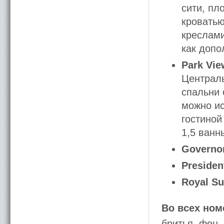
сити, пл
кроватью
креслами
как допо
Park Vie
Централь
спальни 
можно ис
гостиной
1,5 ванн
Governor
President
Royal Su
Во всех ном
бритья, фен,