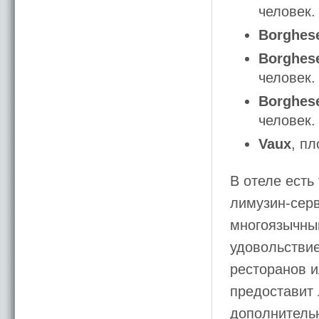
человек.
Borghes
Borghes
человек.
Borghes
человек.
Vaux
, п
В отеле есть
лимузин-серв
многоязычны
удовольствие
ресторанов и
предоставит
дополнительн