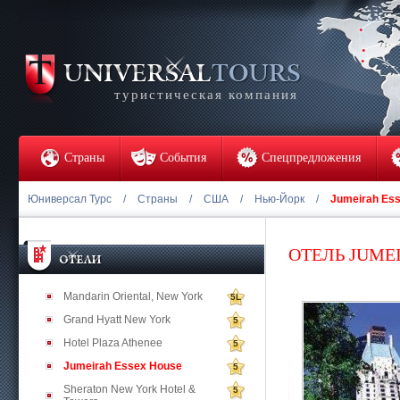
туристическая компания
Страны
События
Спецпредложения
Юниверсал Турс
/
Страны
/
США
/
Нью-Йорк
/
Jumeirah Es
ОТЕЛЬ JUME
Mandarin Oriental, New York
5L
Grand Hyatt New York
5
Hotel Plaza Athenee
5
Jumeirah Essex House
5
Sheraton New York Hotel &
5