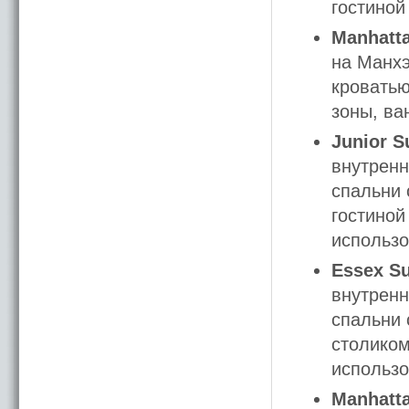
гостиной
Manhatt
на Манхэ
кроватью
зоны, ва
Junior S
внутренн
спальни 
гостиной
использо
Essex Su
внутренн
спальни 
столиком
использо
Manhatta