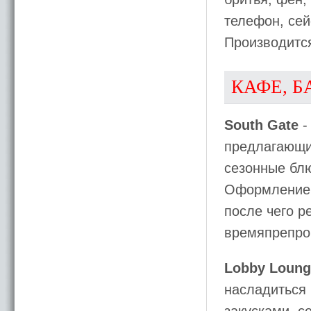
телефон, сей
Производитс
КАФЕ, Б
South Gate
-
предлагающи
сезонные блю
Оформлением
после чего 
времяпрепро
Lobby Loung
насладиться