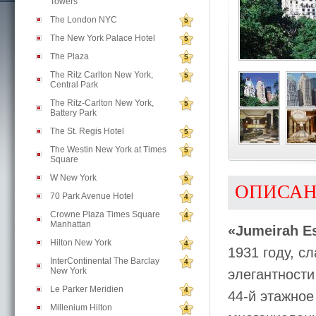
Towers
The London NYC
5
The New York Palace Hotel
5
The Plaza
5
The Ritz Carlton New York,
5
Central Park
The Ritz-Carlton New York,
5
Battery Park
The St. Regis Hotel
5
The Westin New York at Times
5
Square
W New York
5
ОПИСА
70 Park Avenue Hotel
4
Crowne Plaza Times Square
4
Manhattan
«Jumeirah E
Hilton New York
4
1931 году, с
InterContinental The Barclay
4
New York
элегантности
Le Parker Meridien
4
44-й этажное
Millenium Hilton
4