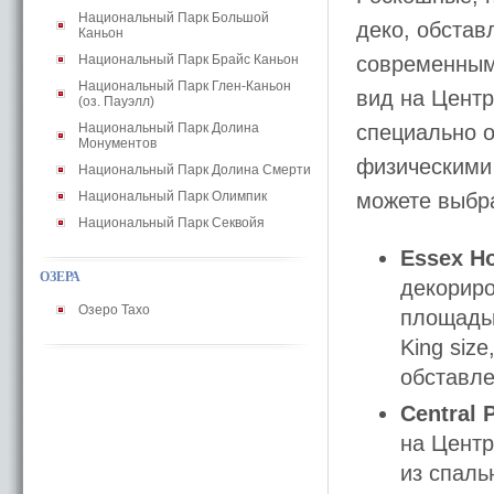
Национальный Парк Большой
деко, обстав
Каньон
Национальный Парк Брайс Каньон
современным
Национальный Парк Глен-Каньон
вид на Центр
(оз. Пауэлл)
Национальный Парк Долина
специально 
Монументов
физическими
Национальный Парк Долина Смерти
Национальный Парк Олимпик
можете выбра
Национальный Парк Секвойя
Essex H
ОЗЕРА
декориро
Озеро Тахо
площадью
King siz
обставле
Central 
на Центр
из спаль